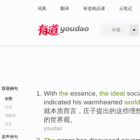
词典
翻译
有道精品课
云笔记
中英
有道 - 网易旗下搜索
双语例句
With
the
essence
,
the
ideal
soci
全部
indicated
his
warmhearted
worl
口语
就
本质而言
，
庄子
提出
的
这些
理
书面语
的
世界观
。
论文
youdao
原声例句