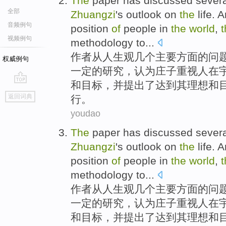
The
paper
has
discussed
severa
全部
Zhuangzi
's
outlook
on
the
life. 
音频例句
position
of
people
in
the
world
,
t
视频例句
methodology
to
...
作者
从
人生观
几个
主要方面
的
问
权威例句
一定
的
研究，认为庄子
重视
人
在
和
目标
，并提出
了
达到其理想和
go
返回词典
行。
top
youdao
The
paper
has
discussed
severa
Zhuangzi
's
outlook
on
the
life. 
position
of
people
in
the
world
,
t
methodology
to
...
作者
从
人生观
几个
主要方面
的
问
一定
的
研究，认为庄子
重视
人
在
和
目标
，并提出
了
达到其理想和