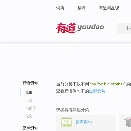
词典
翻译
有道精品课
中
有道 - 网易旗下搜索
双语例句
当前分类下找不到"
the fox big brother
"
查看双语例句下的
全部例句
全部
口语
书面语
或者看看其他分类：
论文
原声例句
原声例句