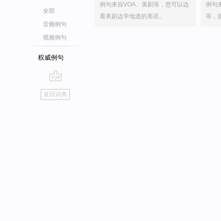
例句来自VOA、美剧等，您可以边
例句
全部
看美剧边学地道的美语。
等，
音频例句
视频例句
权威例句
go
返回词典
top