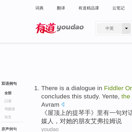
词典
翻译
有道精品课
云笔记
中英
有道 - 网易旗下搜索
双语例句
There is
a
dialogue
in
Fiddler
O
全部
concludes
this
study
.
Yente
,
the
口语
Avram
书面语
《
屋顶
上
的
提琴
手》
里
有
一句
对
论文
媒人
，
对
她
的
朋友
艾弗拉姆
说
youdao
原声例句