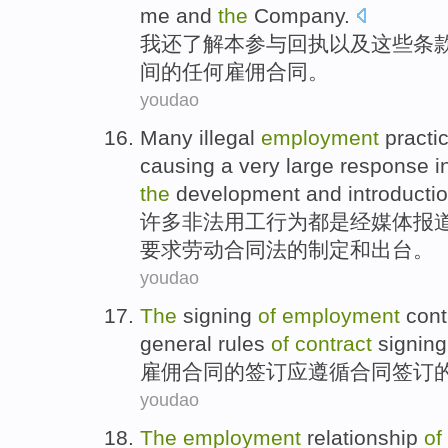
me
and
the
Company
.
我
还
了解
本
参与
回执
以及
这些
条
间
的
任何
雇佣
合同
。
youdao
Many
illegal
employment
practi
causing
a very large
response
i
the
development
and
introducti
许多
非法
用工
行为
都是
经
媒体
报
要求
劳动
合同法
的
制定
和
出台
。
youdao
The
signing
of
employment
cont
general
rules
of
contract
signing
雇佣
合同
的
签订
应
遵循
合同
签订
youdao
The
employment
relationship
of