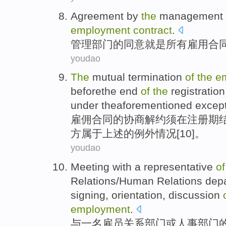
Agreement
by
the
management
employment
contract
.
管理
部门
的
同意
就是
所有
雇用
合
youdao
The
mutual
termination
of
the
e
beforethe
end
of
the
registration
under
theaforementioned except
雇佣
合同
的
协商
解约
须
在
注册
期
方
属于
上述的例外情况[10]。
youdao
Meeting
with
a
representative
of
Relations
/
Human
Relations
dep
signing
,
orientation
,
discussion
employment
.
与
一
名雇员
关系
部门
或
人事
部门