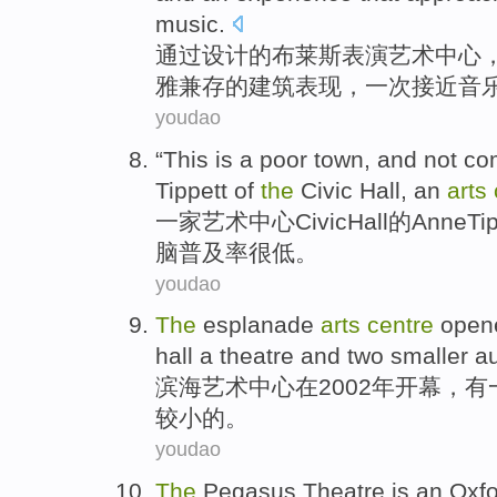
music
.
通过
设计
的
布
莱斯
表演
艺术
中心
雅
兼存
的
建筑
表现
，一次
接近
音
youdao
“
This
is a
poor
town, and not
co
Tippett
of
the
Civic
Hall
, an
arts
一家
艺术
中心
Civic
Hall
的
Anne
Ti
脑
普及率
很
低
。
youdao
The
esplanade
arts
centre
open
hall
a
theatre
and
two
smaller
au
滨海
艺术
中心
在2002年
开幕
，有
较
小
的。
youdao
The
Pegasus
Theatre
is
an
Oxf