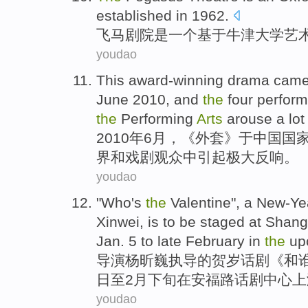
established
in 1962.
飞马
剧院
是
一个
基于牛津大学
艺
youdao
This award-winning
drama
came 
June
2010,
and
the
four
perfor
the
Performing
Arts
arouse
a lo
2010年
6月
，《外套》于中国
国
界
和
戏剧
观众
中
引起
极大反响
。
youdao
"
Who
's
the
Valentine
", a New-Ye
Xinwei
, is to
be
staged
at
Shang
Jan.
5
to
late February
in
the
up
导演
杨昕
巍
执导的贺岁话剧《和
日至2月
下旬
在
安福路
话剧
中心
上
youdao