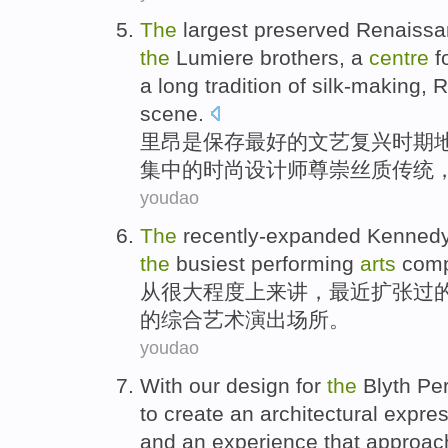
The
largest preserved
Renaissa
the
Lumiere
brothers
, a
centre
f
a long
tradition
of
silk-making
,
R
scene
.
里昂
是保存
最好
的文艺复兴时期
集中
的
时尚
设计师
尊崇
丝质
传统
youdao
The
recently-expanded Kenned
the
busiest
performing
arts
com
从很大程度上来讲，最近扩张过
的
综合
艺术
演出
场所。
youdao
With our
design
for
the
Blyth
Pe
to
create
an
architectural
expres
and an
experience
that approac