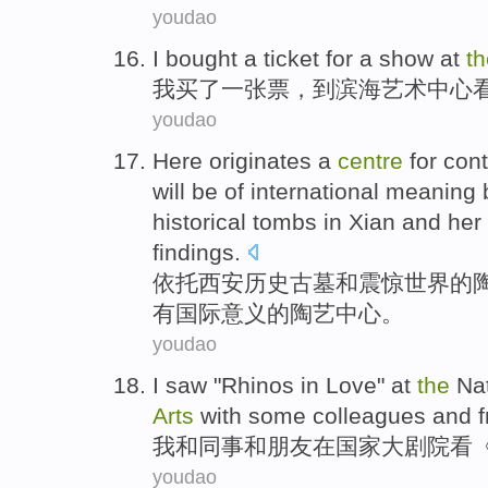
youdao
I
bought
a ticket
for a
show
at
th
我
买了
一张
票，
到
滨海艺术中心
youdao
Here
originates a
centre
for con
will
be
of
international
meaning
b
historical
tombs
in
Xian
and
her
findings
.
依托
西安
历史
古墓
和
震惊
世界的
有
国际
意义
的
陶艺
中心
。
youdao
I
saw
"Rhinos
in
Love
" at
the
Na
Arts
with
some
colleagues
and
我
和
同事
和
朋友
在
国家
大剧院
看
youdao