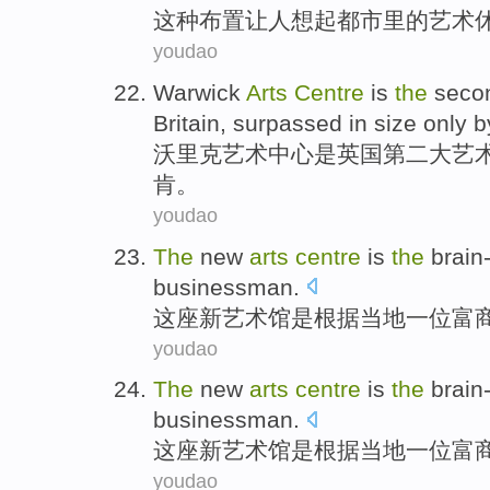
这种
布置
让人
想起都
市里
的艺术
youdao
Warwick
Arts
Centre
is
the
seco
Britain
, surpassed in
size
only 
沃里克
艺术
中心
是
英国
第二
大
艺
肯。
youdao
The
new
arts
centre
is
the
brain
businessman.
这座
新
艺术馆
是
根据
当地
一
位富
youdao
The
new
arts
centre
is
the
brain
businessman.
这座
新
艺术馆
是
根据
当地
一
位富
youdao