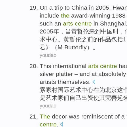
On a trip to
China
in 2005,
Hwa
include
the
award-winning
1988 
such
an
arts
centre
in
Shanghai
2005年，当
黄哲伦
来到
中国
时，
术
中心
。黄哲伦
之前
的
作品
包括
君》（
M
Butterfly）。
youdao
This
international
arts
centre
ha
silver platter
– and at
absolutely
artists
themselves
.
索家村
国际
艺术
中心
在
为
北京
这
是
艺术家
们
自己
出资使其完善起
youdao
The
decor was
reminiscent
of a
centre
.