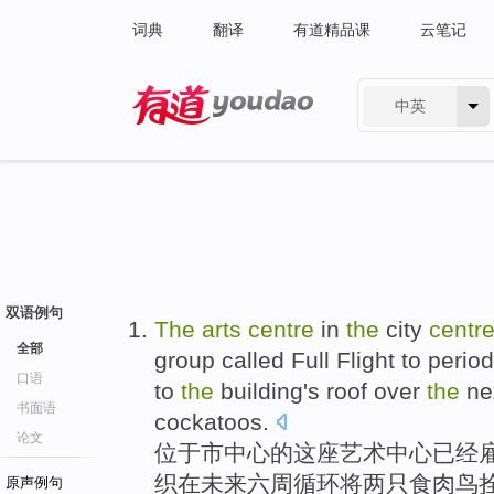
词典
翻译
有道精品课
云笔记
中英
有道 - 网易旗下搜索
双语例句
The
arts
centre
in
the
city
centr
全部
group
called
Full
Flight
to period
口语
to
the
building's roof over
the
ne
书面语
cockatoos
.
论文
位于
市中心
的
这座
艺术
中心
已经
织
在
未来
六
周
循环将
两
只
食肉
鸟
原声例句