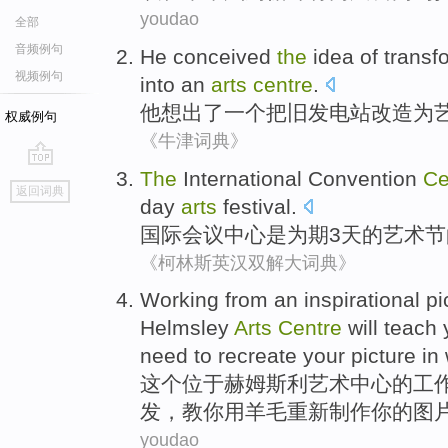
youdao
全部
音频例句
He
conceived
the
idea
of
transf
视频例句
into
an
arts
centre
.
他
想出
了
一个
把
旧
发电站
改造为
权威例句
《牛津词典》
The
International
Convention
Ce
go
返回词典
top
day
arts
festival
.
国际
会议
中心
是
为期
3天
的
艺术节
《柯林斯英汉双解大词典》
W
orking from an inspirational pi
Helmsley
Arts
Centre
will teach
need to recreate your picture in
这
个位于赫姆斯利艺术中心的工
发，教你用羊毛重新制作你的图
youdao