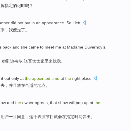
发挥
指定
的记时吗？
ather
did not
put in an appearance. So I
left
.
有
来，我
便走了
。
s
back
and
she
came
to
meet
me
at Madame
Duvernoy's.
，
她
到
迪韦尔·诺瓦
太太
家里来
找
我
。
it
out
only
at
the
appointed
time
at
the
right
place
.
出去，
并且
放在
合适
的
地点
。
how
and
the
owner
agrees
,
that
show
will
pop up
at
the
，
用户
一旦
同意
，
这个
表演
节目
就会
在
指定
时间
弹出
。