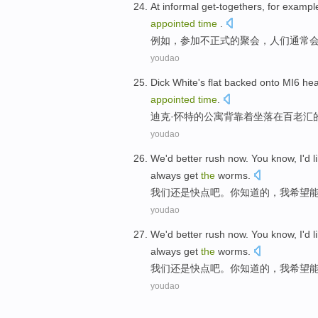
At
informal
get-togethers
, for
exampl
appointed
time
.
例如
，参加不
正式
的
聚会
，
人们
通常
youdao
Dick
White
's
flat
backed
onto MI6
hea
appointed
time
.
迪克·
怀特
的
公寓
背
靠着
坐落
在
百老汇
youdao
We
'd
better rush
now
.
You
know
,
I
'd
l
always
get
the
worms
.
我们
还是
快点
吧
。
你
知道
的，
我
希望
youdao
We
'd
better rush
now
.
You
know
,
I
'd
l
always
get
the
worms
.
我们
还是
快点
吧
。
你
知道
的，
我
希望
youdao