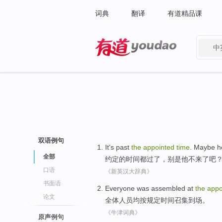
词典
翻译
有道精品课
中
有道 - 网易旗下搜索
双语例句
It's
past
the
appointed
time
. Maybe
h
全部
约定
的
时间
都
过
了
，别是
他
不
来了
吧
口语
《新英汉大辞典》
书面语
Everyone was
assembled
at
the
appo
论文
全体人员均
按
规定时间
召集
到场。
《牛津词典》
原声例句