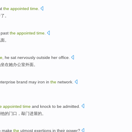
at
the
appointed
time
.
好了。
past
the
appointed
time
.
见面
。
me
,
he
sat
nervously
outside
her
office
.
地
坐在
她
办公室
外面
。
terprise
brand
may
iron
in
the
network
.
。
e
appointed
time
and
knock
to be admitted.
到
他
的
门口
，
敲门进屋
的。
to
make
the
utmost
exertions
in
their
power
?