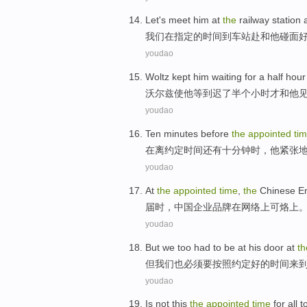
Let's
meet
him
at
the
railway station 
我们
在
指定
的
时间
到
车站
赴和
他
碰面
youdao
Woltz
kept
him
waiting
for
a half
hour
沃尔
兹
使
他
等到
迟了
半个
小时
才和他
youdao
Ten
minutes
before
the
appointed
ti
在
离
约定
时间
还有十
分钟
时，
他
紧张
youdao
At
the
appointed
time
,
the
Chinese
En
届时
，
中国
企业
品牌
在
网络
上
可
烙上
youdao
But
we
too
had to
be
at
his
door at
th
但
我们
也
必须
要
按照
约定好的
时间
来
youdao
Is not
this
the
appointed
time
for all 