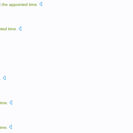
t
the
appointed
time
.
nted
time
.
e
.
time
.
time
.