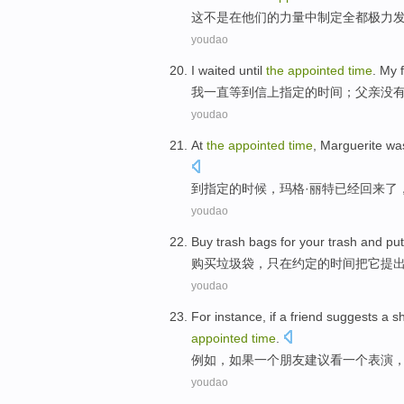
这
不是
在
他们
的
力量
中
制定
全都极力
youdao
I
waited
until
the
appointed
time
.
My f
我
一直等到信上
指定
的
时间
；
父亲
没
youdao
At
the
appointed
time
,
Marguerite
wa
到
指定
的
时候
，
玛
格·丽特
已经
回来了
youdao
Buy
trash bags for your trash
and
put
购买
垃圾袋
，
只
在
约定
的
时间
把
它
提
youdao
For instance
,
if
a
friend
suggests
a
s
appointed
time
.
例如
，
如果
一
个
朋友
建议看
一个
表演
youdao