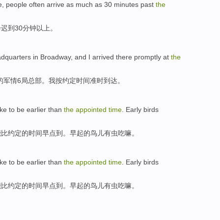
e
,
people
often
arrive
as much as
30
minutes
past
the
会迟到
30
分钟
以上。
dquarters
in
Broadway
, and
I
arrived there promptly
at
the
的军情6局
总部
。
我
按
约定时间
准时
到达。
ike
to be
earlier
than
the
appointed
time
.
Early
birds
能
比
约定
的
时间
早点到
。
早起
的
鸟儿
有
虫吃嘛
。
ike
to be
earlier
than
the
appointed
time
.
Early
birds
能
比
约定
的
时间
早点到
。
早起
的
鸟儿
有
虫吃嘛
。