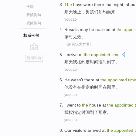
The
boys
were there that
night
, abou
全部
那天晚上
，
男孩
们如约而来
音频例句
youdao
视频例句
Results may be realized at
the
appoi
权威例句
按时见效
。
《新英汉大辞典》
go
I
arrive
at
the
appointed
time
.
返回词典
top
那天
我
按
约定时间
准时
到了。
youdao
He
wasn't
there
at
the
appointed
tim
他
没有
在
指定
的时间
在
那里
。
youdao
I
went
to
the
house at
the
appointed
我
按
指定时间
到了
那家。
youdao
Our
visitors arrived
at
the
appointed