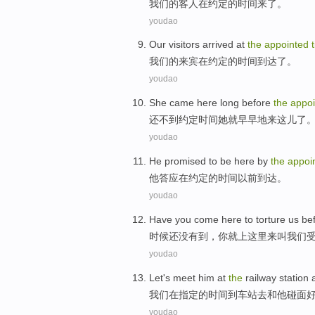
我们
的
客人
在
约定
的时间来了。
youdao
Our
visitors
arrived at
the
appointed
我们
的
来宾
在
约定
的
时间
到达了。
youdao
She
came here
long before
the
appoi
还不到
约定
时间
她
就早早地
来
这儿
了
youdao
He
promised to
be here
by
the
appoi
他
答应
在
约定
的时间以前到达。
youdao
Have
you
come
here to
torture
us
be
时候
还没有
到，
你
就上
这里
来
叫
我们
youdao
Let's
meet
him
at
the
railway
station 
我们
在
指定
的时间
到
车站去和
他
碰面
youdao