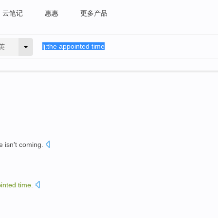
云笔记
惠惠
更多产品
英
e
isn't
coming
.
？
inted
time
.