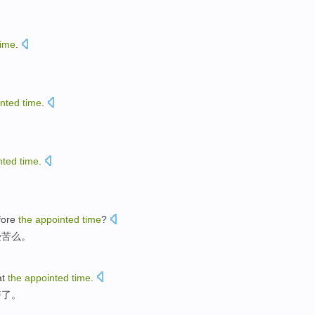
time
.
nted
time
.
。
nted
time
.
fore
the
appointed
time
?
受苦
么。
at
the
appointed
time
.
好了。