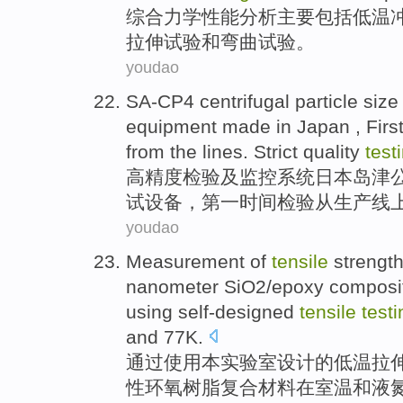
综合
力学
性能
分析
主要
包括
低温
拉伸
试验
和
弯曲
试验。
youdao
SA-CP4
centrifugal
particle size
equipment
made in
Japan
,
Firs
from
the
lines
. Strict quality
test
高精度
检验
及
监控系统
日本
岛津公
试
设备
，
第
一时间
检验
从
生产线
youdao
Measurement
of
tensile
strengt
nanometer SiO2
/
epoxy
composi
using
self-designed
tensile
testi
and 77K.
通过使用
本实验室
设计
的
低温
拉
性环氧树脂
复合
材料
在
室温
和
液