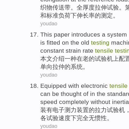
织物
传送带
。
全
厚度
拉伸
试验
。
和
标准
负荷下
伸长率
的
测定
。
youdao
This paper
introduces
a
system
is fitted on
the old
testing
machi
constant
strain
rate
tensile
testi
本文
介绍
一
种在
老
的
试验
机上
配
单向拉仲
的
系统
。
youdao
Equipped with
electronic
tensile
can be
thought
of
in
the
standar
speed
completely
without
inertia
装有
电子
测
力
装置
的
拉力
试验机
各
试验
速度下
完全
无
惯性。
youdao