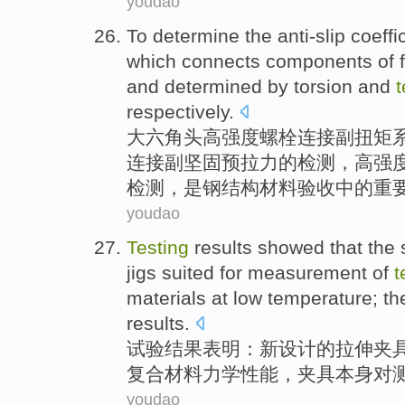
youdao
To determine the
anti-slip
coeffi
which
connects
components of
and determined by torsion
and
t
respectively.
大
六角
头高
强度
螺栓
连接
副扭矩
连接副坚固预拉力的检测，高强
检测，
是
钢结构材料验收中的重
youdao
Testing
results
showed that
the 
jigs
suited for
measurement
of
t
materials
at
low temperature
; th
results.
试验
结果
表明
：
新
设计
的
拉伸
夹
复合
材料
力学
性能
，夹具本身
对
youdao