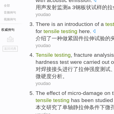
with
acoustic
emission
.
全部
用
声
发射
监测
a
3钢板状
试样
的
拉
音频例句
youdao
视频例句
There
is an
introduction
of a
tes
权威例句
for
tensile
testing
here.
介绍
了
一
种
做紧固件
拉伸
试验
的
youdao
go
返回词典
top
Tensile
testing
,
fracture
analysis
hardness
test
were carried out 
对
焊接
接头
进行
了
拉伸强度
测试
微硬度
分析。
youdao
The
effect
of
micro-damage
on 
tensile
testing
has been studied
本文
研究
了
单轴静
拉伸
条件下微