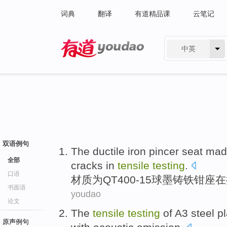
词典
翻译
有道精品课
云笔记
中英
有道 - 网易旗下搜索
双语例句
The ductile
iron
pincer
seat mad
全部
cracks
in
tensile
testing
.
口语
材质
为
QT400-15球墨铸铁
钳
座
在
书面语
youdao
论文
The
tensile
testing
of
A3
steel p
原声例句