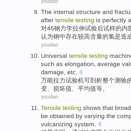
youdao
The
internal
structure
and
fractu
after
tensile
testing
is
perfectly
对
45
钢
力学
拉伸
试验
后
试样
的
内
认为钢
中
存在较高含量的氢
是
造
youdao
Universal
tensile
testing
machin
such as
elongation
,
average
va
damage
,
etc
.
万能
拉力
试验机
可
剖析
整个
测验
变
、
损坏
值
、
平均值
等
。
youdao
Tensile
testing
shows that
broa
be
obtained
by
varying
the
comp
vulcanizing
system.