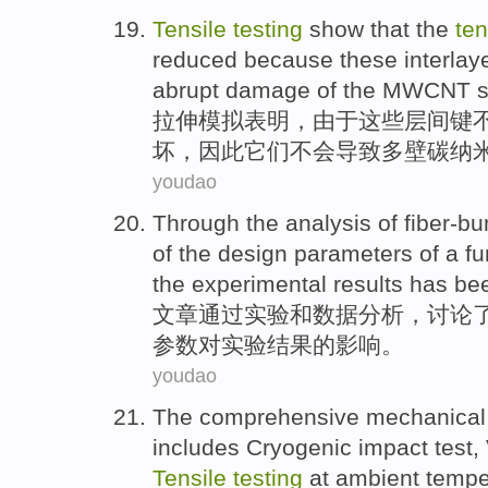
Tensile
testing
show that
the
ten
reduced
because
these
interlay
abrupt
damage
of the
MWCNT
s
拉伸
模拟
表明
，
由于
这些
层间
键
坏
，因此它们
不会
导致多壁碳纳
youdao
Through
the
analysis
of
fiber-bu
of the design
parameters
of
a fu
the
experimental
results
has be
文章
通过
实验
和数据
分析
，
讨论
参数
对
实验
结果
的
影响
。
youdao
The comprehensive
mechanical
includes
Cryogenic
impact
test
,
Tensile
testing
at ambient temp