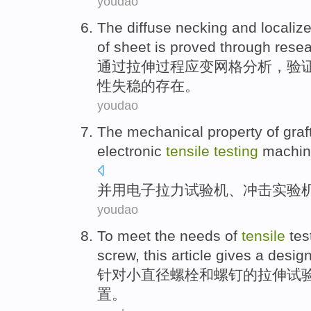
youdao
The diffuse
necking
and
localiz
of
sheet
is
proved
through
rese
通过
拉伸
过程
应变
网格
分析
，
验
性
失稳
的
存在。
youdao
The
mechanical
property
of gra
electronic
tensile
testing
machi
并用
电子
拉力试验机
、
冲击
实验
youdao
To meet the
needs
of
tensile
tes
screw
, this article gives
a
desig
针对
小
直径
螺栓
和
螺钉
的
拉伸
试
置
。