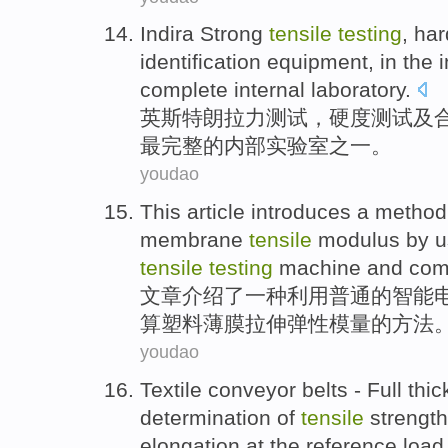
Indira
Strong
tensile
testing
,
har
identification
equipment
, in
the 
complete
internal
laboratory
.
英
斯特朗
拉力
测试
，
硬度
测试
及
最
完整
的
内部
实验室之一。
youdao
This article
introduces
a
method
membrane
tensile
modulus
by u
tensile
testing
machine and
com
文章
介绍了
一种
利用
普通
的智能
算
塑料
薄膜
拉伸
弹性模量
的
方法
youdao
Textile
conveyor belts -
Full
thi
determination
of
tensile
strength
elongation
at the
reference
load