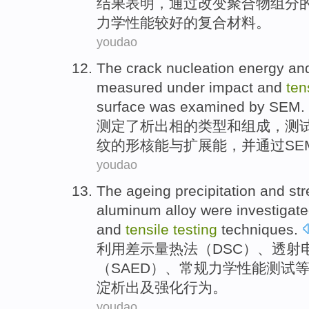
结果
表明
，
通过
改变
聚合物
组分
力学
性能
较好的复合材料。
youdao
The
crack
nucleation
energy
an
measured
under
impact
and
ten
surface was
examined
by
SEM
.
测定
了
析出相的类型
和
组成，
测
纹
的形核能与
扩展
能
，并
通过
SE
youdao
The
ageing
precipitation
and
st
aluminum alloy were
investigat
and
tensile
testing
techniques
.
利用差
示
量热法（DSC）、
透射
（
SAED
）、常规力学性能
测试
淀析出
及
强化
行为
。
youdao