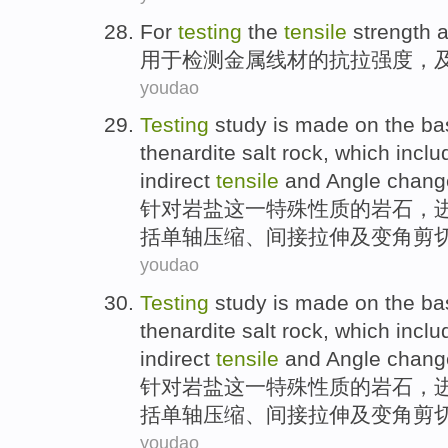
For
testing
the
tensile
strength
用于
检测
金属
线材
的
抗拉
强度
，
youdao
Testing
study is made on the
ba
thenardite
salt
rock
,
which
inclu
indirect
tensile
and
Angle
chang
针对岩盐
这
一特殊性
质的
岩石
，
括
单轴
压缩
、
间接
拉伸
及
变
角
剪
youdao
Testing
study is made on the
ba
thenardite
salt
rock
,
which
inclu
indirect
tensile
and
Angle
chang
针对岩盐
这
一特殊性
质的
岩石
，
括
单轴
压缩
、
间接
拉伸
及
变
角
剪
youdao