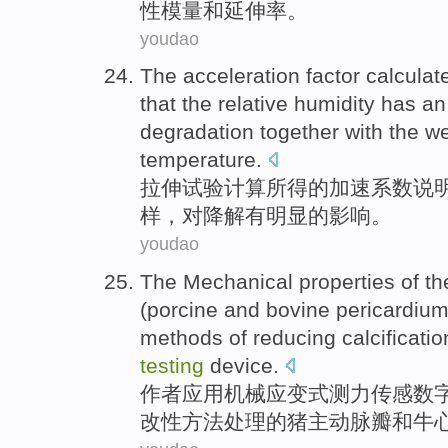
性模量
和延伸率。
youdao
The
acceleration
factor
calculat
that
the
relative
humidity
has an
degradation together
with
the
we
temperature.
拉伸
试验
计算
所得
的
加速
系数
说
样，
对
降解
有
明显
的
影响
。
youdao
The
Mechanical
properties
of
th
(
porcine
and
bovine
pericardiu
methods
of
reducing
calcificatio
testing
device
.
作者应用
机械
应变式测力传感数
改性
方法
处理的
猪
主动脉瓣
和
牛