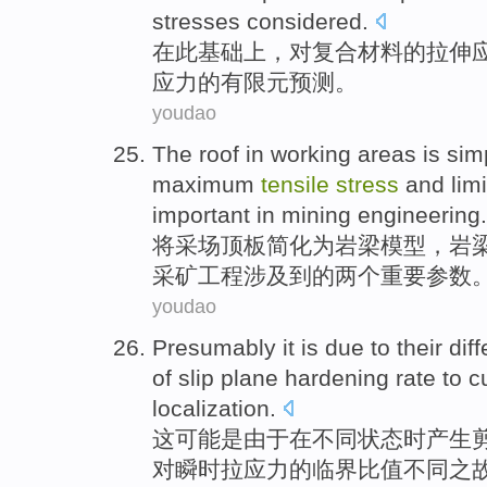
stresses
considered
.
在
此基础
上
，对
复合材料
的
拉伸
应力
的有限元预测。
youdao
The
roof
in working areas is
simp
maximum
tensile
stress
and
lim
important
in
mining
engineering
.
将
采场
顶板
简化
为岩梁模型，岩
采矿工程涉及到
的
两个
重要
参数
youdao
Presumably it
is
due to
their
diff
of
slip
plane
hardening
rate
to
c
localization
.
这
可能
是
由于
在
不同
状态时产生
对
瞬时
拉
应力
的
临界
比值
不同之