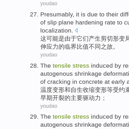
youdao
Presumably
, it
is
due to
their
dif
of
slip
plane
hardening
rate
to
c
localization
.
这可能
是
由于
它们
产生剪切
形变
伸
应力
的
临界
比值
不同
之故。
youdao
The
tensile
stress
induced
by re
autogenous
shrinkage
deformat
of
cracking
in
concrete
at early 
温度变形
和
自生
收缩
变形
等
受
约
早期
开裂
的
主要
驱动力
；
youdao
The
tensile
stress
induced
by re
autogenous
shrinkage
deformat