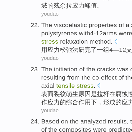
域
的
残余
拉
应力
峰值
。
youdao
The viscoelastic
properties of
a
polystyrenes with4-12arms were
stress
relaxation
method
.
用
应力
松弛
法研完了
一
组
4—12
youdao
The
initiation
of
the
cracks
was
resulting
from the co-effect of
th
axial
tensile
stress
.
表面
裂纹
萌生
原因
是
拉杆
在
腐蚀
作
应力
的
综合作用下，
形成
的
应
youdao
Based
on the
analyzed results, 
of
the
composites
were predicte