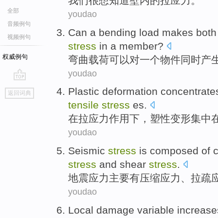
我们
很
想
知道
壁
内
的
拉
应力
。
全部
youdao
音频例句
Can
a
bending
load
makes
both
视频例句
stress
in a member?
权威例句
弯曲
载荷
可以
对
一个
物件
同时
产
youdao
go
Plastic
deformation
concentrate
返回词典
top
tensile
stress
es.
在
拉
应力作用
下
，
塑性
变形
集中
youdao
Seismic
stress
is composed
of
stress
and
shear
stress
.
地震
应力
主要
有
压缩
应力、
拉疏
youdao
Local
damage
variable
increase