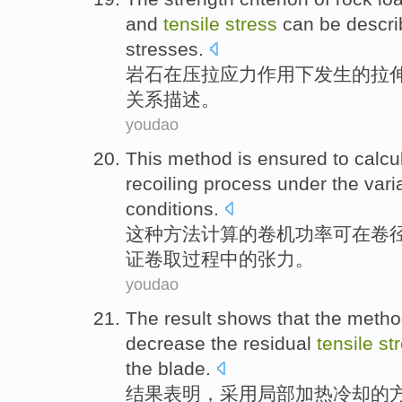
and
tensile
stress
can be
descr
stresses
.
岩石
在
压
拉
应力
作用下发生
的
拉
关系
描述
。
youdao
This
method
is
ensured to
calcu
recoiling
process
under
the
vari
conditions
.
这种
方法
计算
的
卷
机功率可
在
卷
证
卷取
过程
中的
张力
。
youdao
The result
shows that
the
metho
decrease
the
residual
tensile
st
the
blade
.
结果
表明
，采用
局部
加热
冷却
的