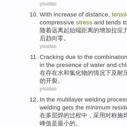
youdao
With
increase
of
distance
,
tensil
compressive
stress
arid
tends t
随着
远离起始端
距离
的
增加
拉
应
后
趋向
零
。
youdao
Cracking due
to
the
combinatio
in
the
presence
of
water
and
chl
在
存在
水
和
氯化物
的
情况下及
耐
的
开裂
。
youdao
In
the multilayer
welding
proces
welding
gets the
minimum
resid
在
多层
焊
的
过程中
，
采用
对称
施
峰值是
最小
的。