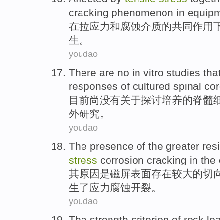
cracking
phenomenon
in
equip
在
拉
应力
和
腐蚀
介质
的
共同
作用
生
。
youdao
There
are
no
in vitro
studies tha
responses
of
cultured
spinal co
目前
尚
没有
关于
探讨
培养
的
脊髓
外
研究。
youdao
The
presence
of
the
greater
res
stress
corrosion
cracking
in
the
其原因是磁屏表面
存在
较大
的
切
生
了
应力
腐蚀
开裂
。
youdao
The strength criterion
of
rock lo