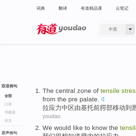
词典
翻译
有道精品课
云笔记
中英
有道 - 网易旗下搜索
双语例句
The central
zone
of
tensile
stre
全部
from
the pre
palate.
口语
拉
应力
中区
由基托前腭部
移动
到
书面语
youdao
论文
We
would like to
know
the
tensi
原声例句