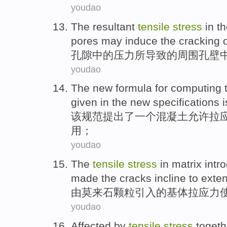
youdao
The
resultant
tensile
stress
in
th
pores
may
induce
the
cracking
孔隙中的压力所导致
的
周围
孔
壁
youdao
The
new
formula
for
computing
given
in
the
new
specifications
i
该
规范
提出
了一个
混凝土
允许
拉
用；
youdao
The
tensile
stress
in
matrix
intr
made the
cracks
incline
to
exte
由
莫来石
颗粒
引入
的
基体
拉
应力
youdao
Affected
by
tensile
stress
togeth