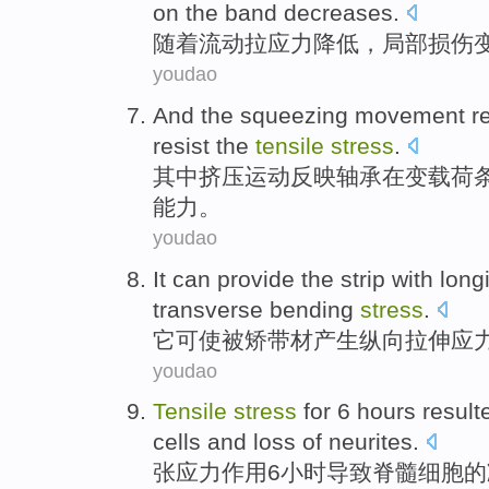
on the band
decreases
.
随着
流动
拉
应力
降低
，
局部
损伤
youdao
And the squeezing
movement
r
resist
the
tensile
stress
.
其中
挤压
运动
反映
轴承
在
变载荷
能力
。
youdao
It
can
provide
the strip
with
long
transverse
bending
stress
.
它
可
使
被
矫
带材
产生纵向
拉伸
应
youdao
Tensile
stress
for
6
hours
result
cells
and
loss
of neurites
.
张应力
作用
6
小时
导致
脊髓
细胞
的