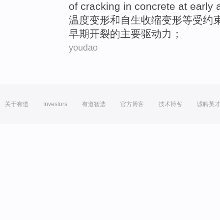
of
cracking
in
concrete
at early 
温度变形
和
自生
收缩
变形
等
受
约
早期
开裂
的
主要
驱动力
；
youdao
关于有道
Investors
有道智选
官方博客
技术博客
诚聘英