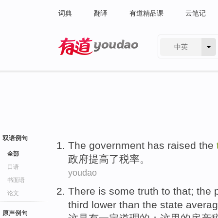
词典
翻译
有道精品课
云笔记
中英
有道 - 网易旗下搜索
双语例句
T
he government has raised the
全部
政
府提高了税率。
口语
youdao
书面语
There is some
truth
to that;
the 
论文
third
lower
than
the
state
avera
原声例句