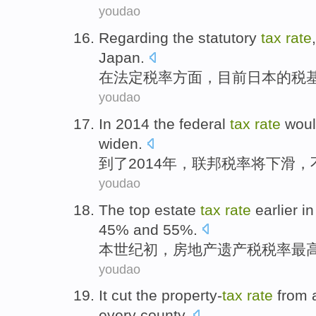
youdao
Regarding the statutory
tax
rate
Japan
.
在
法定
税率
方面，
目前
日本
的
税
youdao
In
2014
the federal
tax
rate
wou
widen
.
到了
2014年，
联邦
税率
将
下滑
，
youdao
The
top
estate
tax
rate
earlier
in
45% and 55%.
本世纪
初
，
房地产遗产税
税率
最
youdao
It
cut
the property-
tax
rate
from
every
county
.