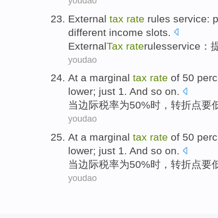
youdao
External
tax
rate
rules
service
:
p
different
income
slots.
External
Tax
rate
rules
service
：
youdao
At a
marginal
tax
rate
of 50 perc
lower
;
just
1
.
And so
on.
当
边际
税率
为50%时，
转折点
要
youdao
At a
marginal
tax
rate
of 50 perc
lower
;
just
1
.
And so
on.
当
边际
税率
为50%时，
转折点
要
youdao