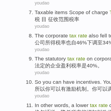
youdao
Taxable
items
Scope
of charge
税
目 征收
范围
税
率
youdao
The corporate
tax
rate
also
fell
t
公司
所得
税率
也
自46%
下调
至34
youdao
The statutory
tax
rate
on
corpor
法定
的
企业
盈利
税率
是
40%。
youdao
So
you
can
have
incentives
. Yo
所以
你
可以
有
激励机制
。你可以
youdao
In
other words
, a
lower
tax
rate