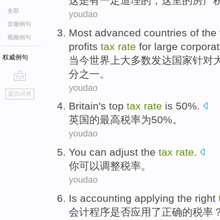
这
是
有
一定
道理
的；
这里
的
房产
全部
youdao
音频例句
Most
advanced
countries
of
the
视频例句
profits
tax
rate
for
large
corporat
权威例句
当今
世界上
大多数
发达
国家
针对
分之一。
youdao
go
返回词典
top
Britain
's
top
tax
rate
is 50%.
英国
的
最高
税率
为50%。
youdao
You
can
adjust
the
tax
rate
.
你
可以
调整
税率
。
youdao
Is
accounting
applying
the
right
会计
程序是否应用
了
正确
的
税率