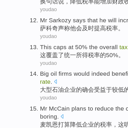
换
句
话说，
降低
税率
能
增加
财政
youdao
Mr Sarkozy
says that
he
will
inc
萨科奇
声称
他
会
及时
提高
税率
。
youdao
This
caps at 50%
the
overall
tax
这
覆盖
了
统一
所得
税率
的50%。
youdao
Big
oil
firms
would
indeed
benefi
rate
.
大型
石油
企业
的确
会
受益
于
较
低
youdao
Mr McCain
plans to
reduce
the 
boring
.
麦凯恩
打算
降低
企业
的
税率
，
这