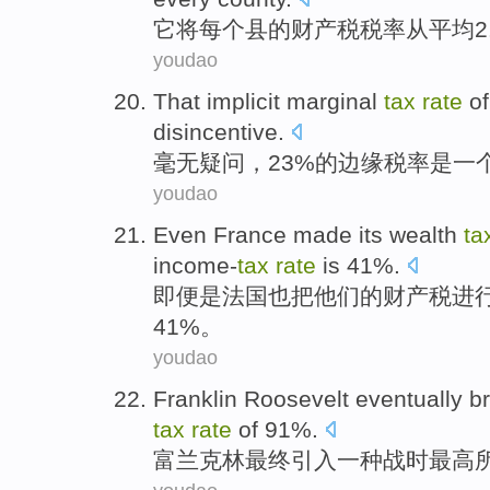
它
将
每个
县
的
财产税
税率
从
平均
2
youdao
That implicit
marginal
tax
rate
of
disincentive
.
毫无
疑问，23%
的
边缘
税率
是
一
youdao
Even
France
made
its
wealth
ta
income-
tax
rate
is
41%.
即便是
法国
也把他们的
财产税
进
41%。
youdao
Franklin Roosevelt
eventually
b
tax
rate
of
91%.
富兰克林
最终
引入
一种
战时
最高