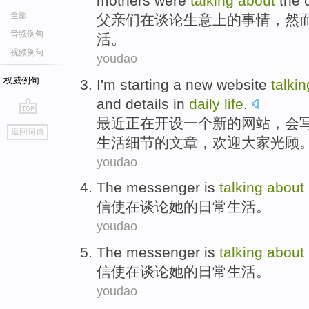
mothers
were
talking
about
the
全部
父亲
们
在
谈论
生意
上的
事情
，
然
音频例句
活
。
视频例句
youdao
权威例句
I
'm
starting
a
new
website
talkin
and
details
in
daily
life
.
最近
正在
开设
一个
新的
网站
，
会
go
返回词典
top
生活
细节
的文章，欢迎大家光顾
youdao
The messenger
is
talking
about
信使
在
谈论
她
的
日常
生活。
youdao
The messenger
is
talking
about
信使
在
谈论
她
的
日常
生活。
youdao