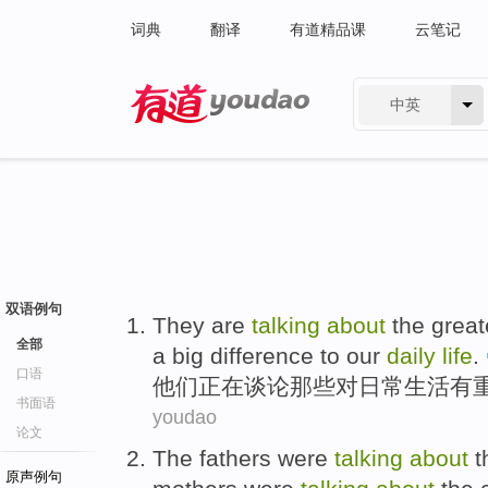
词典
翻译
有道精品课
云笔记
中英
有道 - 网易旗下搜索
双语例句
T
hey are
talking
about
the great
全部
a big difference to our
daily
life
.
口语
他
们正在谈论那些对日常生活有
书面语
youdao
论文
The fathers
were
talking
about
t
原声例句