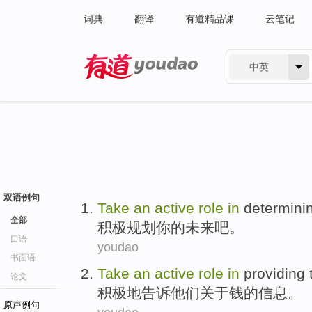
词典
翻译
有道精品课
云笔记
中英
有道 - 网易旗下搜索
双语例句
Take
an
active
role
in
determini
全部
积极
规划
你
的
未来吧
。
口语
youdao
书面语
Take
an
active
role
in
providing
论文
积极
地
告诉
他们
关于
钱的
信息
。
原声例句