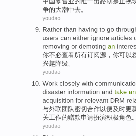
中国
零售业的
惟一
出路
就是
正视
争
的
大潮
中
去。
youdao
Rather than having to
go throug
users
can
either
ignore
articles
removing
or
demoting
an
interes
你
不必
查看
所有
订阅源
，你
可以
兴趣
降级
。
youdao
Work closely
with
communicatio
disaster
information
and
take
a
acquisition
for
relevant DRM
rel
与
外联
团队
密切
合作
以便
及时
更
关工作的
赠款申请
扮演
积极
角色
youdao