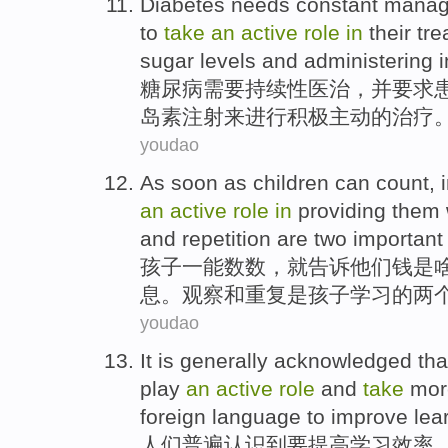
Diabetes
needs
constant
manag
to
take
an
active
role
in
their
tre
sugar
levels
and
administering i
糖尿病
需要
持续性
医治
，
并
要求
岛素
注射
来
进行
积极
主动的
治疗
youdao
As
soon
as
children
can
count
,
an
active
role
in
providing
them
and
repetition
are
two
important
孩子
一
能
数数
，就告诉
他们
钱
是
息。
观察
和
重复
是
孩子学习的
两
youdao
It
is generally
acknowledged
tha
play
an
active
role
and
take
mor
foreign language
to
improve
lea
人们
普遍
认识
到要
提高
学习
效率