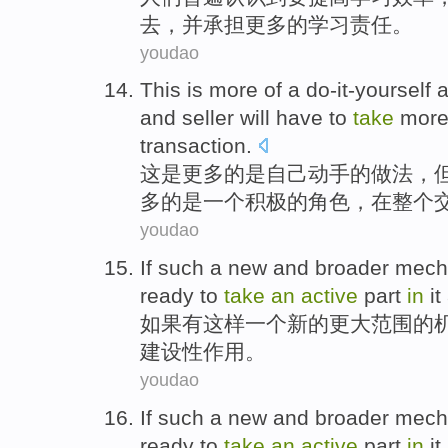
去，
并
承担
更多
的学习
责任
。
youdao
This
is
more
of
a
do-it-yourself
and
seller will
have to
take
more
transaction
.
这
是
更多
的
是
自己动手
的
做法
，
多的是
一个
积极
的
角色
，
在
整个
youdao
If
such
a
new
and broader
mech
ready to
take
an
active
part
in
it
如果
有这样
一个
新的
更
大范围的
建设性
作用。
youdao
If
such
a
new
and broader
mech
ready to
take
an
active
part
in
it