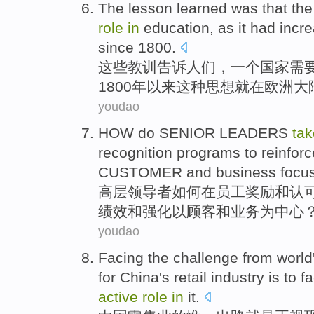
The
lesson learned
was that th
role
in
education
, as
it
had
incre
since
1800.
这些
教训
告诉人们，
一
个
国家
需
1800年以来
这种
思想
就
在
欧洲
大
youdao
HOW do
SENIOR
LEADERS
ta
recognition programs
to
reinforc
CUSTOMER
and
business
focu
高层
领导者
如何
在
员工奖励
和
认
绩效
和强化
以顾客
和
业务
为中心
youdao
Facing
the
challenge
from
world
for
China
's retail industry is
to f
active
role
in
it.