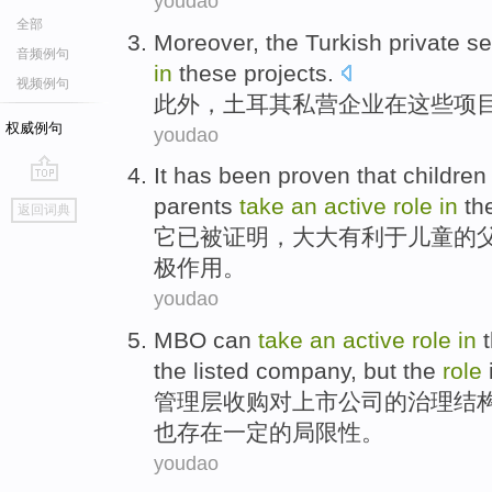
youdao
全部
Moreover
, the
Turkish
private s
音频例句
in
these
projects
.
视频例句
此外
，
土耳其
私营
企业
在
这些
项
权威例句
youdao
It
has
been
proven that
children
go
parents
take
an
active
role
in
th
返回词典
top
它
已
被
证明
，
大大
有利于
儿童
的
极
作用
。
youdao
MBO can
take
an
active
role
in
the
listed
company
,
but
the
role
管理层
收购
对
上市
公司
的
治理
结
也
存在一定的局限性。
youdao