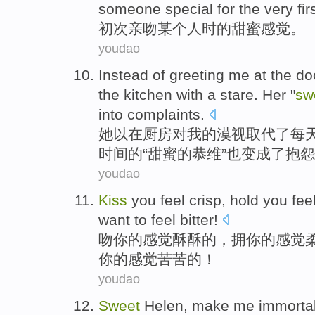
someone special
for the very fir
初次
亲吻
某个
人时
的
甜蜜
感觉。
youdao
Instead
of
greeting
me
at
the do
the kitchen
with
a stare. Her "
sw
into
complaints
.
她
以
在
厨房
对
我
的漠视
取代
了每
时间的“
甜蜜的
恭维
”也
变成
了
抱怨
youdao
Kiss
you
feel
crisp
,
hold
you fee
want
to feel
bitter
!
吻
你
的
感觉
酥酥的
，
拥
你的感觉
你
的感觉
苦苦的
！
youdao
Sweet
Helen
,
make
me
immortal