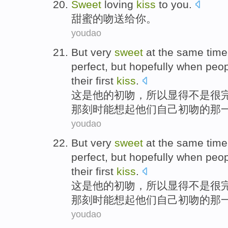
Sweet
loving
kiss
to
you
.
甜蜜
的
吻
送给你。
youdao
But very
sweet
at the same tim
perfect
,
but
hopefully
when
peop
their
first
kiss
.
这
是
他
的
初吻
，
所以
显得
不是
很
那
刻
时
能
想起
他们
自己
初吻的那
youdao
But very
sweet
at the same tim
perfect
,
but
hopefully
when
peop
their
first
kiss
.
这
是
他
的
初吻
，
所以
显得
不是
很
那
刻
时
能
想起
他们
自己
初吻的那
youdao