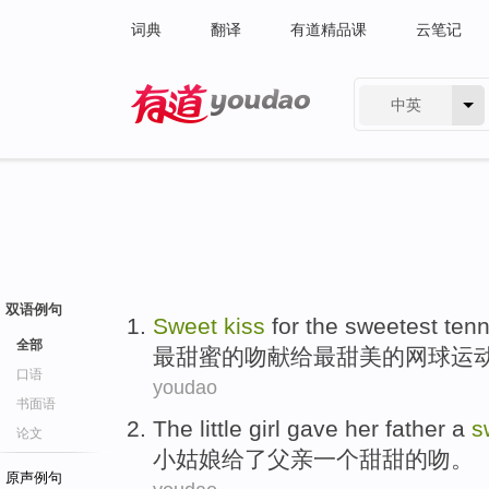
词典
翻译
有道精品课
云笔记
中英
有道 - 网易旗下搜索
双语例句
Sweet
kiss
for
the sweetest
tenn
全部
最
甜蜜的
吻
献给最甜美的网球运
口语
youdao
书面语
The little girl
gave
her father
a
s
论文
小姑娘
给了
父亲
一个
甜甜的
吻
。
原声例句