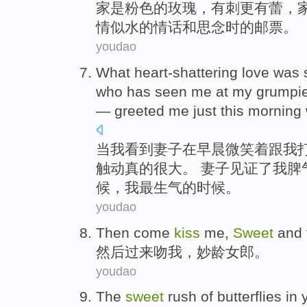
家
是
粉色的
玫瑰
，
有
刺
更有
蕾
，
情似水的
情话
和
思念时的邮票。
youdao
What heart-shattering love wa
who
has seen
me
at
my
grumpie
— greeted me just this
morning
当
我
看到
妻子
在
早晨
微笑
着
跟
我
触动真的很大。 妻子见证了我脾
候，我最生气的时候。
youdao
Then
come
kiss
me
,
Sweet
and 
然后
过来
吻
我
，
妙龄
女郎。
youdao
The
sweet
rush of butterflies i