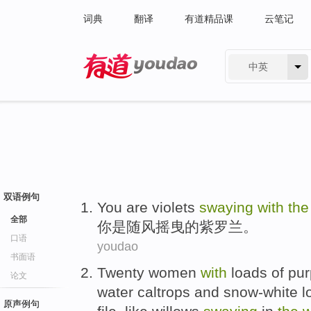
词典
翻译
有道精品课
云笔记
中英
有道 - 网易旗下搜索
双语例句
You
are
violets
swaying
with
th
全部
你
是
随风
摇曳
的
紫罗兰
。
口语
youdao
书面语
Twenty women
with
loads
of pur
论文
water caltrops
and
snow-white
l
原声例句