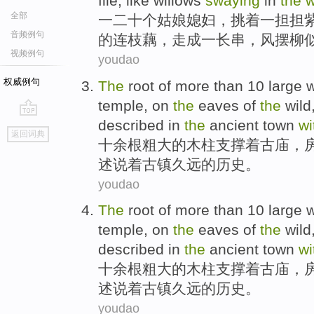
file, like
willows
swaying
in
the
w
全部
一二十个姑娘媳妇，挑着
一
担担
音频例句
的连枝藕，
走
成一长串，
风
摆
柳
视频例句
youdao
权威例句
The
root
of
more than
10
large
w
temple
, on
the
eaves
of
the
wild
described
in
the
ancient
town
wi
go
返回词典
top
十
余根粗大
的
木柱
支撑着
古庙
，
述说着古镇久远
的
历史。
youdao
The
root
of
more than
10
large
w
temple
, on
the
eaves
of
the
wild
described
in
the
ancient
town
wi
十
余根粗大
的
木柱
支撑着
古庙
，
述说着古镇久远
的
历史。
youdao