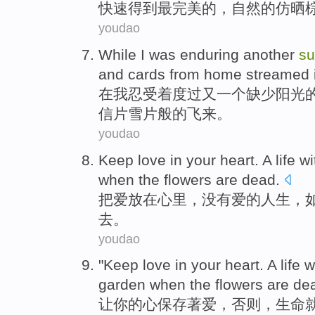
快速
得到
最
完美的
，自然的仿
晒
youdao
While
I
was enduring
another
su
and
cards from
home
streamed 
在
我
忍受
着度过
又一个
缺少
阳光
信片
雪片般的飞来。
youdao
Keep
love
in
your heart
. A
life
wi
when
the
flowers
are
dead
.
把
爱
放在
心里
，
没有
爱的
人生
，
去。
youdao
"
Keep
love
in
your heart
.
A
life
w
garden
when the
flowers
are dea
让
你的心
保存
著
爱
，否则，
生命