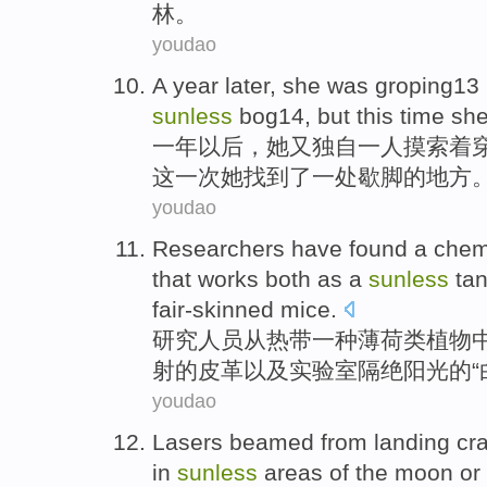
林
。
youdao
A
year
later
,
she
was groping13
sunless
bog14
,
but
this
time
sh
一
年
以后
，
她
又
独自
一人摸索着
这
一
次
她找到了一处
歇脚
的地方
youdao
Researchers
have
found
a
chem
that works
both as
a
sunless
ta
fair-skinned
mice
.
研究人员
从
热带
一种
薄荷类
植物
射的
皮革
以及
实验室
隔绝阳光的“
youdao
Lasers
beamed
from landing
cra
in
sunless
areas
of
the moon
or