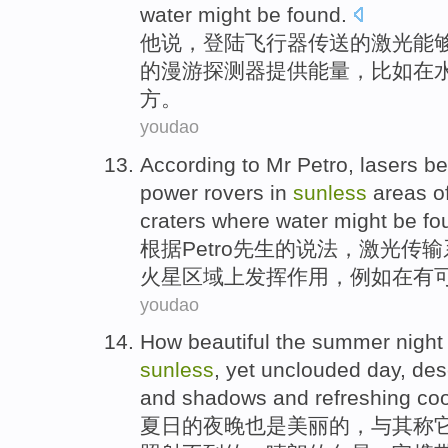
water
might be
found
.
他
说
，
登陆
飞行器
传送
的
激光
能
的
漫游探测器
提供
能量
，
比如
在
方
。
youdao
According to
Mr
Petro
,
lasers
be
power rovers
in
sunless
areas
o
craters
where
water
might be
fo
根据
Petro
先生
的
说法，
激光
传输
火星
区域
上发挥作用，
例如
在有
youdao
How
beautiful
the
summer
night
sunless
,
yet unclouded
day
,
des
and
shadows
and refreshing co
夏日
的
夜晚
也是
美丽
的，与其称