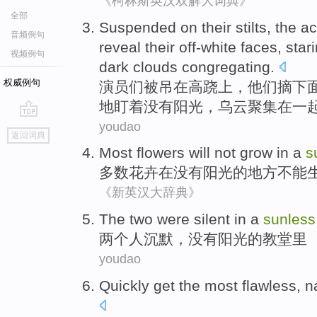
《柯林斯英汉双解大词典》
全部
Suspended
on
their stilts
,
the ac
音频例句
reveal
their
off-white
faces
,
star
视频例句
dark clouds
congregating
.
权威例句
演员
们
被吊
在
高跷
上，
他们
摘下
地盯着
没有阳光
，乌云聚集在一
youdao
go
返回词典
top
Most
flowers
will not
grow
in
a
s
多数
花卉
在
没有阳光
的
地方
不能
《新英汉大辞典》
The
two
were
silent
in a
sunless
两
个人
沉默
，没有阳光
的
教堂里
youdao
Quickly
get
the most
flawless
,
n