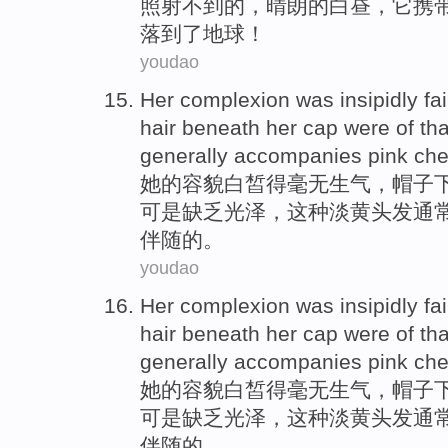
照射不到
的，
晴朗
的
白昼
，它
携
落到了
地球
！
youdao
Her
complexion
was insipidly
fai
hair
beneath her
cap
were
of
th
generally
accompanies
pink
ch
她
的
容貌白皙得毫无
生气
，
帽子
可是缺乏光泽，
这种
淡黄头发
通
伴随
的。
youdao
Her
complexion
was insipidly
fai
hair
beneath her
cap
were
of
th
generally
accompanies
pink
ch
她
的
容貌白皙得毫无
生气
，
帽子
可是缺乏光泽，
这种
淡黄头发
通
伴随
的。