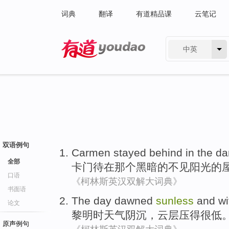
词典
翻译
有道精品课
云笔记
中英
有道 - 网易旗下搜索
双语例句
Carmen stayed behind
in
the
da
全部
卡门
待
在
那个
黑暗
的不见
阳光
的
口语
《柯林斯英汉双解大词典》
书面语
The day
dawned
sunless
and wi
论文
黎明时天气
阴沉
，云层压得
很
低
原声例句