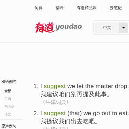
词典
翻译
有道精品课
云笔记
中英
有道 - 网易旗下搜索
双语例句
I
suggest
we let
the
matter drop
.
全部
我
建议
咱们
别再提及此事。
口语
《牛津词典》
书面语
I
suggest
(that)
we
go out
to eat
论文
我
提议
我们
出去
吃
吧。
原声例句