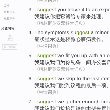
《牛津词典》
全部
I
suggest
you
leave
it
to
an expe
音频例句
我
建议
你
把
它
留给
专家
来
处理。
视频例句
《柯林斯英汉双解大词典》
权威例句
The
symptoms
suggest
a
minor
症状
显示
这是
轻微
心脏病
发作
。
go
《牛津词典》
返回词典
top
I
suggest
we
fit
you
up with
an
o
我
建议
我们
为
你
配备
一
间
办公
套
《柯林斯英汉双解大词典》
I
suggest
we
skip to
the
last
ite
我
建议
我们
跳到
议程
的
最后一
项
《牛津词典》
I
suggest
we
gather
enough
fir
我
建议
我们
捡拾
足够的
木柴
来
度