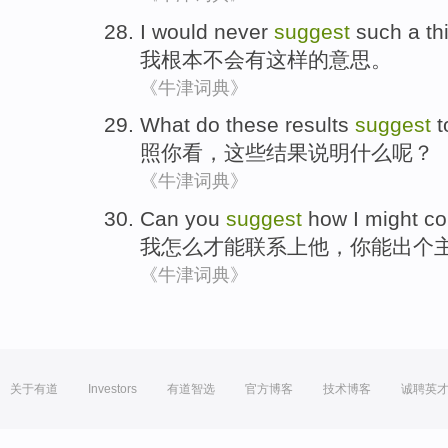
I
would never
suggest
such
a th
我
根本
不会
有
这样
的
意思。
《牛津词典》
What do
these
results
suggest
t
照
你
看，
这些
结果
说明
什么呢？
《牛津词典》
Can
you
suggest
how
I
might
co
我
怎么
才能
联系上
他
，
你
能
出个
《牛津词典》
关于有道
Investors
有道智选
官方博客
技术博客
诚聘英