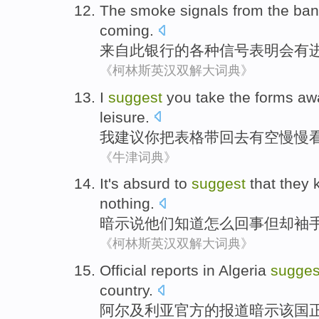
The
smoke
signals
from
the
ban
coming.
来自
此
银行
的
各种信号
表明
会有
《柯林斯英汉双解大词典》
I
suggest
you
take the
forms
aw
leisure
.
我
建议
你
把
表格
带
回去
有空
慢慢
《牛津词典》
It's absurd
to
suggest
that
they
nothing.
暗示
说
他们
知道
怎么
回事
但
却袖
《柯林斯英汉双解大词典》
Official
reports
in Algeria
sugges
country
.
阿尔及利亚
官方
的
报道
暗示
该国