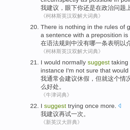
我
建议
，眼下
你
还是
在
政治
问题
《柯林斯英汉双解大词典》
There is nothing
in
the
rules
of
a
sentence
with
a
preposition
is
在
语法
规则
中
没有
哪
一
条
表明
以
《柯林斯英汉双解大词典》
I
would
normally
suggest
taking
instance
I
'm not
sure that
would
我
通常
会
建议
休假
，
但
就
这个
情
么好处。
《牛津词典》
I
suggest
trying
once more
.
我
建议
再试
一
次。
《新英汉大辞典》