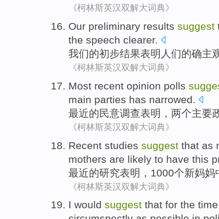
《柯林斯英汉双解大词典》
Our
preliminary
results
suggest
the
speech
clearer
.
我们
的
初步
结果
表明
人们
的确
主
《柯林斯英汉双解大词典》
Most recent
opinion polls
sugge
main
parties
has
narrowed
.
最近
的
民意
调查
表明
，
两个
主要
《柯林斯英汉双解大词典》
Recent
studies
suggest
that
as 
mothers
are
likely
to
have
this
p
最近
的
研究
表明
，1000个
新
妈妈
《柯林斯英汉双解大词典》
I
would
suggest
that for the tim
circumspectly as possible
in
pol