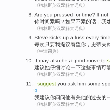
《柯林斯英汉双解大词典》
Are
you
pressed
for
time
?
If
not
你
时间
紧
吗？
如果
不
紧的话，
我
《柯林斯英汉双解大词典》
Steve
kicks
up a fuss
every tim
每次
只要
我
提议
看望
你
，
史蒂夫
《牛津词典》
It may
also be
a
good
move
to
s
建议
她
仔细讨论
一下
这些事情
可
《柯林斯英汉双解大词典》
I
suggest
you
ask
him
some
spe
我
建议
你
问问
他
有关
他
的
过去
的
《柯林斯英汉双解大词典》