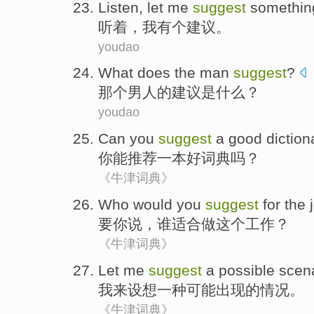
Listen
,
let me
suggest
somethin
听着
，
我
有个
建议
。
youdao
What does
the man
suggest
?
那个
男人的建议是
什么
？
youdao
Can
you
suggest
a
good
diction
你
能
推荐
一
本
好
词典
吗？
《牛津词典》
Who
would
you
suggest
for
the
要
你
说
，
谁
适合做
这个
工作
？
《牛津词典》
Let me
suggest
a
possible
scen
我
来
设想
一种
可能出现
的
情况
。
《牛津词典》