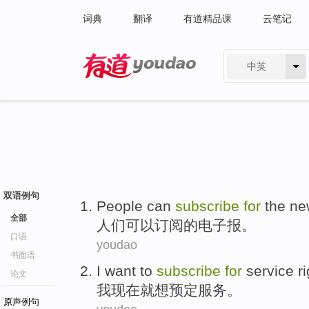
词典
翻译
有道精品课
云笔记
中英
有道 - 网易旗下搜索
双语例句
People
can
subscribe
for
the
ne
全部
人们
可以
订阅
的
电子报
。
口语
youdao
书面语
I
want to
subscribe
for
service
r
论文
我
现在
就
想
预定
服务
。
原声例句