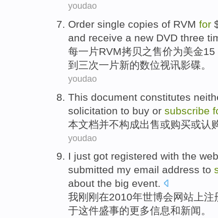
youdao
Order
single
copies
of
RVM
for
and
receive
a
new
DVD
three
ti
每
一
片
RVM
拷贝
之售价
为
美金
15
到
三
次
一片
新的
数位视讯
影碟
。
youdao
This
document
constitutes
neith
solicitation
to buy
or
subscribe
f
本
文档
并不构成
出售
或
购买
或
认
youdao
I
just got
registered
with
the
web
submitted
my
email address
to
about
the
big event
.
我
刚刚
在
2010年
世博会
网站上
注
于
这件
盛事
的更多
信息
和
新闻
。