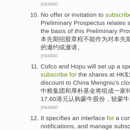
youdao
No
offer or
invitation
to
subscrib
Preliminary
Prospectus
relates
s
the basis
of
this Preliminary Pro
本
先期
招股
章程
不能
作为
对本先
的
邀约或
邀请
。
youdao
Cofco
and
Hopu
will
set up a
sp
subscribe
for
the
shares
at HK$1
discount
to China
Mengniu
's
clo
中粮
集团
和
厚朴
基金
将
组成一家
17.60港元
认购
蒙牛
股份，较蒙牛
youdao
It
specifies
an
interface
for
a
con
notifications
,
and
manage
subsc