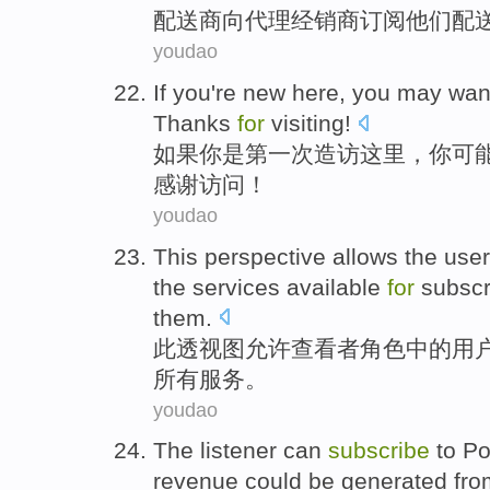
配送
商向
代理
经销商
订阅
他们
配
youdao
If
you
're
new
here
, you
may
wan
Thanks
for
visiting
!
如果
你
是
第一次
造访
这里
，你
可
感谢
访问！
youdao
This
perspective
allows
the
use
the
services
available
for
subscr
them
.
此
透视图
允许
查看
者
角色
中的
用
所有
服务
。
youdao
The listener
can
subscribe
to
Po
revenue
could be
generated
fro