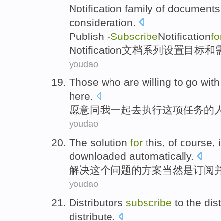
Notification
family of
documents
consideration
.
Publish -
Subscribe
Notification
fo
Notification
文档
系列
设置
目标
和
youdao
Those who
are
willing to
go
with
here
.
愿意
同
我
一起去
执行
这项
任务的
youdao
The
solution
for
this
,
of course
,
downloaded
automatically
.
解决
这个
问题
的
方案当然
是
订阅
youdao
Distributors
subscribe
to
the
dis
distribute.