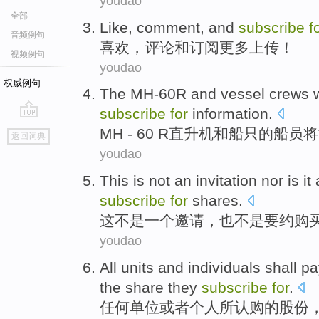
youdao
全部
Like
,
comment
,
and
subscribe
f
音频例句
喜欢
，
评论
和
订阅
更多
上传
！
视频例句
youdao
权威例句
The MH-60R
and
vessel
crews
subscribe
for
information
.
go
MH
- 60 R直升机
和
船只
的
船员
将
返回词典
top
youdao
This
is
not
an
invitation
nor
is it
subscribe
for
shares
.
这
不是
一个
邀请
，
也不是
要约
购
youdao
All
units
and individuals
shall
pa
the
share
they
subscribe
for
.
任何
单位
或者
个人所认购
的
股份