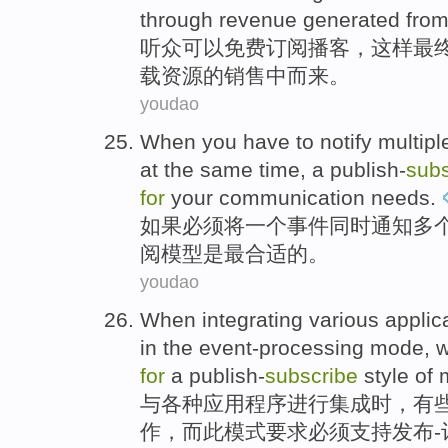
through revenue generated fro
听众
可以
免费
订阅
播客
，
这样最
载资源
的
销售
中而来。
youdao
When
you have
to
notify
multipl
at the same time
,
a publish-
subs
for
your communication needs.
如果
必须
将
一个
事件
同时
通知
多
阅模型
是
最
合适
的。
youdao
When
integrating
various
applic
in the event-processing
mode
, 
for
a publish-
subscribe
style
of
与
各种
应用程序
进行
集成
时
，
有
作
，而此模式
要求必须
支持
发布-