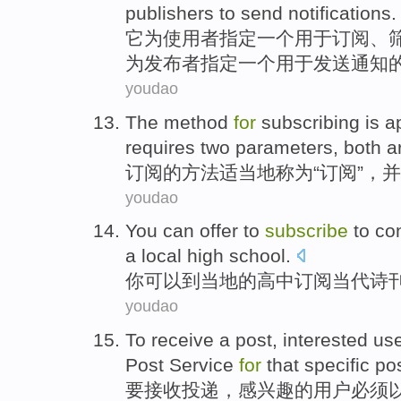
publishers to
send
notifications
.
它
为
使用者
指定
一个
用于
订阅
、
为
发布者
指定
一
个用于
发送
通知
youdao
The
method
for
subscribing
is
a
requires
two
parameters
,
both a
订阅
的
方法
适当地
称为
“
订阅
”，
并
youdao
You
can
offer
to
subscribe
to
co
a
local
high school
.
你
可以
到
当地
的
高中
订阅
当代
诗
youdao
To
receive
a
post
,
interested
us
Post
Service
for
that
specific
po
要
接收
投递，
感兴趣
的
用户
必须