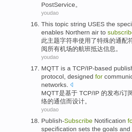
Post
Service
。
youdao
This
topic
string
USES
the
speci
enables Northern
air
to
subscrib
此
主题
字符串
使用
了
特殊
的
通配
阅
所有
机场
的
航班抵达
信息。
youdao
MQTT
is
a TCP
/
IP-based
publis
protocol
,
designed
for
communic
networks
.
MQTT
是
基于
TCP/
IP
的
发布
/
订
络的
通信
而设计
。
youdao
Publish-
Subscribe
Notification
f
specification
sets the
goals
and