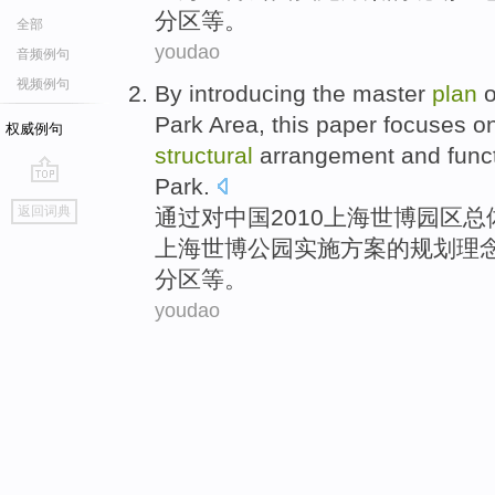
分区等。
全部
youdao
音频例句
视频例句
By
introducing
the
master
plan
o
Park
Area, this paper
focuses o
权威例句
structural
arrangement
and
func
Park.
go
返回词典
通过
对中国2010
上海
世博
园区
总
top
上海世博公园实施方案的
规划
理
分区等。
youdao