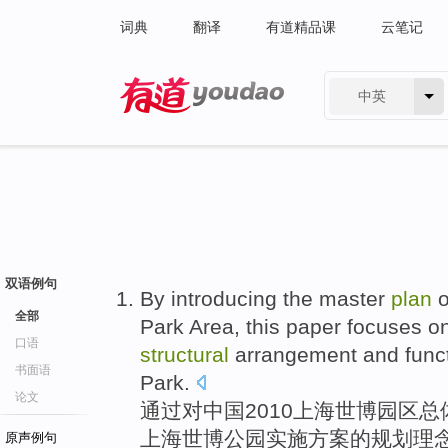
词典
翻译
有道精品课
云笔记
中英
有道 - 网易旗下搜索
双语例句
By
introducing
the
master
plan
o
全部
Park
Area, this paper
focuses o
口语
structural
arrangement
and
func
书面语
Park.
论文
通过
对中国2010
上海
世博
园区
总
上海世博公园实施方案的
规划
理
原声例句