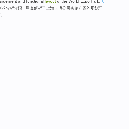
angement
and
functional
layout
of
the World
Expo
Park.
划
的
分析
介绍
，
重点
解析
了
上海世博公园实施方案的
规划
理
等。