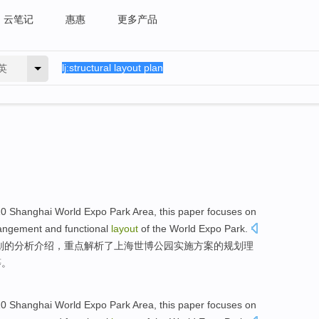
云笔记
惠惠
更多产品
英
10
Shanghai
World
Expo
Park
Area, this paper
focuses on
angement
and
functional
layout
of
the World
Expo
Park.
划
的
分析
介绍
，
重点
解析
了
上海世博公园实施方案的
规划
理
等。
10
Shanghai
World
Expo
Park
Area, this paper
focuses on