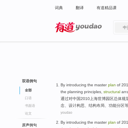
词典
翻译
有道精品课
中
有道 - 网易旗下搜索
双语例句
By
introducing
the
master
plan
of 20
全部
the
planning
principles
,
structural
arr
口语
通过
对中国2010
上海
世博
园区
总体
规
念
、设计构思、
结构
布局
、
功能
分区
书面语
youdao
论文
By
introducing
the
master
plan
of 20
原声例句