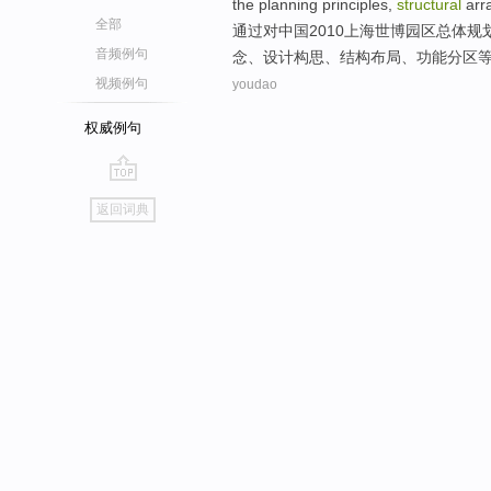
the
planning
principles
,
structural
arr
全部
通过
对中国2010
上海
世博
园区
总体
规
音频例句
念
、设计构思、
结构
布局
、
功能
分区
视频例句
youdao
权威例句
go
返回词典
top