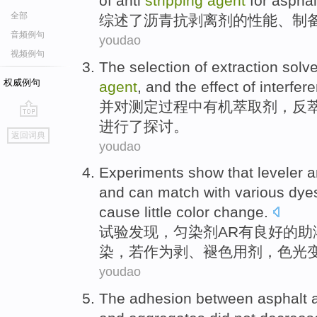
of anti
stripping
agent
for
asphal
全部
综述
了
沥青
抗
剥离
剂
的
性能
、
制
音频例句
youdao
视频例句
The
selection
of
extraction solv
权威例句
agent
,
and
the
effect
of
interfer
并
对
测定过程中有机
萃取
剂
，反
进行
了探讨。
go
返回词典
top
youdao
Experiments
show
that
leveler
a
and
can
match with
various
dyes
cause
little
color change.
试验
发现
，
匀
染
剂
AR
有
良好
的
助
染，若
作为
剥
、褪色用剂，色光
youdao
The
adhesion
between
asphalt