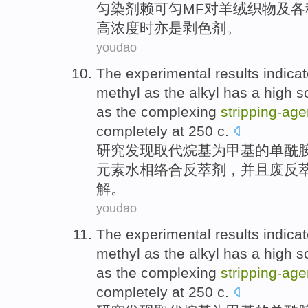
匀
染
剂
赖可匀
MF
对
羊绒
织物
及
各
高浓度
时
亦
是
剥
色剂。
youdao
The experimental
results
indicat
methyl as
the
alkyl
has a high
so
as
the complexing
stripping-
age
completely
at
250
c
.
研究
发现
取代
烷基
为
甲基
的
单酰
元素
水
相
络合反
萃
剂，
并且
废反萃
解。
youdao
The experimental
results
indicat
methyl as
the
alkyl
has a high
so
as
the complexing
stripping-
age
completely
at
250
c
.