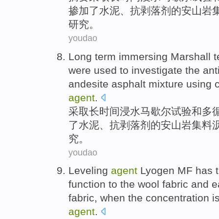
掺加了
水泥
、抗
剥落
剂
的
安山岩
研究
。
youdao
Long
term immersing Marshall
t
were used
to
investigate
the anti
andesite
asphalt
mixture using
agent
.
采取
长时间
浸水
马歇尔
试验
和
多
了
水泥
、抗
剥落
剂
的
安山岩集
料
究
。
youdao
Leveling
agent
Lyogen
MF
has
function
to the
wool
fabric
and
e
fabric
, when the
concentration
is
agent
.