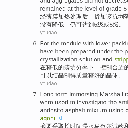
and aggregates
did not
decreas
remained
at
the
level
of
grade
5
经
薄膜
加热
处理
后
，掺
加
该
抗
剥
没有
降低
，
仍
可达到
5
级
或
5级。
youdao
For
the
module
with lower
packi
have been
prepared
under
the
p
crystallization
solution
and
stri
在
较
低
的
装填
分率
下
，控制
合适
可以结晶
制
得
质量
较好的晶体
。
youdao
Long
term immersing Marshall
t
were used
to
investigate
the anti
andesite
asphalt
mixture using
agent
.
摘要采取
长时间
浸水
马歇尔
试验