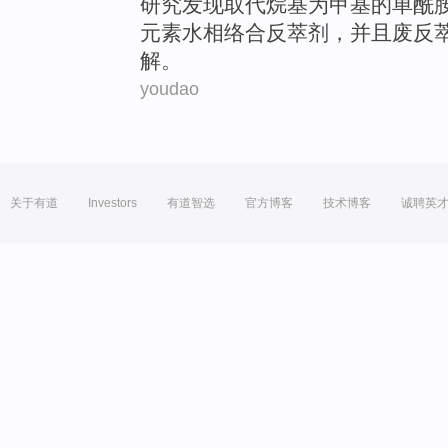
研究
发现
取代
烷基
为
甲基
的
单酰
元素
水
相
络合反
萃
剂，
并且
废反萃
解。
youdao
关于有道
Investors
有道智选
官方博客
技术博客
诚聘英