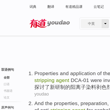
词典
翻译
有道精品课
云笔记
中英
有道 - 网易旗下搜索
双语例句
Properties
and
application
of th
全部
stripping
agent
DCA-01
were
in
口语
探讨了
新
研制
的
阳离子
染料
剥色
书面语
youdao
论文
And the
properties
,
preparation
原声例句