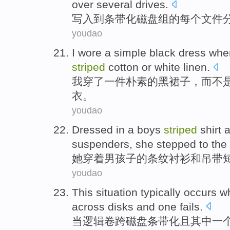
over several
drives
.
写入
到
条带化磁盘
组的
每个
文件
youdao
I
wore
a
simple
black
dress
when
striped
cotton
or
white
linen
.
我
穿了
一件
朴素
的
黑
裙子
，而不
衣
。
youdao
Dressed in a
boys
striped
shirt
suspenders
,
she
stepped
to
the 
她
穿着
男孩子
的
条纹
衬衫
和
吊带
youdao
This
situation
typically
occurs
w
across
disks
and
one
fails
.
当
逻辑
卷
跨
磁盘
条带
化且
其中一