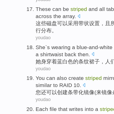
These
can
be
striped
and
all
tab
across
the
array
.
这些
磁盘
可以
采用
带状
设置，且
行
分布
。
youdao
She
`s
wearing a
blue-and-white
a shirtwaist
back then.
她
身穿
着
蓝白色
的
条纹
裙子
，
人
youdao
You
can
also
create
striped
mirr
similar
to
RAID
10
.
您
还
可以
创建
条带
化
镜像
(
来
镜像
youdao
Each
file
that
writes
into
a
stripe