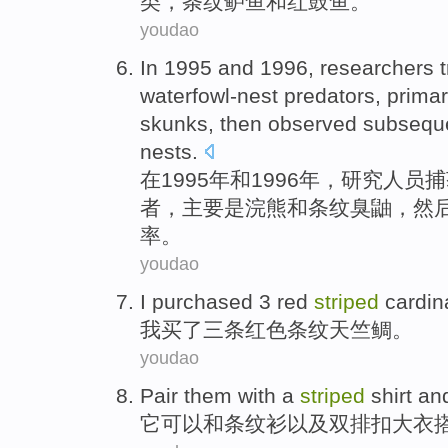
类
，
条纹
鲈鱼
和
红
鼓鱼。
youdao
In
1995
and
1996,
researchers
waterfowl-nest
predators,
prima
skunks
,
then
observed
subsequ
nests
.
在
1995年
和
1996年，
研究人员
捕
者，
主要
是浣熊
和
条纹
臭鼬
，
然
率
。
youdao
I
purchased
3
red
striped
cardin
我
买
了
三
条
红色
条纹
天竺
鲷
。
youdao
Pair
them
with
a
striped
shirt
an
它
可以
和
条纹
衫
以及
双
排扣大衣