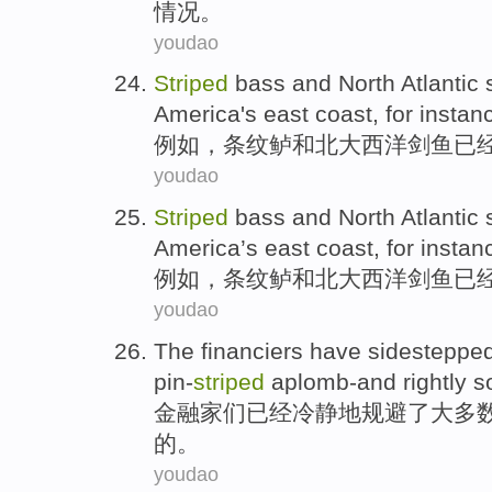
情况
。
youdao
Striped
bass
and
North Atlantic
America
's east coast
,
for instan
例如
，
条纹
鲈
和
北大
西洋
剑鱼
已
youdao
Striped
bass
and
North Atlantic
America
’s east coast,
for instan
例如
，
条纹
鲈
和
北大
西洋
剑鱼
已
youdao
The
financiers
have
sidesteppe
pin-
striped
aplomb-and
rightly
s
金融家们
已经
冷静
地规避了
大多
的。
youdao