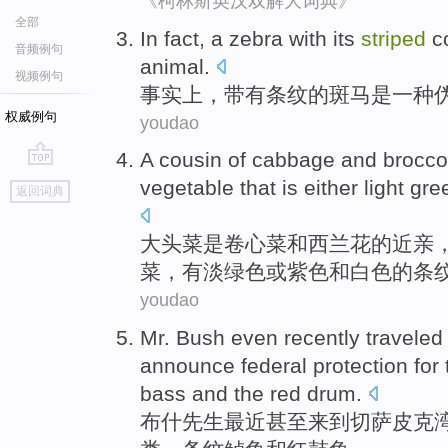
《柯林斯英汉双解大词典》
全部
In fact
,
a
zebra
with
its
striped
c
音频例句
animal
.
视频例句
事实上
，带有
条纹
的
斑马
是
一种
权威例句
youdao
A
cousin
of
cabbage
and
brocco
go
vegetable
that
is
either light gre
返回词典
top
大头菜是
卷心菜
和
西兰花
的
近亲
菜
，
有
淡绿色
或
紫色
和
白色
的
条
youdao
Mr. Bush
even
recently
traveled
announce
federal
protection
for
bass
and
the red
drum
.
布什
先生
最近
甚至
来到
切萨皮克