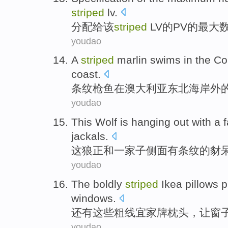
striped
lv
.
分配
给
该
striped
LV
的
PV
的
最大
youdao
A
striped
marlin swims
in
the
Co
coast
.
条纹
枪鱼
在
澳大利亚
东北
海岸
外
youdao
This
Wolf
is hanging out with a 
jackals
.
这
狼
正和一家子侧面有条纹
的
豺
youdao
The
boldly
striped
Ikea
pillows
p
windows
.
还有
这些
粗
线宜家
牌枕头
，让
窗
youdao