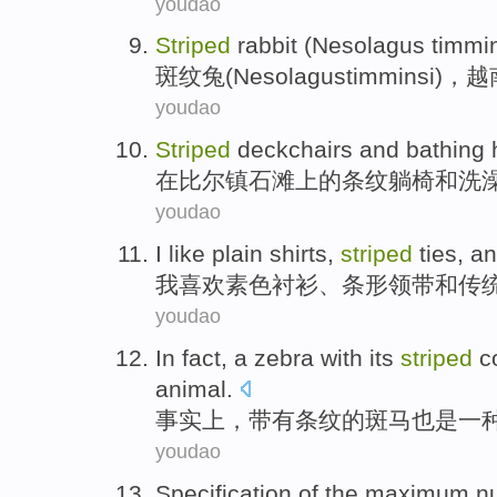
youdao
Striped
rabbit
(
Nesolagus
timmi
斑纹
兔
(
Nesolagus
timminsi
)，
越
youdao
Striped
deckchairs
and
bathing
在
比尔镇
石滩上的
条纹
躺椅
和
洗
youdao
I
like
plain
shirts
,
striped
ties
,
an
我
喜欢
素色
衬衫
、
条形
领带
和
传
youdao
In fact
,
a
zebra
with
its
striped
c
animal
.
事实上
，带有
条纹
的
斑马
也是
一
youdao
Specification
of
the
maximum
n