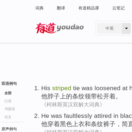
词典
翻译
有道精品课
云笔记
中英
有道 - 网易旗下搜索
双语例句
His
striped
tie
was loosened
at h
全部
他
脖子上的
条纹
领带
松开
着。
口语
《柯林斯英汉双解大词典》
书面语
He
was faultlessly attired
in
bla
论文
他
穿着
黑色
上衣
和
条纹
裤子
，简
原声例句