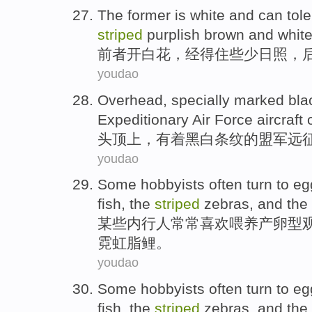
The former
is white and can tol
striped
purplish brown
and
whit
前者
开白花，经得住
些
少日照，
youdao
Overhead
, specially marked
bla
Expeditionary
Air Force
aircraft
头顶上
，有着
黑白
条纹
的
盟军
远
youdao
Some
hobbyists
often
turn
to eg
fish
, the
striped
zebras,
and
the
某些
内行人
常常
喜欢
喂养产卵型
霓虹脂鲤。
youdao
Some
hobbyists
often
turn
to eg
fish
, the
striped
zebras,
and
the