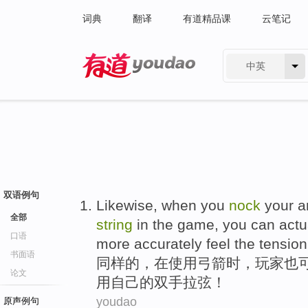
词典
翻译
有道精品课
云笔记
中英
有道 - 网易旗下搜索
双语例句
Likewise
,
when
you
nock
your
a
全部
string
in
the
game, you
can
actu
口语
more
accurately
feel
the tension
书面语
同样
的，
在
使用
弓箭
时，玩家也
论文
用自己
的
双手拉
弦
！
youdao
原声例句