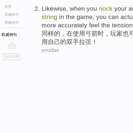
全部
Likewise
,
when
you
nock
your
a
音频例句
string
in
the
game, you
can
actu
视频例句
more
accurately
feel
the tension
同样
的，
在
使用
弓箭
时，玩家也
权威例句
用自己
的
双手拉
弦
！
youdao
go
返回词典
top