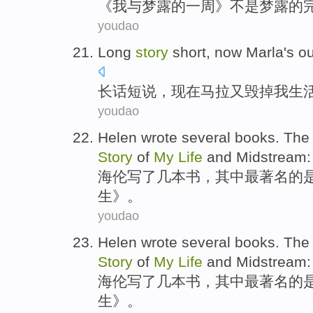
《
我
与
梦露
的
一周
》
不是
梦露
的
youdao
Long
story
short
,
now
Marla's ou
长话短说
，
现在
马拉
又
毁掉
我
生
youdao
Helen
wrote
several
books
.
The
Story
of
My
Life
and
Midstream
海伦
写了
几
本书
，其中
最
著名
的
生
》。
youdao
Helen
wrote
several
books
.
The
Story
of
My
Life
and
Midstream
海伦
写了
几
本书
，其中
最
著名
的
生
》。