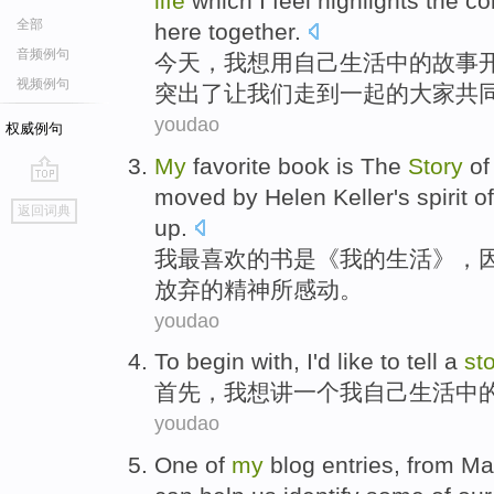
life
which I
feel
highlights
the
c
全部
here together
.
音频例句
今天
，
我
想
用
自己
生活
中的
故事
视频例句
突出
了
让
我们
走到一起的
大家共
youdao
权威例句
M
y
favorite book is The
Story
o
moved by Helen Keller's spirit o
go
返回词典
top
up.
我
最喜欢的书是《我的生活》，因
放弃的精神所感动。
youdao
T
o begin with, I'd like to tell a
st
首
先，我想讲一个我自己生活中
youdao
O
ne of
my
blog entries, from Ma