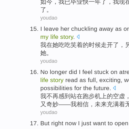
如今
，
我
已毕业
快
一
年
了，
我
现
了。
youdao
I
leave
her
chuckling
away
as
o
my
life
story
.
我
在
她
吃吃
笑着
的
时候
走开
了，
她。
youdao
No longer
did
I
feel
stuck on atr
life
story
read as full
,
exciting
,
w
possibilities for the
future
.
我
不再
感到
站
在
跑步机上
的
空虚
又奇妙
——我
相信
，未来充满着
youdao
But
right now
I
just want to
open