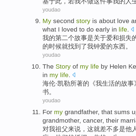
基于
此
，若
我
不
做
这件
事
我
的
人
youdao
My
second
story
is
about
love
a
what
I
loved to do
early
in
life
.
我
的
第二个
故事
是
关于
爱
和
损失
的时候就
找到了
我
钟爱
的
东西
。
youdao
The
Story
of
my
life
by
Helen
Ke
in
my
life
.
海伦
·
凯勒
所著
的
《
我
生活
的
故事
书
。
youdao
For
my
grandfather
,
that
sums
u
grandmother
,
cancer
,
their
marr
对
我
祖父
来说，
这
就
差不多是
他