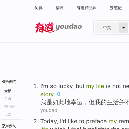
词典
翻译
有道精品课
云笔记
中英
有道 - 网易旗下搜索
双语例句
I
'm
so
lucky
,
but
my
life
is not
ne
全部
story
.
口语
我
是
如此
地幸运
，
但
我
的
生活
并
书面语
youdao
论文
Today
,
I
'd like to
preface
my
rem
原声例句