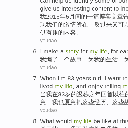
can help us identify some of our
give us interesting content to in
我
2016年5月间的一篇博客文
现我们的激情所在，反过来又可
供有趣的内容。
youdao
I
make
a
story
for
my
life
, for
ea
我
编
了一
个故事
，
为
我
的
生活
，
youdao
When
I
'm 83
years old
, I
want to
lived
my
life
, and enjoy
telling
m
当
我
在83
岁
的迟暮之年回首以往
意
，我也
愿意
把
这些
经历、这些
youdao
What
would
my
life
be like at
thi