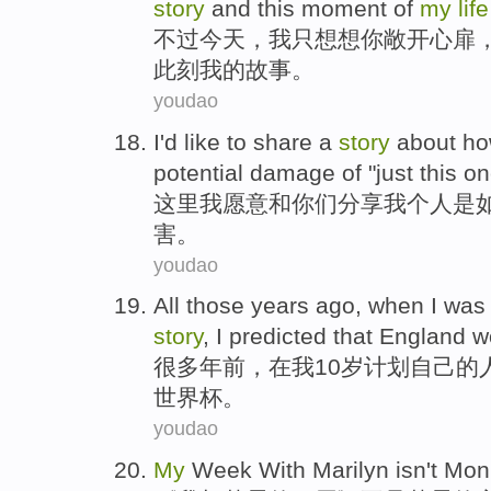
story
and
this
moment
of
my
life
不过
今天，
我
只想
想你
敞开
心扉
此刻
我
的
故事
。
youdao
I
'd like to
share
a
story
about h
potential
damage
of
"
just
this
on
这里
我
愿意
和
你们分享
我
个人
是
害
。
youdao
All those years
ago,
when
I
was
story
,
I
predicted
that England
w
很多
年前，
在
我
10
岁
计划
自己
的
世界杯。
youdao
My
Week
With
Marilyn
isn't
Mon