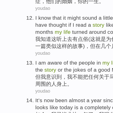
症
，
他们
的
婚姻
，
你
的
一生
。
youdao
I
know that
it
might sound
a little
have
thought if
I
read
a
story
lik
months
my
life
turned around
co
我
知道
这
听
上去
有点
俗
(
这
就是
为
一
篇
类似
这样的
故事
)，
但
在
几个
youdao
I
am
aware
of the
people
in
my
l
the
story
or
the
jokes
of
a good
但
我
意识到
，
我
不能
把
任何关于
周围
的
人
身上。
youdao
It’s
now
been
almost
a
year
sin
looks
like today
is
a
completely