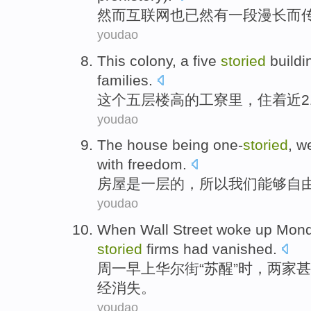
然而
互联网也
已然
有
一
段漫长
而
youdao
This
colony, a
five
storied
buildi
families
.
这个
五
层楼高的工
寮
里，住着
近
youdao
The
house being one-
storied
,
w
with
freedom
.
房屋
是一层的，所以
我们
能够
自
youdao
When
Wall Street
woke up
Mon
storied
firms
had
vanished
.
周一
早上
华尔街
“
苏醒
”
时
，
两家
甚
经
消失。
youdao