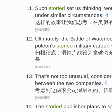
Such
storied
set
us
thinking
, wo
under
similar
circumstances
.
这样
的
故事
让
我们
思考
，
在
类似
youdao
Ultimately
, the Battle
of
Waterlo
poleon's
storied
military
career
.
归根结底
，
滑铁卢战役
为
拿破仑
号。
youdao
That
's not
too unusual,
consider
between
the
two
companies
.
考虑
到
这
两
家公司
深层次
的、
传
youdao
The
storied
publisher
plans
to
sp