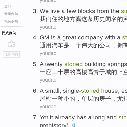
youdao
全部
We
live
a few
blocks
from
the
st
音频例句
我们
住
的地方离这条历史闻名的
视频例句
youdao
权威例句
GM
is
a
great
company
with a
s
通用汽车
是
一个
伟大的
公司
，
拥
go
youdao
返回词典
top
A twenty
storied
building
spring
一座二十层的
高楼
高耸于城
的上
youdao
A
small
,
single-
storied
house
,
es
屋棚
一种
小
的，
单层
的
房子
，
尤
youdao
Yet
it
already
has
a
long
and
sto
prehistory
).