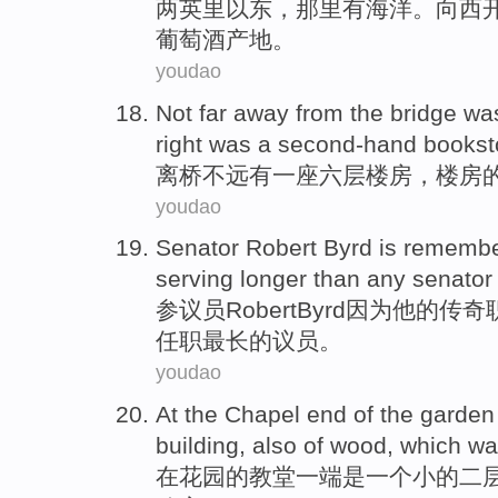
两
英里
以东
，那里有
海洋
。
向西
葡萄酒
产地。
youdao
Not
far
away from the
bridge
wa
right
was
a second-hand
bookst
离
桥
不远
有
一
座六层
楼房
，
楼房
youdao
Senator
Robert
Byrd
is
rememb
serving longer than any
senator
参议员
Robert
Byrd
因为
他
的
传奇
任职最长的
议员
。
youdao
At
the Chapel
end
of
the
garden
building
,
also
of
wood
, which w
在
花园
的
教堂
一端
是
一个
小
的
二