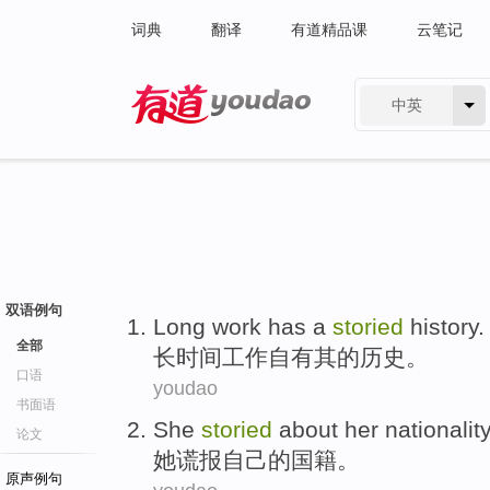
词典
翻译
有道精品课
云笔记
中英
有道 - 网易旗下搜索
双语例句
Long
work
has a
storied
history
.
全部
长时间
工作
自有
其的
历史
。
口语
youdao
书面语
She
storied
about
her
nationality
论文
她
谎报
自己
的
国籍
。
原声例句