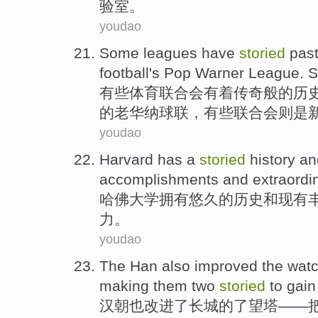
验室
。
youdao
Some
leagues
have
storied
pas
football's Pop
Warner
League
. 
有些
体育
联合会
有着
传奇
般的历
的
老华纳
球
联
，有些联合会则
是
youdao
Harvard
has
a
storied
history
an
accomplishments
and
extraordi
哈佛大学
拥有
悠久
的
历史
和
现有
力
。
youdao
The Han
also
improved
the wat
making
them
two
storied
to
gain
汉朝
也
改进
了
长城
的
了
望塔——