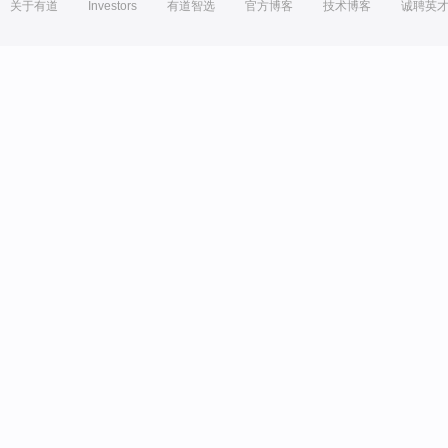
关于有道
Investors
有道智选
官方博客
技术博客
诚聘英