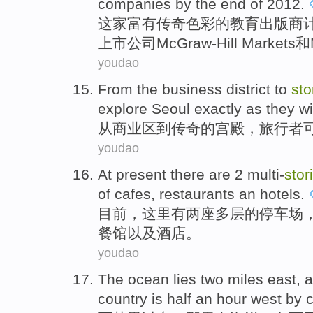
companies
by
the end of
2012.
这家
富有传奇色彩的教育
出版商
上市
公司
McGraw-Hill Markets和
youdao
From
the
business district
to
sto
explore
Seoul exactly as
they
w
从
商业区
到
传奇
的
宫殿
，
旅行者
youdao
At present
there
are
2
multi-
stor
of
cafes
,
restaurants
an
hotels
.
目前
，
这里
有
两
座多层
的
停车场
餐馆
以及酒店。
youdao
The
ocean
lies
two
miles
east
, 
country is
half an
hour
west
by
c