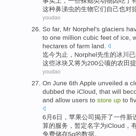
事实上
，
一些
裸鳃类动物因
吃
了
这种
鼻涕虫的
生物它们
自己也
对
youdao
So far
,
Mr
Norphel
's
glaciers
ha
to one million
cubic
feet
of
ice
,
w
hectares
of
farm land
.
迄今
为止，
Norphel
先生
的
冰川
已
这些
冰块
又
将为200
公顷
的农田
youdao
On
June 6th
Apple
unveiled
a
c
dubbed
the
iCloud
, that will b
and allow
users
to
store
up
to
fi
6
月6日，
苹果公司
揭开了
一
件新
算
的
服务
，暂定
名字为iCloud
，
免费
储存
5
g
的数据。