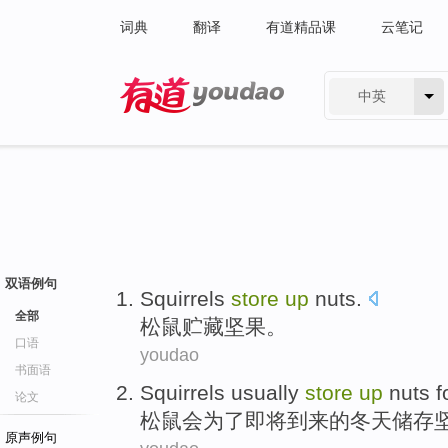
词典
翻译
有道精品课
云笔记
中英
有道 - 网易旗下搜索
双语例句
Squirrels
store
up
nuts
.
全部
松鼠
贮藏
坚果
。
口语
youdao
书面语
Squirrels usually
store
up
nuts
f
论文
松鼠
会
为了
即将
到来的冬天
储存
原声例句