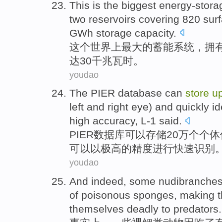
This
is
the
biggest
energy-stora
two
reservoirs
covering 820 sur
GWh
storage
capacity.
这个
世界上
最大
的
蓄能
系统
，
拥
达30千兆瓦时。
youdao
The
PIER
database
can
store
u
left
and
right eye
)
and
quickly
id
high
accuracy
, L-1 said.
PIER
数据库
可以
存储
20万个
个体
可以
以
极高
的
精度
进行
快速
识别
youdao
And indeed
,
some
nudibranche
of
poisonous
sponges
,
making
t
themselves
deadly
to
predators
.