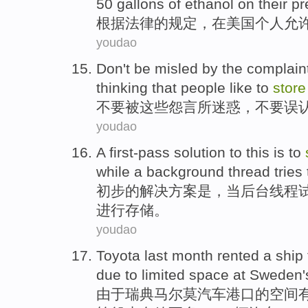
50
gallons
of
ethanol
on
their
pr
根据
法律
的规定，
在
美国
个人
允
youdao
Don
't
be misled
by the
complain
thinking that
people
like to
stor
不要
被
这些
怨言
所迷惑，不要
误
youdao
A first-pass
solution
to this
is
to
while
a
background
thread
tries 
初步
的
解决方案
是
，
当
后台
线程
进行
存储
。
youdao
Toyota
last month
rented
a
ship
due to
limited
space
at
Sweden
由于
瑞典
马尔
莫
汽车
港口
的
空间