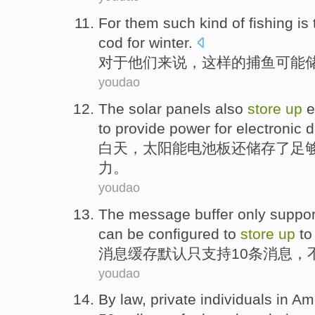
For
them
such kind
of
fishing
is
cod
for
winter
.
对于
他们
来说，
这样
的
捕鱼
可能
youdao
The
solar
panels
also
store
up
e
to
provide
power
for
electronic
d
白天
，
太阳能
电池板
还
储存
了
足
力
。
youdao
The
message
buffer
only
suppor
can be
configured
to
store
up
t
消息
缓存
默认
只
支持
10
条
消息
，
youdao
By
law
,
private individuals
in
Am