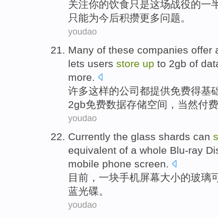
关注
你
的
饮食
只是
这场
战役的
一
只能
为今后积攒
更多
问题
。
youdao
Many
of
these
companies
offer
lets
users
store
up
to
2
gb
of
dat
more
.
许多
这样
的
公司
都
提供
免费
得
基
2
gb
免费
数据
存储
空间，当然
付
youdao
Currently the
glass shards
can
s
equivalent
of a
whole Blu-ray Di
mobile phone
screen
.
目前
，
一
块
手机
屏幕
大小
的
玻璃
蓝
光碟
。
youdao