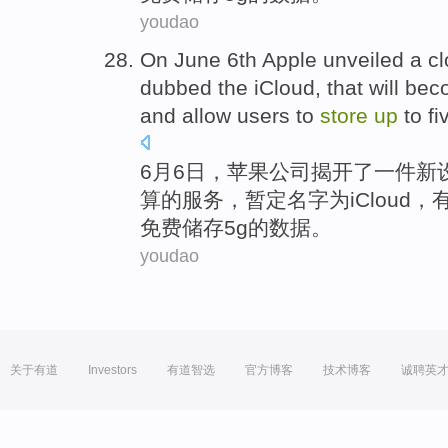
youdao
On
June 6th
Apple
unveiled
a
c
dubbed
the
iCloud
, that will b
and allow
users
to
store
up
to
fi
6
月6日，
苹果公司
揭开了
一
件新
算
的
服务
，暂定
名字为iCloud
，
免费
储存
5
g
的数据。
youdao
关于有道
Investors
有道智选
官方博客
技术博客
诚聘英