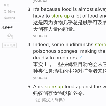
youdao
全部
It
's because
food
is
almost
alwa
音频例句
have to
store
up
a lot
of
food
en
视频例句
这
是因为
食物
几乎
总是
触手
可及
权威例句
天
储存
大量
的
能量
。
youdao
go
Indeed
,
some
nudibranchs
stor
返回词典
top
poisonous sponges,
making
the
deadly
to
predators
.
事实上
，
一些
裸
鳃
亚目动物会
从
种
类似鼻涕虫的
生物
对
捕食者
来
youdao
Ants
store
up
food
against
the w
蚂蚁
储存
食物
以防
冬令
。
《新英汉大辞典》