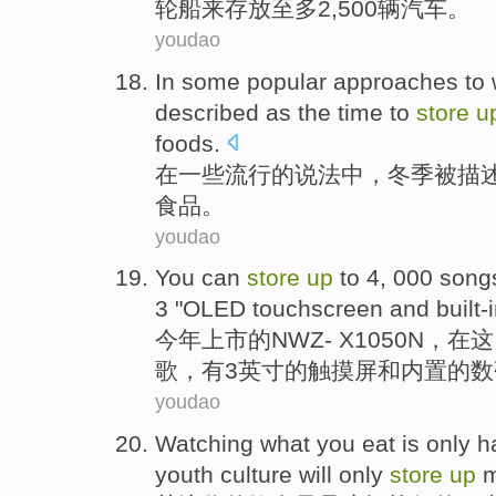
轮船
来
存放
至多
2,500
辆
汽车。
youdao
In
some
popular
approaches
to
described
as
the
time
to
store
u
foods
.
在
一些
流行
的
说法中
，
冬季
被
描
食品
。
youdao
You can
store
up
to
4
, 000
song
3
"
OLED touchscreen
and
built-
今年上市的NWZ
- X1050N
，
在
这
歌
，
有
3
英寸的
触摸屏
和
内置的
数
youdao
Watching what
you
eat
is
only
h
youth
culture
will
only
store
up