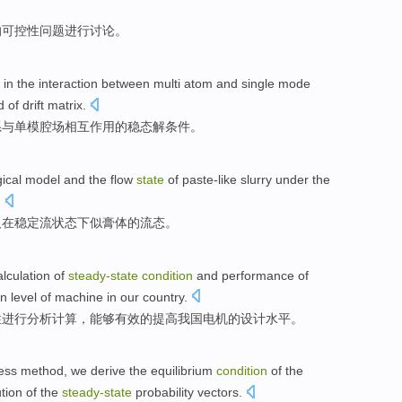
的
可控性问题
进行
讨论。
in the
interaction between
multi
atom
and
single mode
d
of
drift
matrix
.
系
与
单模
腔
场
相互
作用
的
稳态
解
条件
。
ical
model
and
the
flow
state
of
paste-like
slurry
under the
.
及在
稳定流
状态
下
似膏体
的
流态。
alculation
of
steady-
state
condition
and
performance
of
gn
level
of machine
in our country
.
性
进行分析
计算
，能够有效的
提高
我国
电机
的
设计
水平
。
ess
method
, we derive the
equilibrium
condition
of
the
ution
of
the
steady-
state
probability
vectors
.