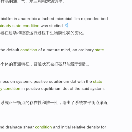
湿
样品
的
油
、
气
、水
三相
相对
渗透率
。
e
biofilm
in
anaerobic
attached
microbial
film
expanded
bed
steady
state
condition
was
studied
.
应器
在
起动
和
稳态
运行过程中生物
膜
性状
的
变化
。
the default
condition
of a
mature
mind, an
ordinary
state
熟
个体的普遍特征，
普通
状态
被
打破
只能
源于混乱。
eness
on
systemic
positive
equilibrium
dot with the
state
dy
condition
in
positive
equilibrium
dot of the said
system
.
制系统
正
平衡点
的
存在性
和
惟一性
，
给出
了系统
在
平衡点
渐近
nd
drainage
shear
condition
and
initial
relative
density
for