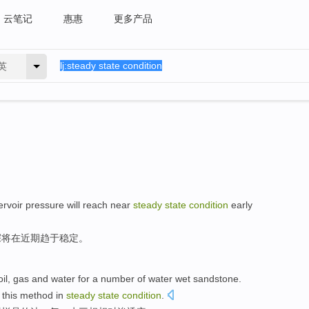
云笔记
惠惠
更多产品
英
ervoir
pressure
will
reach
near
steady
state
condition
early
深
将
在近期
趋于稳定
。
oil
,
gas
and
water
for
a number of water
wet
sandstone.
 this
method
in
steady
state
condition
.