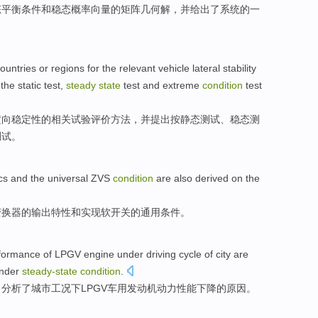
态
平衡
条件
和
稳态概率向量
的
矩阵
几何
解
，并给出了系统
的
一
ountries
or
regions
for the
relevant
vehicle
lateral
stability
the static
test
,
steady
state
test
and
extreme
condition
test
横向
稳定性
的
相关
试验
评价方法
，
并
提出
按
静态
测试
、
稳态
测
测试。
cs
and
the
universal
ZVS
condition
are also
derived
on
the
变换器
的
输出
特性
和
实现软开关的
通用
条件
。
formance
of
LPGV
engine
under
driving
cycle
of
city
are
nder
steady-
state
condition
.
，
分析
了
城市
工况下
LPGV
车用发动机
动力
性能
下降
的
原因
。