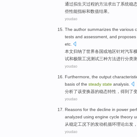
通过
拟生灭
过程
的
方法
求出
了
系统
稳
些性能指标和数值结果。
youdao
The author
summarizes
the various
c
tests
and
assessment
,
and
proposes
etc.
本文
归纳了
世界
各国
或
地区
针对
汽车
试
和
极限
工况测试三种方法进行分类
youdao
Furthermore,
the
output
characteristi
basis
of
the
steady
state
analysis
.
分析
了
该
变换器
的
稳态
特性
，
得到
了
youdao
Reasons for
the
decline in
power
per
analyzed
using engine cycle
theory
u
从稳定
工况
下
的
发动机
循环
理论
出发
youdao