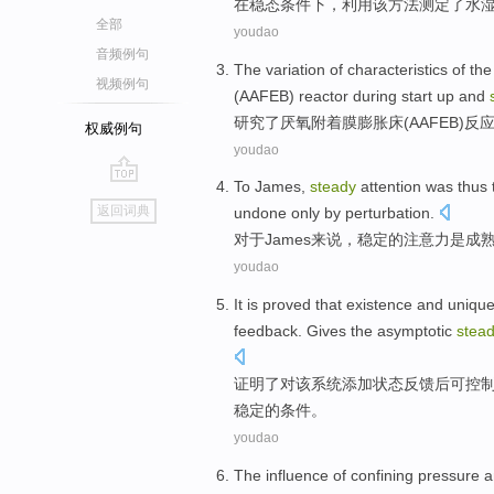
在
稳态
条件
下，利用该
方法
测定
了
水
全部
youdao
音频例句
The
variation
of
characteristics of th
视频例句
(
AAFEB
)
reactor
during
start
up
and
研究
了
厌氧
附着
膜
膨胀
床
(
AAFEB
)
反
权威例句
youdao
To
James
,
steady
attention
was
thus 
go
返回词典
undone
only
by
perturbation
.
top
对于
James来说
，
稳定
的
注意力
是
成
youdao
It is
proved
that
existence
and
uniqu
feedback
.
Gives
the
asymptotic
stea
证明了
对
该
系统
添加
状态
反馈
后可控
稳定
的
条件
。
youdao
The
influence
of
confining
pressure
a