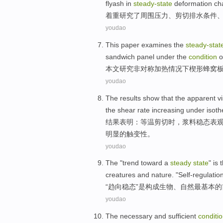
flyash
in
steady-
state
deformation
cha
着重
研究
了周围
压力
、
剪切
排水
条件
youdao
This paper
examines the
steady-
stat
sandwich
panel
under
the
condition
o
本文
研究
非
对称
加热
情况
下
楔形
蜂窝
youdao
The results
show that
the
apparent
v
the
shear
rate
increasing
under isoth
结果
表明
：
等温
剪切时，
浆料
稳态
表
明显的触变性。
youdao
The "
trend toward
a
steady
state
"
is
creatures
and
nature
. "
Self-regulatio
“
趋向
稳态
”
是
构成
生物
、
自然
最
基本
的
youdao
The necessary and sufficient
conditi