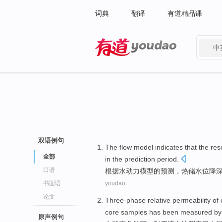
词典
翻译
有道精品课
中
有道 - 网易旗下搜索
双语例句
The
flow
model
indicates that
the res
全部
in
the
prediction
period.
口语
根据水
动力
模型
的
预测，
热
储水位降
书面语
youdao
论文
Three-phase
relative
permeability
of
core
samples
has been
measured
by
原声例句