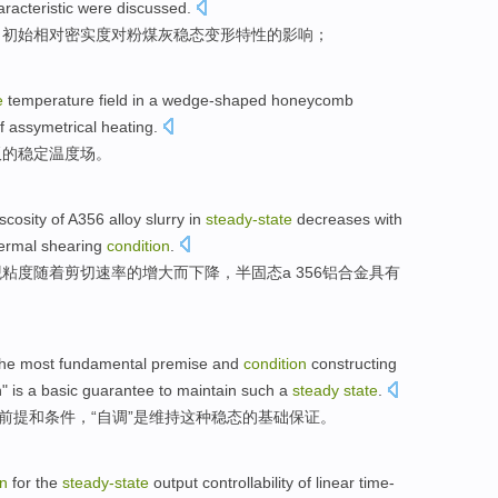
racteristic
were
discussed
.
、
初始
相对
密实度
对
粉煤灰
稳态
变形
特性
的
影响
；
e
temperature
field
in a
wedge-shaped
honeycomb
f
assymetrical
heating
.
板
的
稳定
温度
场
。
iscosity
of
A356
alloy
slurry in
steady-
state
decreases
with
ermal
shearing
condition
.
观
粘度
随着
剪切
速率
的
增大而下降
，半固态a 356
铝合金
具有
the most
fundamental
premise
and
condition
constructing
n
" is a
basic
guarantee to
maintain
such a
steady
state
.
前提
和
条件
，“
自调
”是
维持
这种
稳态的
基础
保证
。
on
for the
steady-
state
output
controllability
of
linear
time-