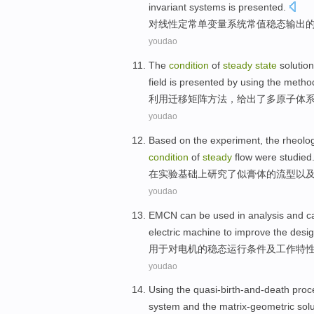
invariant
systems
is presented
.
对
线性
定常单变量
系统
常值稳态
输出
youdao
The
condition
of
steady
state
solution
field
is
presented
by using
the
metho
利用
迁移
矩阵
方法
，
给出了
多
原子
体
youdao
Based
on
the
experiment
,
the
rheolog
condition
of
steady
flow were
studied
在
实验
基础
上
研究
了似
膏
体
的
流
型
以
youdao
EMCN can be
used
in
analysis
and
c
electric
machine to
improve
the
desi
用于
对
电机
的
稳态运行
条件
及
工作
特
youdao
Using the
quasi-birth-and-death
proc
system
and
the matrix-geometric
sol