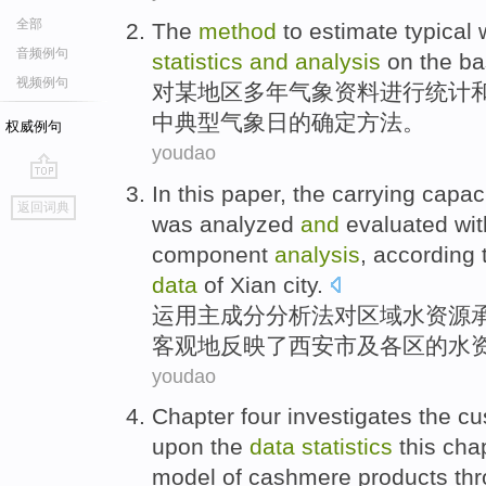
全部
The
method
to
estimate
typical
音频例句
statistics
and
analysis
on the ba
视频例句
对
某地区多年
气象
资料
进行
统计
中
典型
气象
日
的
确定
方法
。
权威例句
youdao
In this paper, the
carrying capac
go
返回词典
top
was analyzed
and
evaluated
wit
component
analysis
, according
data
of Xian city.
运用
主
成分
分析法
对
区域
水资源
客观地反映了西安市
及
各区
的
水
youdao
Chapter
four
investigates
the
cu
upon the
data
statistics
this
cha
model
of
cashmere
products
thr