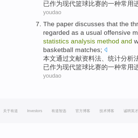
已
作为
现代
篮球
比赛
的
一种
常用
youdao
The paper
discusses that the t
regarded
as
a
usual
offensive
m
statistics
analysis
method
and
w
basketball
matches
;
本文
通过
文献
资料
法
、
统计
分析
已
作为
现代
篮球
比赛
的
一种
常用
youdao
关于有道
Investors
有道智选
官方博客
技术博客
诚聘英