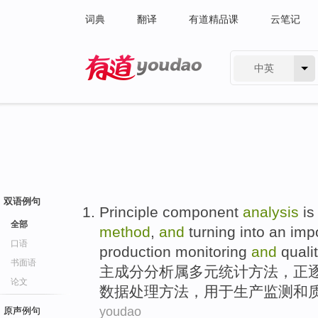
词典
翻译
有道精品课
云笔记
中英
有道 - 网易旗下搜索
双语例句
Principle
component
analysis
i
全部
method
,
and
turning into
an
imp
口语
production
monitoring
and
quali
书面语
主
成分
分析
属
多元
统计
方法
，正
论文
数据
处理
方法
，
用于
生产
监测
和
youdao
原声例句