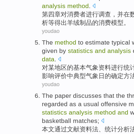
analysis
method
.
第四章
对
消费者
进行
调查
，并在
析等
得出羊绒
制品
的
消费
模型
。
youdao
The
method
to
estimate
typical
given
by
statistics
and
analysis
data
.
对某
地区
的
基本
气象
资料
进行
统
影响
评价
中
典型
气象
日
的确定
方
youdao
The paper
discusses that the t
regarded
as
a
usual
offensive
m
statistics
analysis
method
and
w
basketball
matches
;
本文
通过
文献
资料
法
、
统计
分析