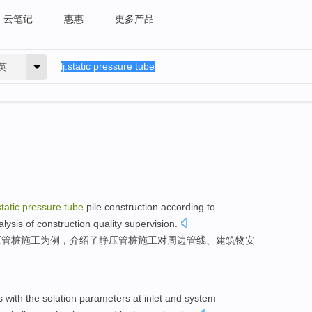
云笔记
惠惠
更多产品
英
static
pressure
tube
pile
construction
according
to
alysis
of
construction quality supervision.
压
管桩
施工
为
例，介绍了静压管桩施工对周边管线、建筑物安
s
with
the
solution
parameters
at inlet
and
system