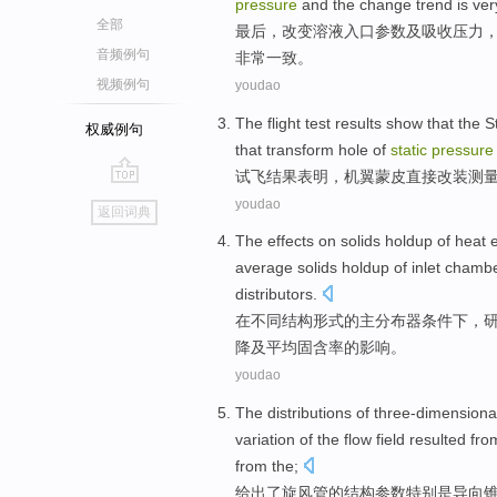
pressure
and the
change
trend
is ver
全部
最后
，
改变
溶液
入口
参数
及
吸收
压力
音频例句
非常
一致。
视频例句
youdao
The flight test
results
show that
the
S
权威例句
that transform
hole
of
static
pressure
试飞
结果
表明
，
机翼
蒙皮直接改装
测
go
youdao
返回词典
top
The
effects on
solids
holdup
of
heat 
average
solids
holdup
of
inlet chamb
distributors.
在
不同
结构形式的主分布器条件下，
降
及
平均
固含率
的
影响
。
youdao
The distributions of three-dimension
variation
of
the flow
field
resulted fro
from the;
给出
了
旋风
管
的
结构
参数
特别是
导向