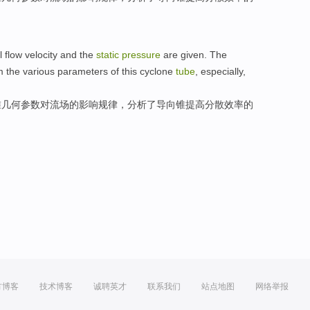
al
flow
velocity and the
static
pressure
are given
.
The
m
the various
parameters
of this
cyclone
tube
,
especially
,
锥几何参数
对流
场
的
影响规律，分析了导向锥提高
分散
效率的
方博客
技术博客
诚聘英才
联系我们
站点地图
网络举报