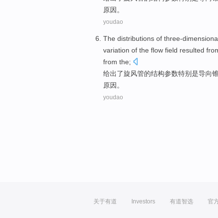
原因。
youdao
The distributions of three-dimension
variation
of
the flow
field
resulted fro
from the;
给出
了
旋风
管
的
结构
参数
特别是
导向
原因。
youdao
关于有道
Investors
有道智选
官