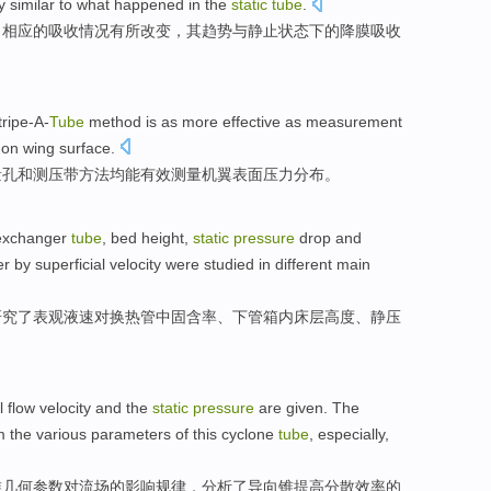
y
similar to what happened
in the
static
tube
.
，相应
的
吸收情况有所
改变
，其
趋势
与
静止状态
下
的降
膜
吸收
tripe-A-
Tube
method
is as more
effective
as
measurement
on
wing
surface
.
量
孔
和测
压
带
方法
均
能有效
测量
机翼
表面
压力分布。
exchanger
tube
,
bed
height
,
static
pressure
drop
and
er
by
superficial
velocity
were
studied
in
different
main
研究了
表观
液
速
对换
热管
中
固
含
率、下管
箱内
床层
高度
、
静压
al
flow
velocity and the
static
pressure
are given
.
The
m
the various
parameters
of this
cyclone
tube
,
especially
,
锥几何参数
对流
场
的
影响规律，分析了导向锥提高
分散
效率的