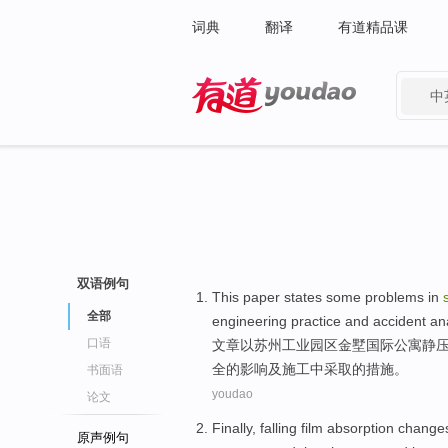
词典
翻译
有道精品课
中
有道 - 网易旗下搜索
双语例句
This paper
states some problems
in
全部
engineering practice and accident an
口语
文章
以
苏州工业园区金墅国际公寓
静
全
的
影响及施工中采取的措施。
书面语
youdao
论文
Finally
,
falling
film
absorption
change
原声例句