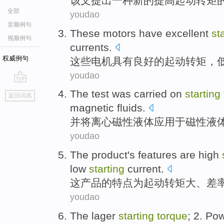
该文
提出
一种
新的
提高
起
动转矩
全部
youdao
音频例句
These
motors
have
excellent
st
视频例句
currents
.
权威例句
这些
电机
具有
良好的
起
动转矩，
youdao
go
The test
was carried
on
starting
返回词典
top
magnetic
fluids
.
并
将
离心
磁性
液体应用于磁性液
youdao
The
product
's
features
are
high
low
starting
current
.
这
产品
的
特点
为
起
动转矩大
、
差
youdao
The lager
starting
torque
; 2. Po