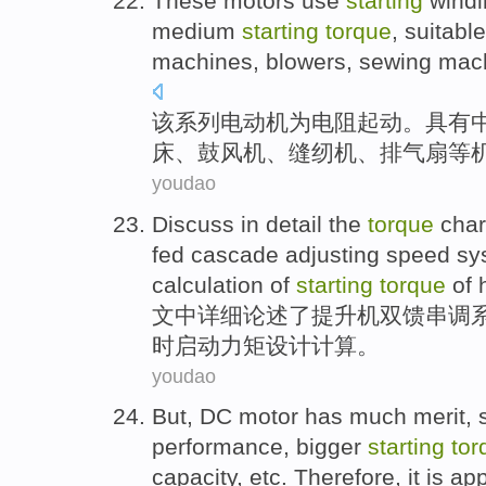
These
motors
use
starting
windi
medium
starting
torque
,
suitable
machines
,
blowers
,
sewing mac
该
系列电动机
为
电阻
起动
。
具有
床
、
鼓风机
、
缝纫机
、排气
扇
等
youdao
Discuss in
detail
the
torque
char
fed
cascade
adjusting
speed
sy
calculation
of
starting
torque
of
h
文中
详细
论述了
提升
机双
馈
串
调
时
启动
力矩
设计
计算
。
youdao
But
,
DC motor
has
much
merit
, 
performance
,
bigger
starting
tor
capacity
,
etc
.
Therefore
, it is
app