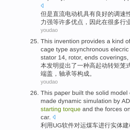
但是
直流电
动机
具有
良好的
调速
力强
等
许多
优点
，
因此
在
很多
行
youdao
This invention
provides
a
kind o
cage
type
asynchronous
elecri
stator
14
,
rotor
,
ends coverings
本
发明
提出了
一
种
高
起动转
矩
笼
端盖
，
轴承
等构成。
youdao
This paper built the
solid
model
made
dynamic
simulation
by A
starting
torque
and
the
forces
o
car.
利用
UG
软件
对运煤车进行
实体
建