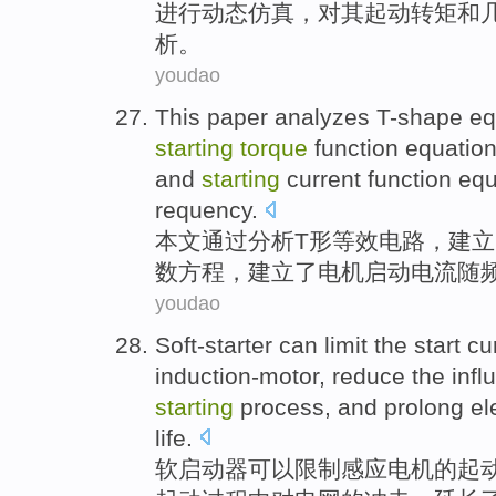
进行
动态
仿真
，对其
起动转
矩
和
析。
youdao
This paper
analyzes
T-shape
eq
starting
torque
function
equatio
and
starting
current
function equa
requency
.
本文
通过分析
T形
等效
电路
，
建立
数
方程
，建立了电机启动
电流
随
youdao
Soft-starter
can
limit
the start
cu
induction-motor,
reduce
the
infl
starting
process
, and
prolong
el
life.
软
启动器
可以
限制
感应电机
的
起