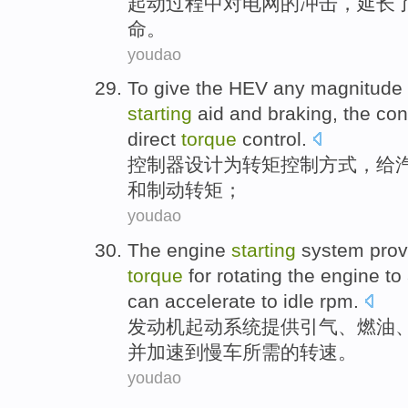
起动
过程
中
对
电网
的冲击，
延长
命。
youdao
To give
the HEV
any magnitude
starting
aid
and
braking
, the
con
direct
torque
control.
控制器
设计为转
矩
控制方式，
给
和
制动
转矩；
youdao
The
engine
starting
system
prov
torque
for
rotating
the engine to
can accelerate
to
idle rpm.
发动机
起动
系统
提供
引气
、
燃油
并
加速
到
慢车
所需的转速。
youdao