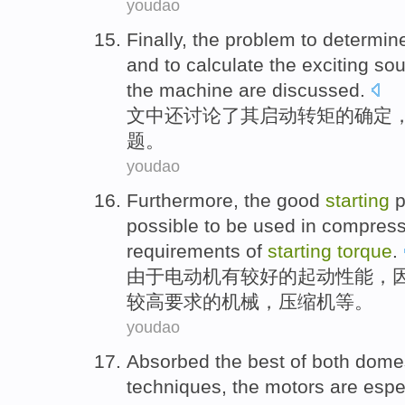
youdao
Finally
, the
problem
to
determin
and to
calculate
the exciting
sou
the machine
are
discussed
.
文中
还
讨论
了
其
启动
转矩
的
确定
题
。
youdao
Furthermore
, the
good
starting
p
possible to
be used
in
compress
requirements
of
starting
torque
.
由于电动机
有
较好的
起动
性能
，
较高
要求
的
机械，
压缩机
等
。
youdao
Absorbed
the
best
of
both dome
techniques
, the
motors
are
espe