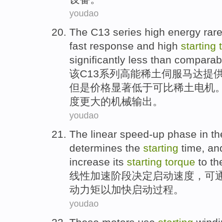
youdao
The
C13
series
high energy
rar
fast
response
and
high
starting
significantly
less than
comparab
该
C13
系列
高能
稀土
伺服
马达
提
但是
价格
显著
低于
可比
稀土电机
度更大的机械输出。
youdao
The linear
speed-up
phase
in t
determines
the
starting
time
, a
increase its
starting
torque
to t
线性
加速
阶段
决定
启动
速度
，
可
动
力矩
以
加快
启动
过程
。
youdao