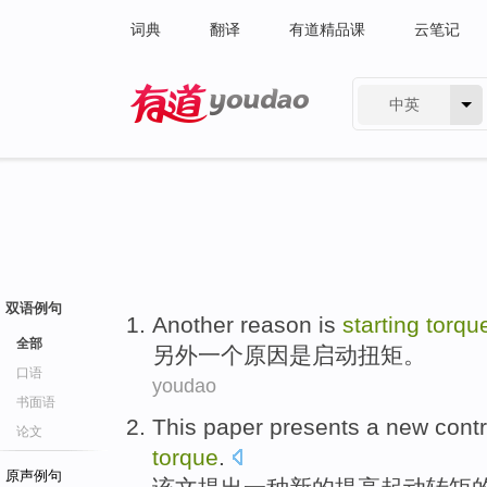
词典
翻译
有道精品课
云笔记
中英
有道 - 网易旗下搜索
双语例句
Another
reason
is
starting
torqu
全部
另外一个
原因
是
启动
扭矩
。
口语
youdao
书面语
This paper
presents
a
new
contr
论文
torque
.
原声例句