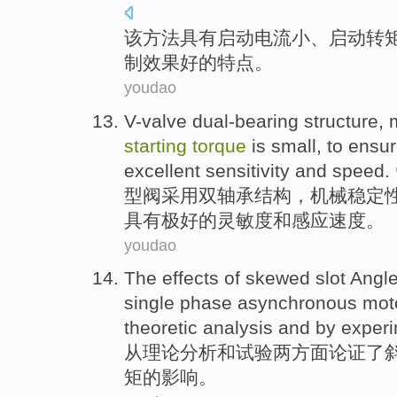
该
方法
具有
启动
电流
小
、启动转
制
效果
好的
特点。
youdao
V-valve dual-bearing
structure
,
starting
torque
is
small
,
to ensu
excellent
sensitivity
and
speed
.
型阀采用双轴承
结构
，
机械
稳定
具有
极好的
灵敏度
和
感应
速度
。
youdao
The
effects
of
skewed
slot
Angl
single phase
asynchronous
mot
theoretic
analysis
and
by
exper
从理论
分析
和
试验
两方面论证了
矩
的
影响
。