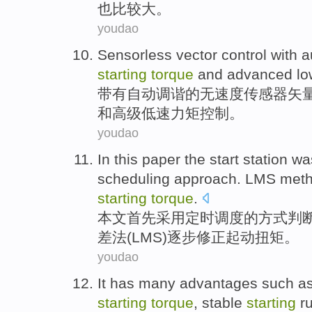
也
比较大。
youdao
Sensorless
vector
control
with a
starting
torque
and
advanced
lo
带有
自动调谐的
无速度传感器
矢
和
高级
低速
力矩控制。
youdao
In this paper
the start
station w
scheduling
approach
.
LMS
met
starting
torque
.
本文
首先
采用
定时
调度
的
方式
判
差
法
(LMS)
逐步
修正起动扭矩。
youdao
It
has many advantages such
a
starting
torque
,
stable
starting
r