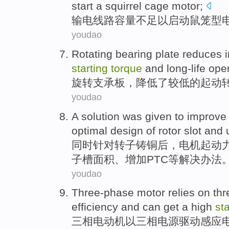
start
a
squirrel
cage
motor
;
输电
线路
容量
不足以
启动
鼠笼
型
youdao
Rotating
bearing
plate
reduces
starting
torque
and
long-life
oper
旋转
支承
板
，
降低了
较低
的
起
动
youdao
A
solution
was given to
improve
optimal design
of
rotor
slot
and
同时针对
转子
铸铜后，电机
起动
子
槽
面积、
增加
PTC
等
解决办法
youdao
Three-phase
motor
relies on th
efficiency
and
can
get a high
sta
三相
电动机
以三相
电源
驱动感应