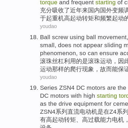
torque
and
frequent
starting
of
c
充分吸收
了
近年来
国内
国外
变频
于起重机
高
起
动转矩
和
频繁
起动
youdao
Ball
screw
using
ball
movement
small
,
does not
appear
sliding
m
phenomenon
,
so
can
ensure
ac
滚珠
丝杠
利用
的
是
滚珠
运动
，
因
运动那样的
爬行
现象
，
故而
能
保
youdao
Series
ZSN4
DC
motors
are
the
DC motors
with
high
starting
tor
as the
drive
equipment
for
ceme
ZSN4
系列
直流电
动机
是
在
Z4
系
有
高
起
动转矩、高
过载
能力
电机
设备
。