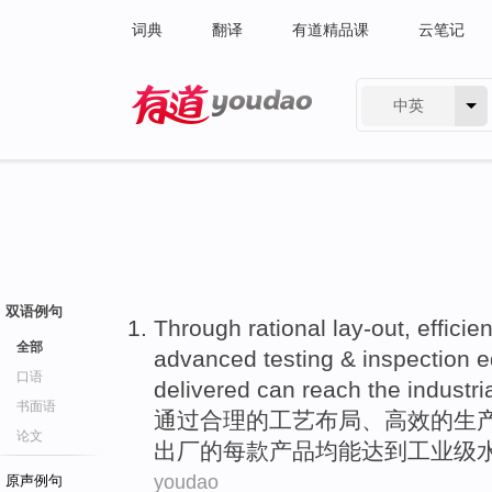
词典
翻译
有道精品课
云笔记
中英
有道 - 网易旗下搜索
双语例句
Through
rational
lay-out
,
efficien
全部
advanced
testing
& inspection
e
口语
delivered
can
reach
the industri
书面语
通过
合理
的工艺
布局
、
高效
的
生
论文
出厂的
每
款
产品均
能
达到
工业级
youdao
原声例句