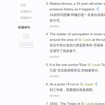
Malena
Amusa
,
a
24-year-old
writer
全部
preserve
history
as it happens
.
音频例句
24岁的玛莲娜·阿
穆沙
是
一
名
来自
圣路
视频例句
的方式。
youdao
权威例句
The
master
of
syncopation
in
music
around
the
area
of
St.
Louis
at the tu
go
返回词典
音乐
中
切分音
的
大师
是
斯考特·
乔普林
top
近
谱写
了
很多曲子。
youdao
It
is
the
solo
portion
"
East
St.
Louis
To
它
是
“
东
圣路易斯
再见”的
独奏
部分
。
youdao
As
a junior
I
'll
run
to
St.
Louis
.
到
三
年级，
我
要
跑
到
圣路易斯。
youdao
1816 - The
Treaty
of
St.
Louis
is pro