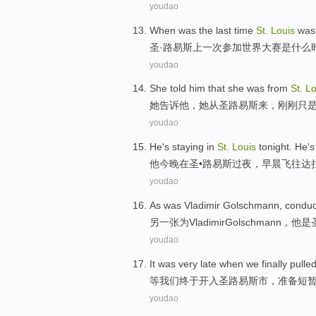
youdao
When
was the last time
St.
Louis
was
圣
·
路易斯
上一次
参加
世界
大赛
是
什么
youdao
She
told
him
that she was
from
St.
Lo
她
告诉
他
，她
从
圣路易斯
来，
刚刚
只
youdao
He
's staying
in
St.
Louis
tonight
.
He'
他
今晚
在
圣
•
路易斯
过夜，
早晨
飞往
达
youdao
As
was
Vladimir
Golschmann
,
conduc
另一张为
Vladimir
Golschmann
，他
是
youdao
It
was
very
late
when
we
finally
pulle
等
我们
终于
开
入
圣路易斯市
，准备
短
youdao