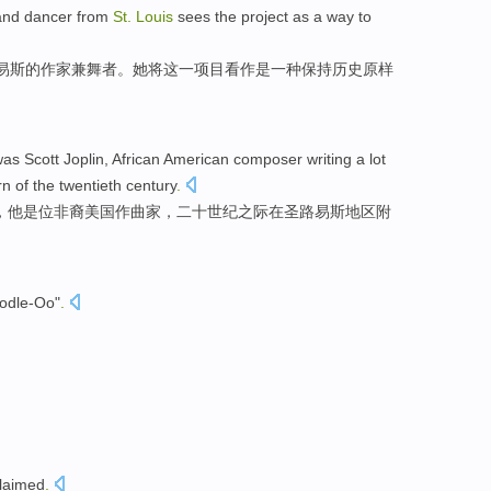
and
dancer
from
St.
Louis
sees
the
project
as a
way
to
易斯
的
作家
兼
舞者
。她将
这
一
项目
看作是一
种
保持
历史
原样
was
Scott Joplin
,
African
American
composer
writing
a lot
rn of the
twentieth
century
.
，他是位
非裔
美国
作曲家
，
二十
世纪之际
在圣路易斯
地区
附
odle-Oo
"
.
claimed
.