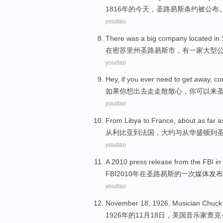
1816年
的
今天，
圣路易斯
条约
被
公布
youdao
There was
a big
company
located
in
在
密苏里州圣路易斯市，
有
一家
大型
youdao
Hey,
if
you
ever
need to
get
away
,
co
如果
你
想
出去走走散
散心，你可以
来
youdao
From
Libya
to
France
,
about
as
far
a
从
利比亚
到
法国
，
大约
与
从
华盛顿
到
youdao
A
2010
press
release
from
the
FBI
in
FBI2010年
在
圣路易斯
的
一
次
媒体
发布
youdao
November
18
, 1926,
Musician
Chuck
1926年的
11月
18
日，美国
音乐家
查克