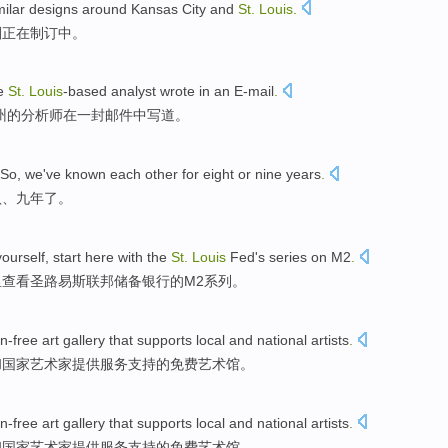
milar
designs around
Kansas
City
and
St.
Louis
.
划
正在
制订中。
e
St.
Louis
-based
analyst
wrote
in
an E-mail
.
州的
分析师
在
一封
邮件
中写道
。
So
,
we
've
known
each other
for eight
or
nine
years
.
八
、
九
年了。
ourself, start
here
with the
St.
Louis
Fed
's
series
on
M2
.
里
查看圣路易斯
联邦
储备银行的M2系列。
-free art gallery that
supports
local
and
national
artists
.
和
国家
艺术家
提供服务
支持
的免费
艺术馆
。
-free art gallery that
supports
local
and
national
artists
.
和
国家
艺术家
提供服务
支持
的免费
艺术馆
。