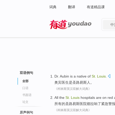
词典
翻译
有道精品课
中
有道 - 网易旗下搜索
双语例句
Dr
.
Aubin
is
a
native
of
St.
Louis
.
全部
奥宾
医生
是
圣路易斯人
。
口语
《柯林斯英汉双解大词典》
书面语
All
the
St.
Louis
hospitals
are
on
red
论文
所有
的
圣路易斯
医院
都
拉响了
紧急警
《柯林斯英汉双解大词典》
原声例句