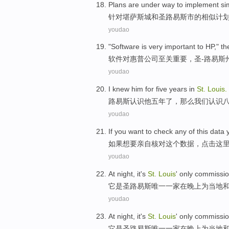
Plans
are
under way to implement
si
针对堪萨斯
城
和
圣路易斯市
的相似
计
youdao
"
Software
is very
important
to
HP
,"
th
软件
对
惠普
公司
至关
重要
，
圣
-路易斯
youdao
I
knew
him
for
five
years
in
St.
Louis
.
路易斯
认识
他
五
年
了，
那么
我们
认识
youdao
If
you want
to
check any
of
this
data
y
如果
想
要亲自
核对
这个
数据
，
点击这
youdao
At
night
,
it
's
St.
Louis
' only
commission
它
是
圣路易斯
唯一
一家
在
晚上
为
当地
youdao
At
night
,
it
's
St.
Louis
' only
commission
它
是
圣路易斯
唯一
一家
在
晚上
为
当地