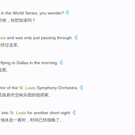
in
the
World
Series
,
you
wonder
?
时候
，
你
想知道吗？
uis
and was
only just
passing through
.
是
经过
这里。
s
flying to
Dallas
in the morning
.
拉斯
。
tor
of the
St.
Louis
Symphony
Orchestra
.
圣
路易市
交响
乐团
的
指挥家
。
d
into
St.
Louis
for another
short
night
.
暂地
休息
一夜
时
，时间
已经
很
晚了
。