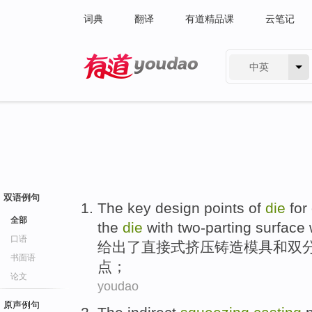
词典
翻译
有道精品课
云笔记
中英
有道 - 网易旗下搜索
双语例句
The
key
design
points of
die
for
全部
the
die
with two-parting
surface
口语
给出了
直接
式
挤压
铸造
模具
和
双
书面语
点
；
论文
youdao
原声例句