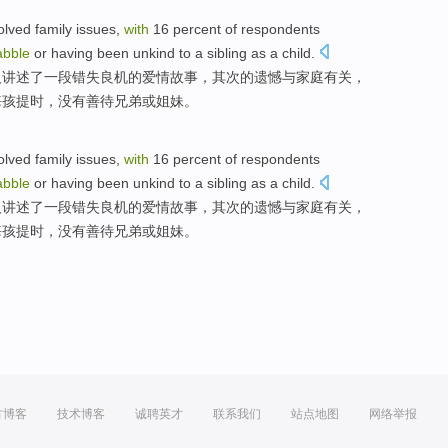
olved
family
issues,
with
16 percent
of
respondents
abble
or
having
been
unkind to
a sibling
as a child.
人
讲述
了一
段错失良机的爱情故事，
其次
的
遗憾
与
家庭
有关，
悔孩提时，没有
善待
兄弟
或
姐妹。
olved
family
issues,
with
16 percent
of
respondents
abble
or
having
been
unkind to
a sibling
as a child.
人
讲述
了一
段错失良机的爱情故事，
其次
的
遗憾
与
家庭
有关，
悔孩提时，没有
善待
兄弟
或
姐妹。
方博客
技术博客
诚聘英才
联系我们
站点地图
网络举报