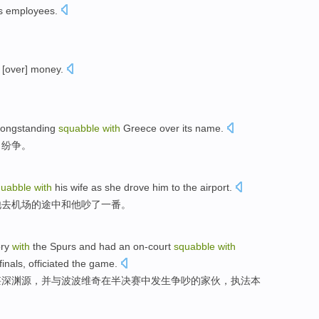
s employees
.
[over]
money
.
longstanding
squabble
with
Greece
over its name.
名纷争。
quabble
with
his
wife
as she
drove
him
to
the airport
.
他
去机场的途中和他吵了
一番
。
ory
with
the
Spurs
and had an on-court
squabble
with
inals
,
officiated the
game
.
甚深渊源，并与
波波维奇
在
半决赛
中发生
争吵
的
家伙，
执法
本