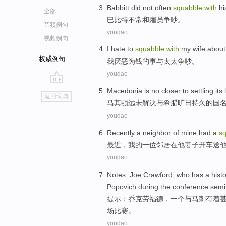
Babbitt
did not
often
squabble
with
hi
全部
巴比特
不
常
和
雇员
争吵
。
音频例句
youdao
视频例句
I
hate
to
squabble
with
my wife
about
权威例句
我
厌恶
为
钱的
事
与
太太
争吵。
youdao
go
Macedonia
is
no
closer to settling
its
返回词典
top
马其顿
远
未
解决
与
希腊
旷日持久的
国
youdao
Recently
a
neighbor
of mine
had a
s
最近
，我
的
一
位
邻居
在
他
妻子
开车送
youdao
Notes
:
Joe
Crawford
, who has
a
hist
Popovich
during
the
conference semif
提示
：
乔
克劳福德
，
一个
与
马刺
有着
场
比赛
。
youdao