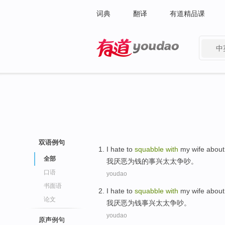
词典
翻译
有道精品课
中
有道 - 网易旗下搜索
双语例句
I
hate
to
squabble
with
my wife
abou
全部
我
厌恶
为
钱的事兴
太太
争吵。
口语
youdao
书面语
I
hate
to
squabble
with
my wife
abou
论文
我
厌恶
为
钱事兴
太太
争吵。
youdao
原声例句