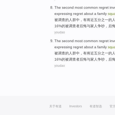
The
second
most common
regret
inv
expressing
regret
about
a
family
squ
被
调查
的人群
中，
有
将近五分之一
的
16%的被调查者
后悔
与
家人
争吵
，后
youdao
The
second
most common
regret
inv
expressing
regret
about
a
family
squ
被
调查
的人群
中，
有
将近五分之一
的
16%的被调查者
后悔
与
家人
争吵
，后
youdao
关于有道
Investors
有道智选
官