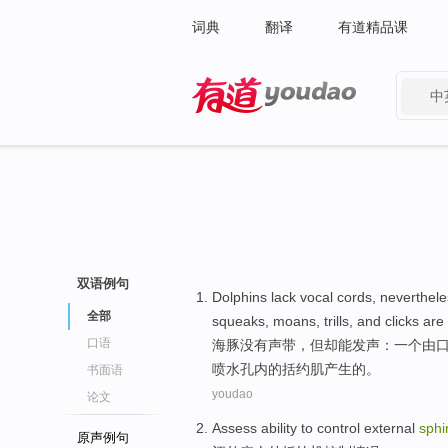
词典
翻译
有道精品课
中
有道 - 网易旗下搜索
双语例句
Dolphins
lack
vocal cords
,
neverthele
全部
squeaks
,
moans
,
trills
,
and
clicks
are
口语
海豚
没有
声带
，
但却
能
发声
：
一个
由
喷水
孔
内
的
括约肌产生的。
书面语
youdao
论文
Assess
ability to
control
external
sphi
原声例句