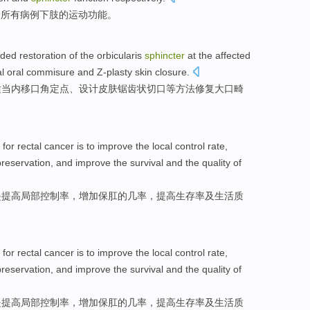
价
所有病例下肢
的
运动
功能。
luded
restoration
of the orbicularis
sphincter
at the affected
l oral
commisure
and Z-plasty
skin
closure.
适当
内
移口角定点、设计
皮肤
锯齿状切口等方法修复大口畸
for
rectal cancer
is
to
improve
the
local
control rate
,
reservation
, and
improve
the survival
and
the
quality
of
是
提高
局部
控制率
，
增加
保
肛
的
几率，提高
生存率
及
生活
质
for
rectal cancer
is
to
improve
the
local
control rate
,
reservation
, and
improve
the survival
and
the
quality
of
是
提高
局部
控制率
，
增加
保
肛
的
几率，提高
生存率
及
生活
质