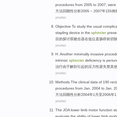
procedures
from 2005 to 2007, were 
方法回顾性
分析2005 ~ 2007年155
例
youdao
Objective
To study
the
usual
complica
stapling
device
in
the
sphincter
preser
目的
探讨
双
吻合器
在
低位直肠癌前
切
youdao
H.
Another
minimally
invasive proce
intrinsic
sphincter
deficiency is periure
治疗
由于
解剖
引起
的
压力
性尿失禁
其
youdao
Methods
The
clinical
data
of
190
rect
procedures from Jan. 2004 to
Jan.
2
方法
回顾性
分析2004年
1
月至2006年
youdao
The
JOA
lower
limb
motor
function
st
evaluate
the ability
of
lower limb
moti