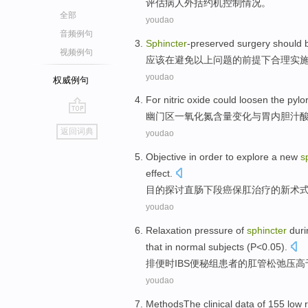
评估病人
外
括
约机
控制
情况。
全部
youdao
音频例句
Sphincter
-preserved
surgery
should 
视频例句
应该
在
避免
以上
问题
的前提下合理
实
youdao
权威例句
For
nitric oxide could
loosen
the
pylor
幽门区
一氧化氮
含量变化
与
胃
内
胆汁
go
返回词典
youdao
top
Objective
in order
to explore
a
new
s
effect
.
目的
探讨
直肠
下段癌保肛
治疗的
新
术
youdao
Relaxation
pressure
of
sphincter
duri
that in
normal
subjects
(
P
<0.05).
排便时
IBS
便秘
组
患者
的
肛管
松弛
压
高
youdao
MethodsThe
clinical
data
of
155
low r