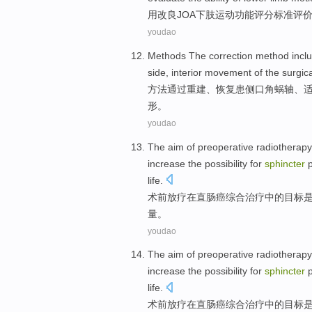
用
改良
JOA
下肢
运动
功能
评分
标准
评
youdao
Methods
The correction method inc
side
,
interior
movement of the surgica
方法
通过
重建
、恢复患
侧
口角
蜗
轴、
形。
youdao
The
aim
of
preoperative
radiotherapy
increase
the
possibility for
sphincter
p
life
.
术前
放疗
在
直肠癌
综合治疗
中的
目标
量
。
youdao
The
aim
of
preoperative
radiotherapy
increase
the
possibility for
sphincter
p
life
.
术前
放疗
在
直肠癌
综合治疗
中的
目标