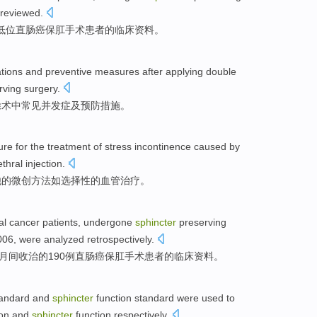
reviewed.
低位
直肠癌保
肛
手术患者
的
临床
资料
。
tions
and
preventive
measures
after
applying
double
ving surgery.
除术中
常见
并发症
及
预防
措施
。
dure
for
the
treatment
of
stress
incontinence
caused by
thral injection.
他
的
微创
方法如选择性的血管治疗。
al cancer
patients
, undergone
sphincter
preserving
006,
were analyzed retrospectively
.
1月间收治
的
190例
直肠癌
保
肛
手术
患者
的
临床
资料
。
andard
and
sphincter
function standard were
used
to
on
and
sphincter
function respectively.