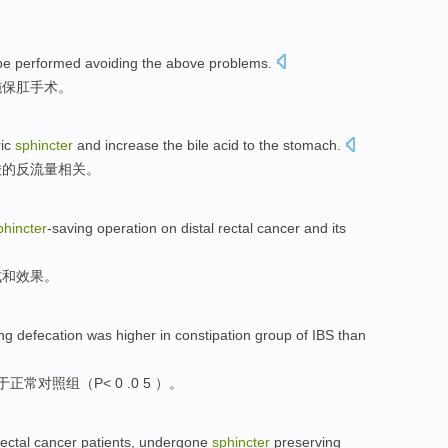
be
performed
avoiding
the above
problems
.
施
保
肛
手术
。
ic
sphincter
and
increase the bile acid to the
stomach
.
酸
的
反流量相关。
phincter
-saving
operation on distal
rectal
cancer
and
its
式
和
效果。
ng defecation was
higher in
constipation
group
of
IBS
than
于
正常
对照组
（P< 0 .0 5 ）。
ectal
cancer
patients
, undergone
sphincter
preserving