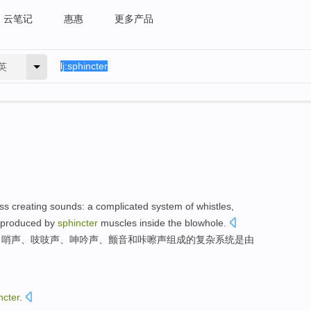
云笔记
惠惠
更多产品
英
ss
creating
sounds
:
a
complicated
system
of
whistles
,
produced
by
sphincter
muscles
inside
the
blowhole
.
口哨声
、
吱吱声
、
呻吟声
、
颤音
和
咔嚓
声
组成的
复杂
系统
是
由
ncter
.