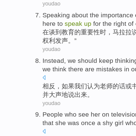
youdao
S
peaking about the importance o
here to
speak
up
for the right of
在
谈到教育的重要性时，马拉拉说
权利发声。”
youdao
I
nstead, we should keep thinking
we think there are mistakes in o
相
反，如果我们认为老师的话或
并大声地说出来。
youdao
P
eople who see her on television
that she was once a shy girl wh