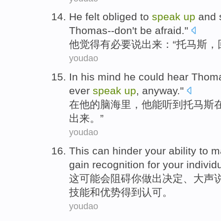
He
felt
obliged to
speak
up
and 
Thomas
--
don't
be afraid
."
他
觉得
有
必要
说
出来
：“
托马斯
，
youdao
In
his
mind
he
could
hear
Thom
ever
speak
up
,
anyway
."
在
他
的
脑海里
，
他
能
听到
托马斯
出来。”
youdao
This
can
hinder
your
ability to 
gain
recognition
for
your
individ
这
可能
会阻碍
你
做出
决定
、
大声
技能
和
优势
得到
认可
。
youdao