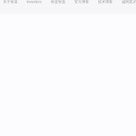
关于有道
Investors
有道智选
官方博客
技术博客
诚聘英