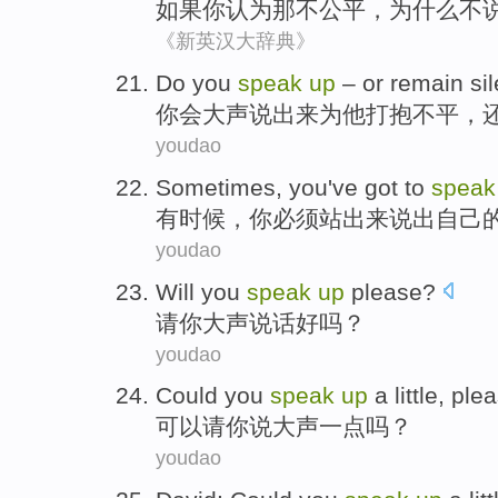
如果
你
认为
那
不
公平
，
为什么
不
《新英汉大辞典》
Do you
speak
up
–
or
remain sil
你
会大声说出来
为他打抱不平，
youdao
Sometimes
,
you
've
got to
speak
有时候
，
你
必须
站出来
说出自己
youdao
Will
you
speak
up
please?
请你
大声
说话
好吗？
youdao
Could
you
speak
up
a little
, ple
可以
请你
说
大声一点吗？
youdao