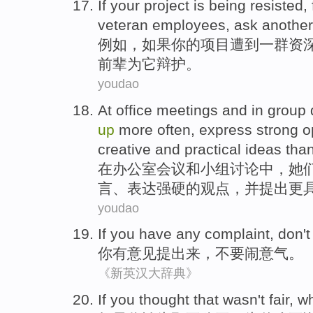
If
your
project
is being
resisted
,
veteran
employees
,
ask
another
例如
，
如果
你
的
项目
遭到
一
群
资
前辈
为
它
辩护。
youdao
At
office
meetings
and
in
group
up
more
often
,
express
strong
o
creative
and
practical
ideas
tha
在
办公室
会议
和
小组
讨论中
，
她
言
、
表达
强硬的
观点
，
并
提出
更
youdao
If
you
have
any complaint
,
don't
你
有
意见
提
出来
，
不要
闹意气
。
《新英汉大辞典》
If
you
thought
that
wasn
't
fair
,
w