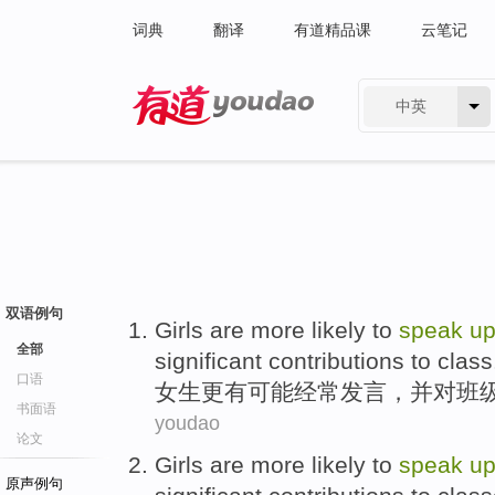
词典
翻译
有道精品课
云笔记
中英
有道 - 网易旗下搜索
双语例句
Girls
are more
likely
to
speak
u
全部
significant
contributions to
class
口语
女生
更
有可能
经常
发言
，
并
对
班
书面语
youdao
论文
Girls
are more
likely
to
speak
u
原声例句