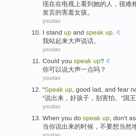
现
在在电视上看到她的人，很难
发言的害羞女孩。
youdao
I stand
up
and
speak
up
.
我站
起来
大声
说话。
youdao
Could
you
speak
up
?
你
可以说
大声一点吗？
youdao
"
Speak
up
,
good lad
, and
fear n
“
说
出来，
好孩子
，别
害怕
。”国王
youdao
When
you do
speak
up
,
don't
a
当
你
说
出来的时候，
不要
想当然
youdao