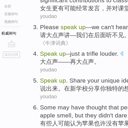
significant
contributions
to
clas
全部
女生
更
有可能
经常
发言
，
并
对
课
音频例句
youdao
视频例句
Please
speak
up
—
we
can't hear
权威例句
请
大点声
讲—
我们
在后面听
不见
《牛津词典》
go
Speak
up
--just a trifle
louder
.
返回词典
top
大
点
声
——再大点声。
youdao
S
peak
up
. Share your unique id
说
出来。在新学校分享你独特的
youdao
S
ome may have thought that per
apple smell, but they didn't dare
有
些人可能认为苹果也许没有苹