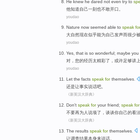
He
knew
he
dared not
even try to
sp
他
知道
自己
一刻
也
不敢
开口
。
youdao
Nature
now
seemed
able
to
speak
fo
大自然
现在
似乎
能为
自己
发声
而
很少
youdao
Yes
, that
is so wonderful
;
maybe
you
对
，
您
的经历
太
精彩了，
或许
足够
讲
youdao
Let
the facts
speak
for
themselves
.
还是让
事实
说话
吧。
《新英汉大辞典》
Don't
speak
for
your
friend;
speak
for
不要
再为人
说项
了
，谈谈
你
自己
的看
《新英汉大辞典》
The results
speak
for
themselves
.
让
调查
结果本身来
说话
。