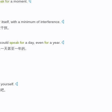
eak
for
a moment
.
r
itself
, with
a minimum
of
interference
.
被
干扰
。
could
speak
for
a
day
,
even
for
a
year
.
上
一天
甚至
一
年的。
yourself
.
法吧。