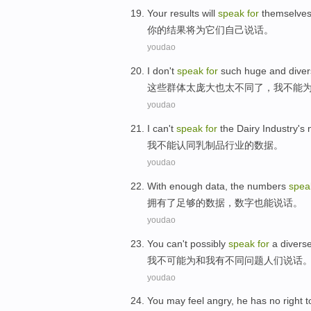
Your
results
will
speak
for
themselve
你
的
结果
将
为
它们自己
说话
。
youdao
I
don't
speak
for
such
huge
and dive
这些
群体
太庞大
也
太不同了，
我
不能
youdao
I
can't
speak
for
the Dairy
Industry
's
我
不能
认同
乳制品
行业
的
数据
。
youdao
With
enough
data
, the
numbers
spea
拥有
了足够
的
数据
，
数字
也
能说话
。
youdao
You
can
't possibly
speak
for
a
divers
我
不可
能为和我有
不同问题
人们
说话
youdao
You
may
feel
angry
,
he
has no
right
t