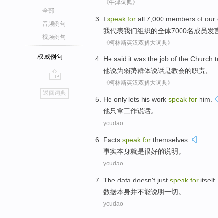
《牛津词典》
全部
I
speak
for
all
7,000
members
of
our
音频例句
我
代表
我们
组织
的
全体
7000名
成员
发
视频例句
《柯林斯英汉双解大词典》
权威例句
He
said
it
was
the
job
of the
Church
他
说
为
弱势群体
说话
是
教会
的
职责
。
《柯林斯英汉双解大词典》
go
返回词典
top
H
e only lets his work
speak
for
him.
他
只拿工作说话。
youdao
Facts
speak
for
themselves
.
事实
本身就是很好的说明。
youdao
The
data
doesn
't just
speak
for
itself
.
数据
本身
并
不能
说明
一切。
youdao