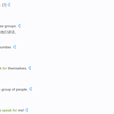
s
. [7]
rse
groups
.
为
他们讲话
。
number
.
k
for
themselves.
e
group of
people
.
。
o
speak
for
me
!