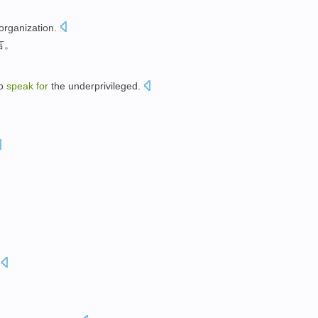
organization
.
言
。
to
speak
for
the
underprivileged
.