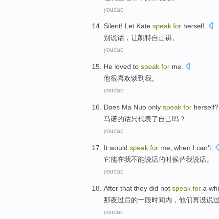
youdao
Silent!
Let
Kate
speak
for
herself
.
别说话，
让
凯特
自己
讲
。
youdao
He
loved
to
speak
for
me
.
他
很喜欢
谈到
我
。
youdao
Does Ma Nuo
only
speak
for
herself
?
马诺
的话
只
代表
了
自己
吗？
youdao
It
would
speak
for
me
,
when
I
can't
.
它
能
在
我
不能
说话
的时候替
我
说话。
youdao
After
that
they
did not
speak
for
a
whi
那夜
过后
的
一
段时间
内，
他们
再
没
说
youdao