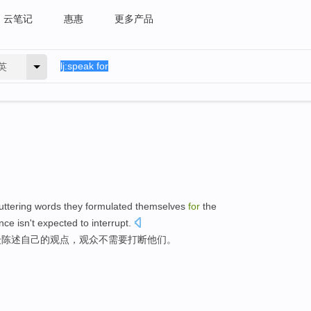
云笔记
惠惠
更多产品
英
 uttering words
they
formulated
themselves
for
the
ence
isn't
expected to
interrupt
.
众
陈述
自己的观点，观众
不
需要
打断
他们
。