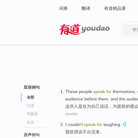
词典
翻译
有道精品课
中
有道 - 网易旗下搜索
双语例句
These
people
speak
for
themselves
,
全部
audience
before
them, and the audi
口语
这些
人
是在
为
自己
说话
，为
面前
的
观
书面语
youdao
论文
I
couldn't
speak
for
laughing
.
我
笑得
说
不
出话
来
。
原声例句