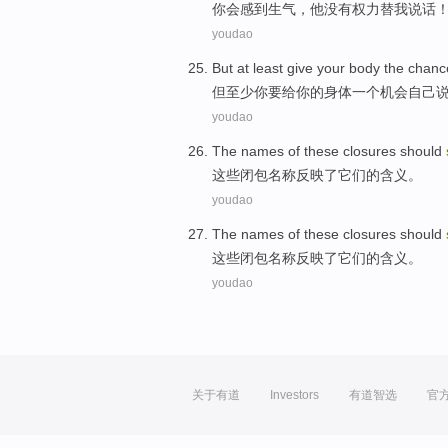
你
会
感到
生气
，
他
没有
权力
替我
说话
youdao
But
at least
give
your
body
the
chanc
但
至少
你
要给
你的
身体
一
个机会
自己
youdao
The
names
of
these
closures
should
这些
闭
包
名称
反映
了
它们
的
含义。
youdao
The
names
of
these
closures
should
这些
闭
包
名称
反映
了
它们
的
含义。
youdao
关于有道
Investors
有道智选
官