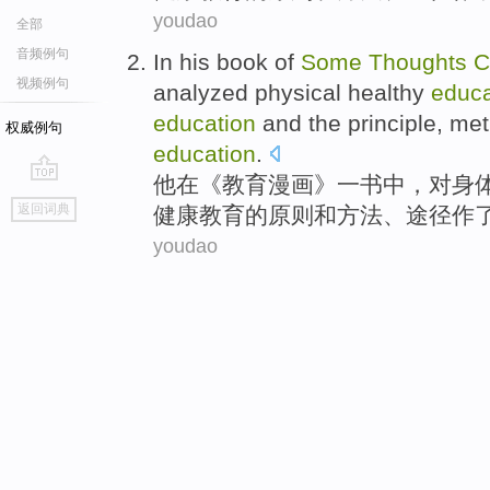
youdao
全部
音频例句
In
his
book of
Some
Thoughts
C
视频例句
analyzed
physical
healthy
educa
education
and
the
principle
,
met
权威例句
education
.
他
在
《
教育
漫画》
一书
中，对
身
go
返回词典
健康教育
的
原则
和
方法
、
途径
作
top
youdao