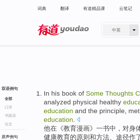
词典
翻译
有道精品课
云笔记
中英
有道 - 网易旗下搜索
双语例句
In
his
book of
Some
Thoughts
C
全部
analyzed
physical
healthy
educa
口语
education
and
the
principle
,
met
书面语
education
.
论文
他
在
《
教育
漫画》
一书
中，对
身
健康教育
的
原则
和
方法
、
途径
作
原声例句