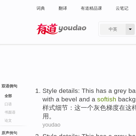
词典
翻译
有道精品课
云笔记
中英
有道 - 网易旗下搜索
双语例句
Style
details
:
This
has
a
grey
ba
全部
with
a
bevel
and
a
softish
backg
口语
样式
细节
：
这
一个
灰色
梯度在
这
书面语
用。
论文
youdao
原声例句