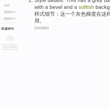
Style
details
:
This
has
a
grey
ba
全部
with
a
bevel
and
a
softish
backg
音频例句
样式
细节
：
这
一个
灰色
梯度在
这
视频例句
用。
youdao
权威例句
go
返回词典
top