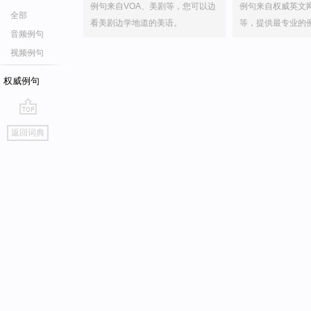
例句来自VOA、美剧等，您可以边
例句来自权威英文
全部
看美剧边学地道的美语。
等，提供最专业的
音频例句
视频例句
权威例句
go
返回词典
top