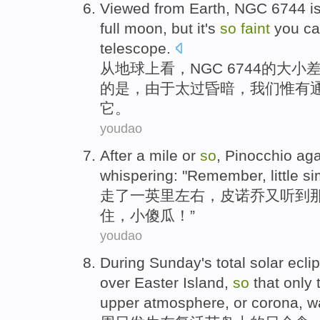
Viewed
from
Earth
,
NGC
6744 i
full moon
,
but
it's
so
faint
you
ca
telescope
.
从
地球上
看
，
NGC
6744
的
大小
的
是
，由于太
过昏暗
，我们惟有
它
。
youdao
After
a
mile
or
so
,
Pinocchio
aga
whispering
: "
Remember
,
little
si
走
了一
英里
左右，
皮诺乔
又
听到
住
，
小
傻瓜！”
youdao
During Sunday
's
total solar ecli
over
Easter
Island
,
so
that
only
upper
atmosphere
,
or
corona
, 