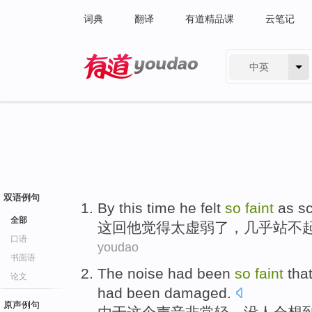
词典
翻译
有道精品课
云笔记
中英
有道 - 网易旗下搜索
双语例句
By this time
he
felt
so
faint
as
sc
全部
这回
他
觉得
太虚弱了
，
几乎
站不
口语
youdao
书面语
The
noise
had
been
so
faint
tha
论文
had been
damaged
.
原声例句