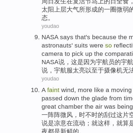
周日
发生
在
复活节
岛上
的
日全食
太阳
上层
大气
所形成的一
圈
微弱
态
。
youdao
NASA
says
that
's because
the m
astronauts'
suits were
so
reflect
camera
to pick
up the
comparati
NASA
说
，
这
是因为
宇航员
的宇
说
，宇航服
太
亮
以至于
摄像机
无
youdao
A
faint
wind
, more like a
moving
passed
down
the
glade
from tim
great
chamber
the
air
was
being
一阵阵
微风
，时不时的
刮过
这
片
说是
凉意在
流动
；就
这样
，
就算
夜都是新鲜的。