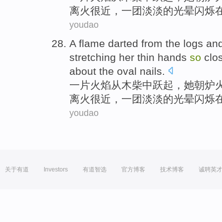
离火很近，一
团淡淡的
光晕
闪烁
youdao
A
flame
darted
from
the logs an
stretching her thin
hands
so
clo
about
the
oval
nails
.
一
片火焰
从
木柴中跃起
，
她
朝
炉
离火很近，一
团淡淡的
光晕
闪烁
youdao
关于有道
Investors
有道智选
官方博客
技术博客
诚聘英