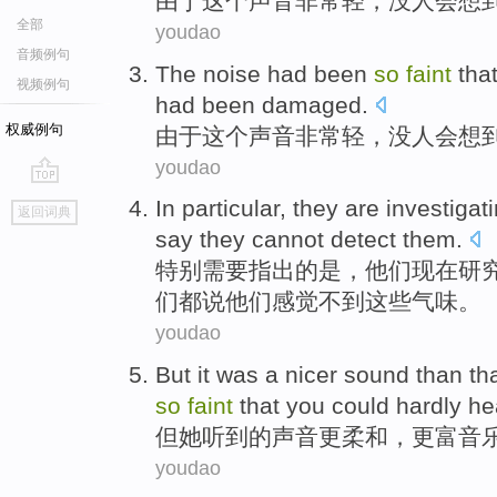
由于
这个
声音
非常
轻
，
没
人
会想
全部
youdao
音频例句
The
noise
had
been
so
faint
tha
视频例句
had been
damaged
.
权威例句
由于这个
声音
非常
轻
，
没
人
会
想
youdao
go
In particular
,
they
are
investigat
返回词典
top
say
they
cannot detect
them.
特别
需要指出的
是
，
他们
现在
研
们
都说
他们感觉不到这些气味。
youdao
But
it
was a nicer
sound
than
tha
so
faint
that you could
hardly
hea
但
她
听到的
声音
更
柔和，
更
富
音
youdao