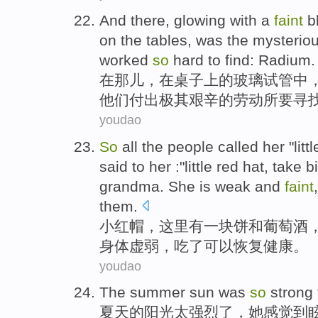
And there
,
glowing
with a
faint
b
on
the
tables
,
was
the
mysterio
worked
so
hard
to
find
:
Radium
.
在
那儿
，
在
桌子
上
的
玻璃
试管
中
他们
付出极其艰辛的劳动所
要
寻
youdao
So
all the people called her "litt
said to
her
:"little red hat,
take
b
grandma
. She is
weak
and
faint
them
.
小红帽
，这里有
一
块饼
和
葡萄酒
身体虚弱
，
吃
了
可以
恢复健康
。
youdao
The summer
sun
was
so
strong
夏天
的
阳光
太
强烈
了，
她
感觉到