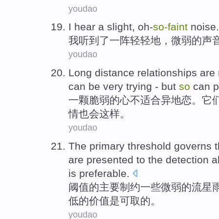
youdao
I
hear
a slight,
oh-
so-
faint
noise.
我
听到
了一阵轻轻地，
微弱
的声
youdao
Long
distance
relationships
are 
can
be
very
trying
-
but
so
can
p
一颗
脆弱
的
心
不
适合
异地
恋
。
它
情
也会
这样
。
youdao
The
primary
threshold
governs
t
are
presented
to
the
detection
a
is preferable
.
阈值
的
主要
制约
一些
微弱
的
流星
低的价值是可取的。
youdao