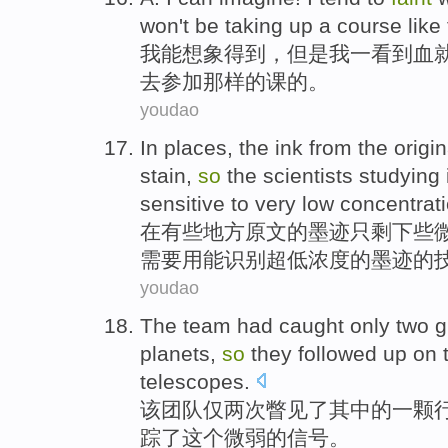
won't
be
taking up a
course
like
我
能
想象得到
，但是我
一
看到
血
去
参加
那样
的
课
的。
youdao
In
places
,
the
ink
from the
origin
stain
,
so
the
scientists
studying
sensitive to
very low
concentrat
在
有些地方
原文
的
墨迹
只剩下些
需要
用
能
识别
超低
浓度
的
墨迹的
youdao
The
team
had caught
only
two
g
planets
,
so
they
followed up
on
telescopes
.
该
团队
仅
两
次瞥见了
其中
的
一
颗
踪
了
这个
微弱
的
信号
。