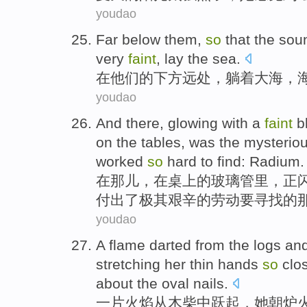
youdao
Far
below
them
,
so
that the
sou
very
faint
,
lay
the sea
.
在
他们
的
下方
远处
，
躺着
大海，
youdao
And there
,
glowing with a
faint
b
on the tables
, was the
mysterio
worked
so
hard
to
find
:
Radium
.
在
那儿
，在
桌上
的
玻璃
管里，正
付出
了
极其艰辛的
劳动
要
寻找
的
youdao
A
flame
darted
from
the logs an
stretching her thin
hands
so
clo
about
the
oval
nails
.
一
片火焰
从
木柴中跃起
，
她
朝
炉