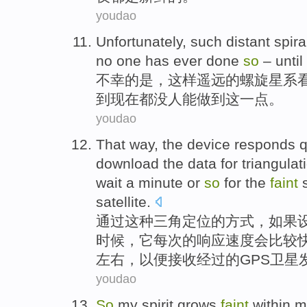
youdao
Unfortunately
,
such
distant
spira
no
one
has ever done
so
– until
不幸
的是，
这样
遥远
的
螺旋星系
到
现在
都没
人
能
做到
这一点。
youdao
That
way
,
the
device
responds
q
download
the
data for triangula
wait
a
minute
or
so
for
the
faint
s
satellite
.
通过这种
三角
定位的
方式
，
如果
时候
，
它
每次的
响应
速度
会
比较
左右，
以便
接收
经过
的GPS卫星
youdao
So
my
spirit
grows
faint
within 