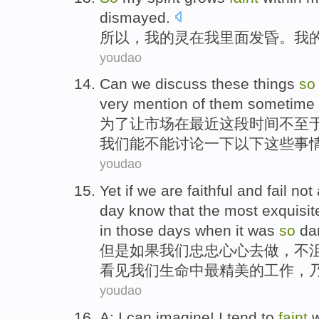
dismayed
.
所以，
我
的
灵
在
我
里面
发昏
。我
youdao
Can
we
discuss
these
things
so
very
mention
of
them
sometime
为了
让
市场
在
最近
这
段
时间不至
我们
能
不能
讨论一下
以下
这些事
youdao
Yet
if
we
are faithful
and
fail
not
day
know that
the most
exquisit
in
those days
when
it was
so
da
但是
如果
我们
忠
忠心心去
做
，
不
看见
我们
生命
中
最
精美
的
工作
，
youdao
A:
I
can
imagine
! I tend to
faint
w