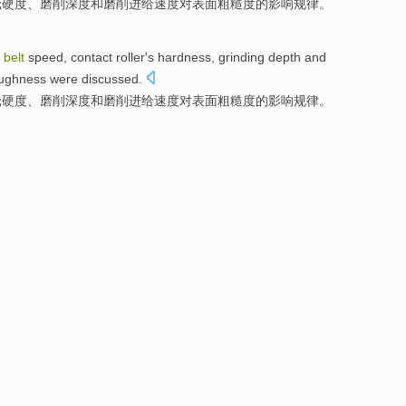
轮
硬度
、
磨削
深度
和
磨削
进给
速度
对
表面
粗糙度
的
影响规律
。
,
belt
speed
,
contact
roller's
hardness
,
grinding
depth
and
ughness were
discussed
.
轮
硬度
、
磨削
深度
和
磨削
进给
速度
对
表面
粗糙度
的
影响规律
。