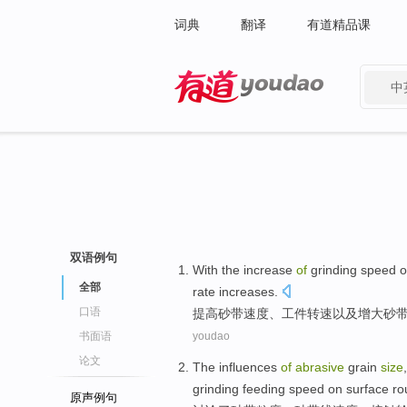
词典
翻译
有道精品课
中
有道 - 网易旗下搜索
双语例句
With the
increase
of
grinding
speed
o
全部
rate
increases
.
口语
提高
砂
带
速度
、工件转速以及
增大
砂
书面语
youdao
论文
The
influences
of
abrasive
grain
size
grinding
feeding
speed
on
surface
ro
原声例句