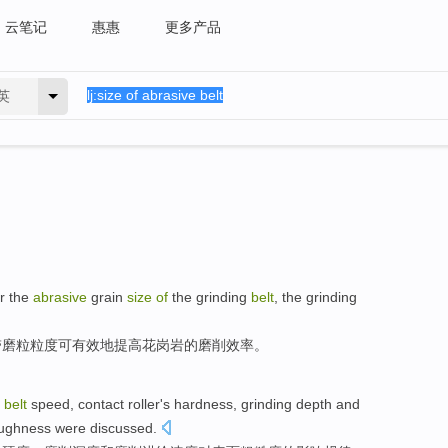
云笔记
惠惠
更多产品
英
r the
abrasive
grain
size
of
the
grinding
belt
, the grinding
带
磨
粒粒
度可有效地提高花岗岩
的
磨削
效率。
,
belt
speed
,
contact
roller's
hardness
,
grinding
depth
and
ughness were
discussed
.