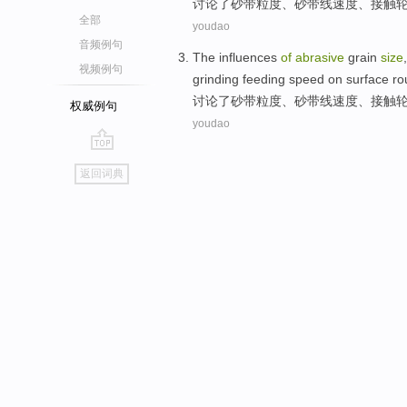
讨论
了
砂
带
粒度
、砂带
线速度
、
接触
全部
youdao
音频例句
The
influences
of
abrasive
grain
size
视频例句
grinding
feeding
speed
on
surface
ro
讨论
了
砂
带
粒度
、砂带
线速度
、
接触
权威例句
youdao
go
返回词典
top