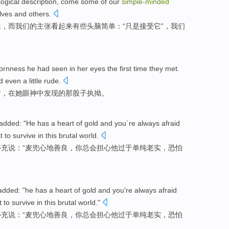
logical
description
, come
some
of
our
simple-minded
lves
and
others
.
述
，而
我们
的主张看起来
有些
头脑
简单：“
只是
接受
它
”，
我们
ornness
he
had seen
in
her
eyes
the first
time they met.
 even a little rude.
时，
在
她
眼神
中发现的
那
股子执拗。
added
: "He has a
heart
of gold and
you
`re always
afraid
t
to
survive
in
this
brutal
world
.
补充说
：“
麦兜
心地
善良，
你
总会
担心
他
过于单纯
老实
，恐怕
added
: "he has a
heart
of gold and
you
're always
afraid
t
to
survive
in
this
brutal
world
."
补充说
：“
麦兜
心地
善良，
你
总会
担心
他
过于
单纯
老实
，恐怕