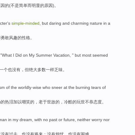
原因
的(
不是
简单而
明显
的原因)。
cter's
simple-minded
,
but
daring
and charming nature in a
却
勇敢
风趣的性格。
"What I
Did
on
My Summer Vacation
, "
but
most
seemed
一个也没有
，
但
绝大多数
一样乏味。
ism
of
the worldly
-
wise
who
sneer at
the
burning tears
of
肠
的
热泪
加以
嘲笑
的，
老
于
世故
的，冷酷的玩世不恭态度。
man
in
my
dream
,
with no
past
or
future
,
neither
worry
nor
，
没有
过去
，
也
没有
将来
；没有烦忧，
也
没有
困难
。