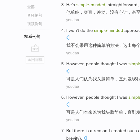
He
's
simple-minded
,
straightforward
,
全部
他
单纯，
爽直
，
冲动
、
没有心计
，
甚
音频例句
youdao
视频例句
I
won't do
the
simple-minded
approa
权威例句
我
不会
采用
这种
简单
的
方法
：选出
每
youdao
go
返回词典
top
However
,
people
thought
I
was
simpl
可是
人们
认为
我
头脑
简单，
直到
发现
youdao
However
,
people
thought
I
was
simpl
可是
人们
本来
以为
我
头脑
简单，
直到
youdao
But
there
is
a
reason
I
created
such
brevity).