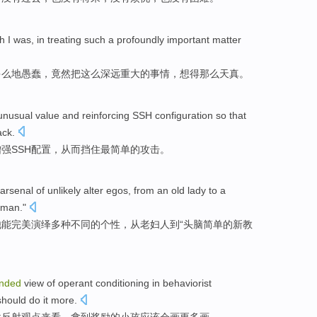
sh
I
was
, in
treating
such
a
profoundly
important
matter
多么
地
愚蠢
，
竟然把
这么
深远
重大
的
事情
，想得
那么
天真。
unusual
value
and
reinforcing
SSH
configuration
so
that
ack.
增强
SSH
配置
，
从而
挡住
最简单的
攻击
。
arsenal of unlikely alter egos,
from
an
old lady
to
a
yman
."
他能完美演绎多种不同
的
个性，
从
老妇
人
到
“
头脑
简单的新教
inded
view
of
operant
conditioning in
behaviorist
should
do it
more
.