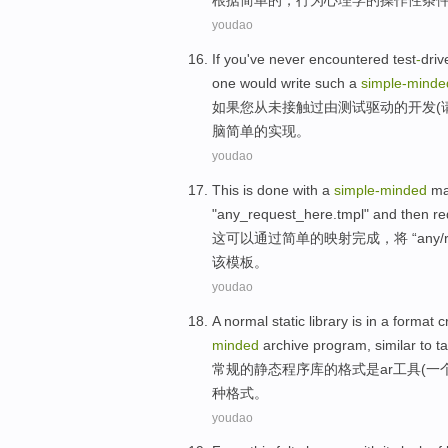
根据
简单
的
，
行为
心理学
的
操作性条
youdao
If
you
've never
encountered
test
-
driv
one
would
write
such
a
simple-minde
如果
您
从未
接触过
由测试驱动
的
开发
(
脑
简单的实现。
youdao
This
is
done
with
a
simple-minded
ma
"any_request_here.tmpl"
and
then
re
这
可以通过
简单
的
映射
完成
，将 “
any
/
该
模板
。
youdao
A
normal
static
library
is
in
a
format
c
minded
archive
program
,
similar
to
ta
常规
的
静态
程序库
的
格式
是
ar
工具
(
一
种格式。
youdao