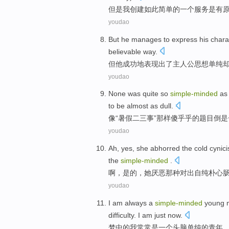
但是
我
创建
如此
简单
的
一
个
服务
是
有
youdao
But
he
manages to express
his chara
believable
way.
但
他
成功地表现出了
主人公
思想单纯
youdao
None
was quite so
simple-minded
as
to be almost
as
dull.
像
“
暑假
二三事”
那样傻乎乎
的题目倒是
youdao
Ah
,
yes
,
she
abhorred
the
cold cynic
the
simple-minded
.
啊
，
是的
，
她
厌恶那种
对出自纯朴心
youdao
I
am
always
a
simple-minded
young 
difficulty
. I am just now.
梦
中的
我
常常
是
一个
头脑
单纯的
青年