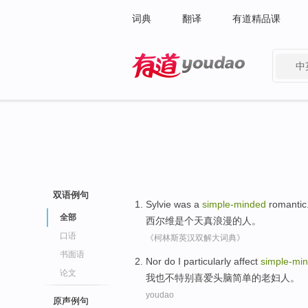
词典
翻译
有道精品课
中
有道 - 网易旗下搜索
双语例句
Sylvie
was a
simple-minded
romantic
全部
西尔维
是个
天真
浪漫的人
。
口语
《柯林斯英汉双解大词典》
书面语
Nor
do
I
particularly
affect
simple-mi
论文
我
也
不
特别
喜爱头脑简单的老妇人。
youdao
原声例句