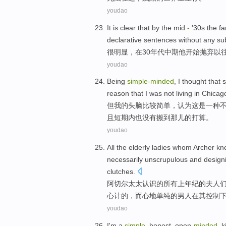
youdao
It is clear
that
by
the
mid
-
'
30
s
the
f
declarative
sentences
without any su
很
明显，
在
30
年代
中期
他
开始
抛弃以
youdao
Being
simple-minded
,
I
thought that
s
reason
that
I
was not living
in
Chicag
但
我
的
头脑
比较简单
，
认为
这
是
一种
且
短期内也没有搬到
那儿的
打算
。
youdao
All
the
elderly
ladies
whom Archer
kn
necessarily
unscrupulous
and
design
clutches.
阿切尔
太太
认识
的
所有
上年纪
的
夫人
心计的，而心地
单纯
的
男人
在
其控制
youdao
I'm
a
simple
,
honest
,
open
-minded
,
k