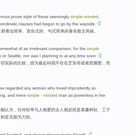
amous
prose
style
of
these
seemingly
simple-minded
,
bordinate
clauses had
begun to
go by
the
wayside.
往
那
看似
简单
、
宣告式
的
、
句式
简单的
著名
散文
风格
。
omewhat
of
an
irrelevant
comparison
,
for
the
simple
o
or
Seattle
,
nor
was
I
planning to
at any time soon.
不切实际
的
比较
，
因为
最起码我
不住
在
芝加哥
或者
西雅图
，
而
ew
regarded
any
woman
who
loved imprudently
as
ing, and
mere
simple
-
minded
man
as
powerless
in
her
们
都认为
，
任何
轻率
与
人
相爱
的
女人
都
必然是
寡廉鲜耻
、工于
下则是
无能为力
的。
ind
-
hearted
, and always
sincere
to my friends.