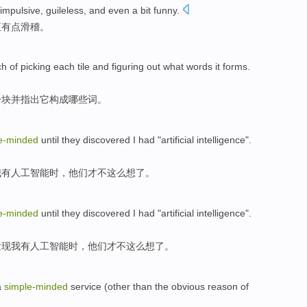
impulsive
,
guileless
,
and even
a bit
funny
.
至
有点
滑稽
。
ch
of
picking
each
tile
and
figuring out
what
words
it
forms
.
个
块
并
指出
它
构成
哪些
词
。
e-minded
until
they
discovered
I
had
"
artificial
intelligence
".
我
有
人工
智能
时，
他们
才不这么想了。
e-minded
until
they
discovered
I
had
"
artificial
intelligence
".
发现
我
有
人工
智能
时，
他们
才不这么想了。
a
simple-minded
service
(
other than
the
obvious
reason
of