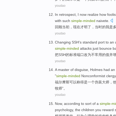
youdao
In retrospect
,
I now
realize
how
fooli
with
such
simple-minded
naivete.
回顾
当初，
现在
才明了
，当时的
我
是
youdao
Changing
SSH
's
standard
port
to an
simple-minded
attacks
just bounce b
把
SSH
的
标准
端口
改为
不常用
的
值
并
youdao
A
master
of
disguise
,
Holmes
had
an
"
simple-minded
Nonconformist
clerg
福尔摩斯
可以称
得是
一个
伪装
大师
，
牧师
”。
youdao
Now,
according
to sort
of
a
simple-m
psychology
,
the
children
you
reward