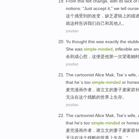
From
this
felt
change
, with
its lack
of
notions
: "
Just
accept
it
,"
we
tell
ourse
这个
感受到
的
改变
，
缺乏
逻辑上
的
描
就这样
告诉
我们自己
和
其他人
。
youdao
Yu
thought
this
was exactly
the
stubb
She
was
simple-minded
,
inflexible
and
余
则成
心想
，
这
便是
他
第一
次望着
她
youdao
The cartoonist Alice
Mak
,
Tse
`s
wife
,
that
he
`s too
simple-minded
or
hones
麦兜漫画作者，
谢立文
的
妻子
麦家碧
无法
在
这个
残酷
的
世界上
生存
。
youdao
The cartoonist Alice
Mak
,
Tse
's
wife
,
that
he
's too
simple-minded
or
hones
麦兜漫画作者，
谢立文
的
妻子
麦家碧
无法
在
这个
残酷
的
世界上
生存
。”