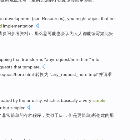
件反射
观点来看
，拿到
奖励
的
小孩
应该
会画
更多
画。
en
development
(
see
Resources
), you
might
object that no
d
implementation
.
请参阅
参考资料
)，那么您
可能
也
会
认为
人人
都能
编写
如此
头
pping
that transforms "
any
/
request
/
here.html
"
into
quests
that
template
.
request
/
here
.html”
转换为
“any_request_here.tmpl”
并
请求
reated
by
the
ar
utility
, which is basically a
very
simple-
r
but
simpler
.
个
非常
简单
的
存档
程序
，
类似
于
tar
，
但是
更简单)
所创建
的
那