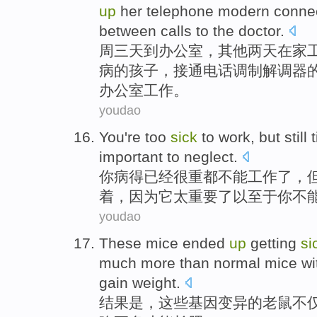
up
her
telephone modern
conne
between calls to
the
doctor
.
周三天
到
办公室
，其他两天
在家
病
的
孩子
，
接通电话
调制解调器
办公室工作。
youdao
You
're
too
sick
to
work
,
but
still
t
important
to
neglect
.
你
病
得已经很重
都
不能
工作
了，
着，
因为
它
太
重要
了以至于你不
youdao
These
mice
ended
up
getting
si
much more
than
normal
mice wit
gain
weight.
结果是
，
这些
基因变异的
老鼠
不