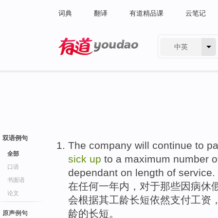
词典
翻译
有道精品课
云笔记
中英
有道 - 网易旗下搜索
双语例句
The
company
will
continue
to
p
全部
sick
up
to
a
maximum
number
o
口语
dependant on
length
of service.
书面语
在
任何
一
年内
，
对于
那些
因
病
休
论文
会
根据其工龄长短
依然
支付
工资
龄的长短。
原声例句