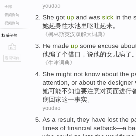
youdao
全部
音频例句
She
got
up
and
was
sick
in
the 
视频例句
她
起身
往
水池里
呕吐
起来。
《柯林斯英汉双解大词典》
权威例句
He
made
up
some excuse
abou
他
编
了个
借口
，
说
他
的
女儿
病
了
go
返回词典
top
《牛津词典》
She
might
not
know
about
the
p
attention
,
or
about the
designer
她
可能
不
知道
要
注意
对
页面
进行
病
回家
这
一事实。
youdao
As
a
result
,
they
have
lost
the p
times
of
financial
setback—
a
ba