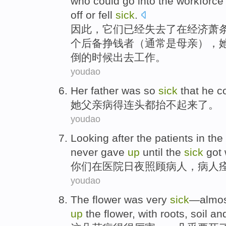
who
could
go
into
the
workforce
off
or
fell
sick
.
因此
，
它们
已经
失去
了
在
经济
萧
个
后备
挣钱
者（
通常是
母亲
），
倒
的
时候
出去
工作
。
youdao
H
er father was so
sick
that he co
她
父亲病得连头都抬不起来了。
youdao
L
ooking after the patients in the
never gave
up
until the
sick
got 
你
们在医院日夜照顾病人，病人
youdao
T
he flower was very
sick
—almost
up
the flower, with roots, soil an