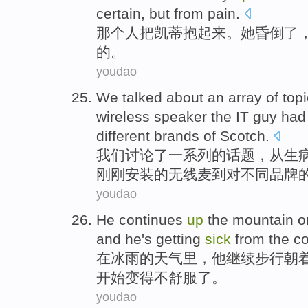
certain
,
but from pain
.
那个
人
把
凯蒂
抱
起来
。
她
昏倒
了
的。
youdao
We
talked about
an array
of
top
wireless speaker
the
IT
guy
had
different
brands
of Scotch
.
我们
讨论
了
一系列
的
话题
，从
生
刚刚
安装
的
无线
麦
到
对
不同
品牌
youdao
He
continues
up
the mountain
o
and he's
getting
sick
from the
co
在
冰雨
的天气里，
他
继续
步行
朝
开始变得
不舒服了
。
youdao