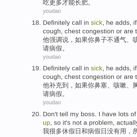
吃
更多
才能
长肥
。
youdao
Definitely
call in
sick
,
he
adds
,
if
cough
,
chest
congestion
or
are
他
强调说
，
如果
你
鼻子
不通气、
请
病假
。
youdao
Definitely
call in
sick
,
he
adds
,
if
cough
,
chest
congestion
or
are
他
补充到
，
如果
你
鼻塞
、
咳嗽
、
请
病假
。
youdao
Don't tell
my
boss.
I
have
lots of
up
,
so
it's not a
problem
, actuall
我
很多
休假
日
和
病
假日没有用，