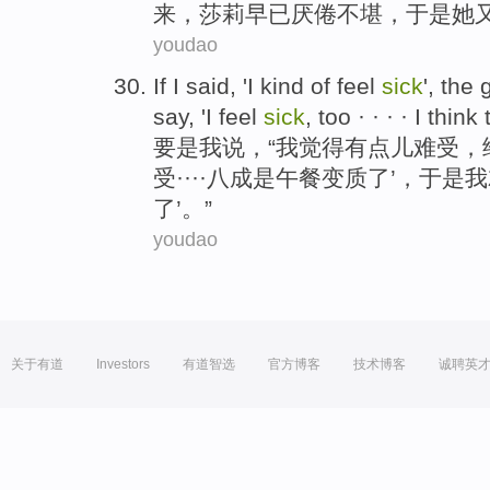
来，
莎
莉早已
厌倦
不堪，于是
她
youdao
If
I
said
, 'I
kind
of
feel
sick
',
the
g
say
, 'I feel
sick
,
too
· · · ·
I
think
要是
我
说
，“我
觉得
有点儿
难受
，
受····八成
是
午餐
变质
了
’，
于是
我
了’。”
youdao
关于有道
Investors
有道智选
官方博客
技术博客
诚聘英