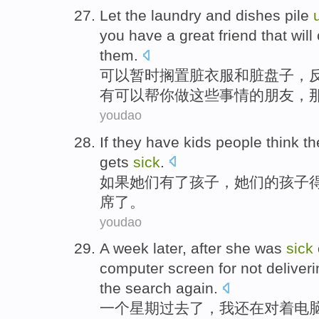
Let
the laundry
and
dishes pile
you
have a great
friend
that
will
them
.
可以暂时搁置
脏
衣服
和
脏
盘子
，
有
可以
帮
你做这些事情的
朋友
，
youdao
If
they
have
kids
people
think
th
gets
sick
.
如果
她们
有
了
孩子
，
她们
的
孩子
席
了。
youdao
A
week
later
,
after
she
was
sick
computer
screen
for
not
deliver
the
search
again
.
一个
星期
过去
了，
我
还
在
对着
电