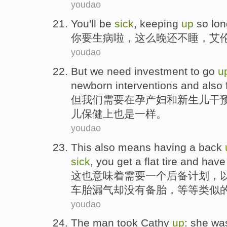
youdao
You
'll be
sick
, keeping
up
so
lon
你
要
生病啦
，
这么
晚还不睡，
艾
youdao
But
we
need
investment
to
go
u
newborn
interventions
and also
但
我们
需要
在孕产妇
和
新生儿
干
儿保健
上
也是
一样。
youdao
This
also
means having
a
back
sick
,
you
get a flat tire
and have
这
也
意味着
需要
一
个
后备
计划
，
车胎
漏气却没有备胎，等等类似
youdao
The man
took
Cathy
up
:
she
wa