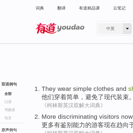
词典
翻译
有道精品课
云笔记
中英
有道 - 网易旗下搜索
双语例句
They
wear
simple
clothes and
s
全部
他们
穿着
简单
，
避免了
现代
装束
口语
《柯林斯英汉双解大词典》
书面语
More
discriminating
visitors
now
论文
更多
有
鉴别
能力的
游客
现在
趋向
原声例句