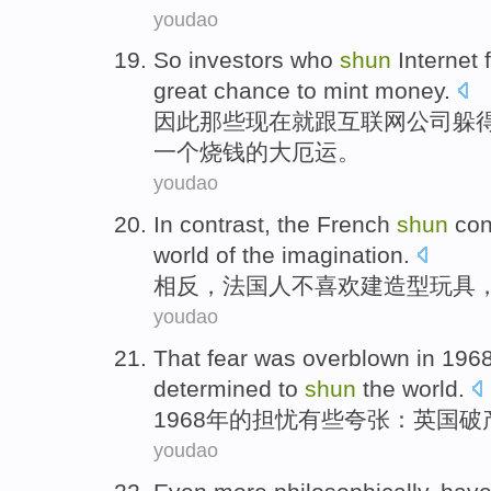
youdao
So
investors
who
shun
Internet
great
chance to
mint
money.
因此
那些
现在
就跟
互联网
公司
躲
一个
烧钱的
大
厄运。
youdao
In contrast
, the
French
shun
con
world
of
the
imagination
.
相反
，
法国人
不喜欢建
造型
玩具
youdao
That fear
was overblown
in 196
determined
to
shun
the world
.
1968年的
担忧
有些
夸张：
英国
破
youdao