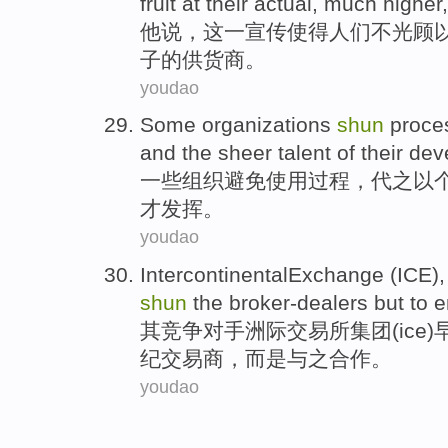
fruit
at
their
actual
,
much
higher
他
说
，
这一宣传
使得
人们
不
光顾
子
的
供货商
。
youdao
Some
organizations
shun
proce
and
the
sheer
talent
of
their
dev
一些
组织
避免使用
过程
，代之
以
才发挥
。
youdao
IntercontinentalExchange
(
ICE
)
shun
the
broker-dealers
but
to
e
其
竞争对手
洲际
交易所集团(
ice
)
纪
交易商，
而是
与
之合作。
youdao