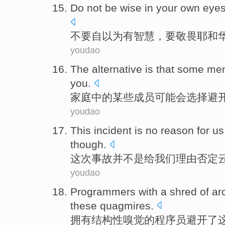
Do not
be wise
in your own eye
不要
自以为
有
智慧，
要敬畏
耶和
youdao
The
alternative
is that
some
me
you
.
家庭
中的
某些
成员
可能会
选择
避
youdao
This
incident
is no
reason
for
us
though.
这次
事故
并
不是
给
我们
理由
否定
youdao
Programmers
with a shred
of
arc
these
quagmires
.
拥有结构性嗅觉
的
程序员
避开了