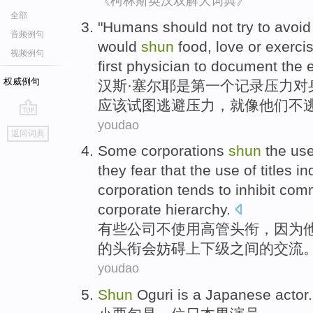
《柯林斯英汉双解大词典》
全部
"
Humans
should
not
try to
avoid
音频例句
would
shun
food
,
love
or
exerci
视频例句
first
physician
to
document
the
权威例句
汉斯·塞尔耶是
第一个
记录
压力
对
应该
试图
逃避
压力，
就
像
他们
不
youdao
go
返回词典
top
Some
corporations
shun
the
us
they
fear that
the
use
of
titles
in
corporation
tends to
inhibit
comm
corporate hierarchy.
有些
公司
不
使用
高管
头衔
，
因为
的
头衔会
妨碍上下级
之间
的
交流
youdao
Shun
Oguri
is
a
Japanese
actor
.