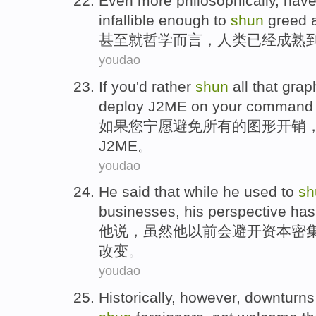
Even more
philosophically
,
hav
infallible
enough to
shun
greed
甚至
就哲学而言
，
人类
已经
成熟
youdao
If
you
'd rather
shun
all
that
grap
deploy
J2ME
on
your
command
如果
您
宁愿
避免
所有
的
图形
开销
J2ME
。
youdao
He
said
that
while
he
used
to
sh
businesses
,
his
perspective
has
他
说
，
虽然
他
以前
会
避开
资本密
改变。
youdao
Historically
,
however
,
downturns