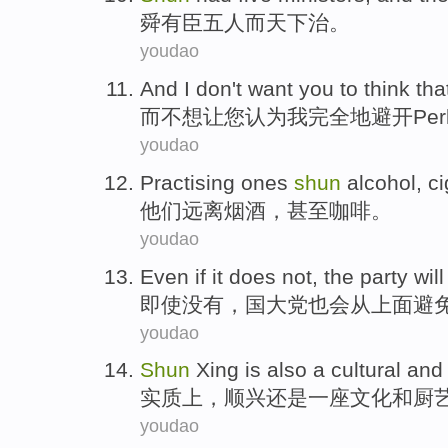
舜
有
臣
五
人
而
天下
治
。
youdao
And
I don't want
you
to
think tha
而
不想
让
您
认为
我
完全地
避开
Per
youdao
Practising ones
shun
alcohol, c
他们
远离烟酒
，
甚至
咖啡
。
youdao
Even if
it
does not
, the party
will
即使
没有
，
国大党
也会
从
上面
避
youdao
Shun
Xing is also
a
cultural
and
实质上，
顺兴
还是
一座
文化
和
厨
youdao