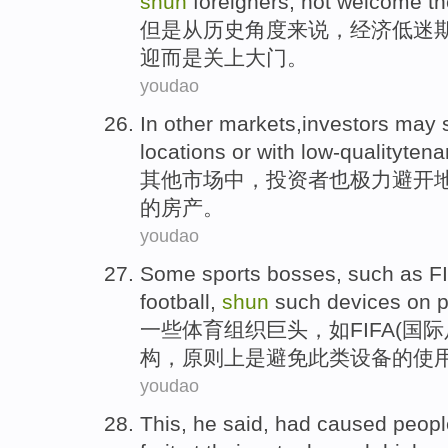
shun
foreigners
,
not
welcome
th
但是
从历史角度
来说，经济
低迷
迎而是关上大门。
youdao
In
other
markets
,
investors
may
s
locations
or
with low-qualitytena
其他
市场
中
，
投资者
也
极力
避开
的
房产
。
youdao
Some
sports
bosses
,
such
as
F
football
,
shun
such
devices
on p
一些
体育
组织巨头
，
如
FIFA
(国际
构
，
原则上
是避免
此类
设备
的使
youdao
This,
he
said
,
had
caused
peopl