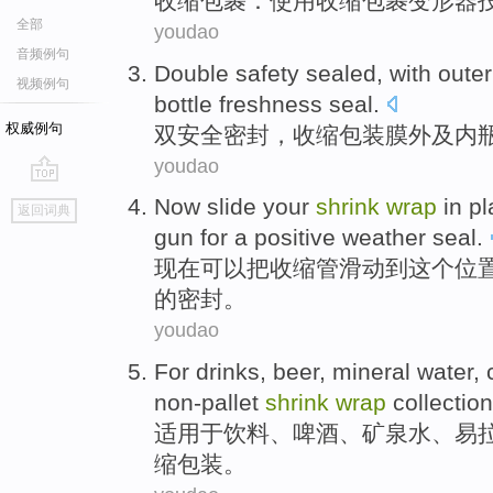
收缩
包裹
：
使用
收缩
包裹
变形器
全部
youdao
音频例句
Double
safety
sealed
, with
outer
视频例句
bottle
freshness
seal
.
权威例句
双
安全
密封
，
收缩
包装膜
外
及
内
youdao
go
Now
slide
your
shrink
wrap
in
pl
返回词典
top
gun
for
a
positive
weather
seal
.
现在
可以把
收缩管
滑动
到这个
位
的密封。
youdao
For
drinks
,
beer
,
mineral water
,
non-pallet
shrink
wrap
collection
适用于
饮料
、
啤酒
、
矿泉水
、
易
缩包装。