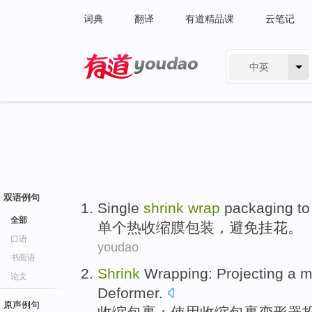
词典
翻译
有道精品课
云笔记
中英
有道 - 网易旗下搜索
双语例句
Single
shrink
wrap
packaging
to
全部
单个
热收缩
膜
包装
，
避免
挂花
。
口语
youdao
书面语
Shrink
Wrapping
: Projecting a
论文
Deformer
.
原声例句