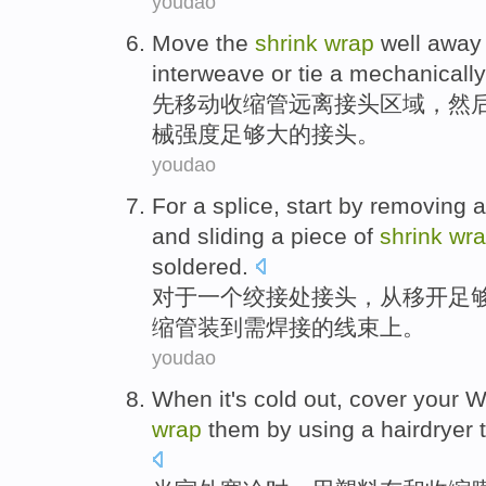
youdao
Move
the
shrink
wrap
well
away
interweave
or
tie
a mechanically
先移动
收缩
管
远离
接头
区域
，
然
械强度足够大的接头。
youdao
For
a
splice
,
start
by
removing a
and
sliding
a
piece
of
shrink
wr
soldered
.
对于
一
个
绞接处接头
，从
移
开
足
缩管装
到
需焊接
的
线束上
。
youdao
When
it
's cold
out, cover your 
wrap
them
by
using
a
hairdryer