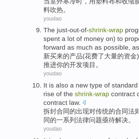
当
室外
寒冷
时，
用
塑料布
和
收缩
料
吹
热
。
youdao
The just-out-of-
shrink-
wrap
pro
spent
a lot
of
money
on) to
prop
forward
as
much
as
possible
, a
新
买来
的
产品(花费
了
大量
的
资金
)
推进
你
的
开发
项目
。
youdao
It is also a
new
type
of
standar
rise of
the
shrink-
wrap
contract
contract
law
.
拆封
合同
的
出现对
传统
的
合同法
同的一系列
法律
问题亟待解决。
youdao