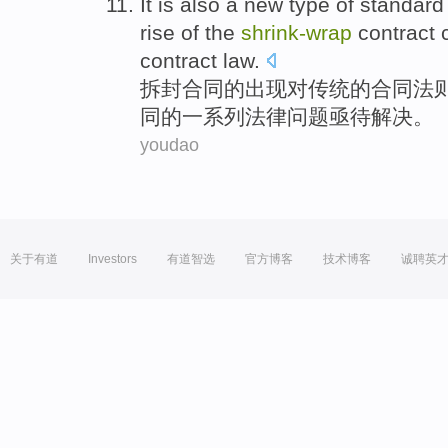
It is also a
new
type
of
standar
rise of
the
shrink-
wrap
contract
contract
law
.
拆封
合同
的
出现对
传统
的
合同法
同的一系列
法律
问题亟待解决。
youdao
关于有道
Investors
有道智选
官方博客
技术博客
诚聘英