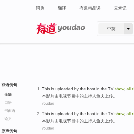
词典
翻译
有道精品课
云笔记
中英
有道 - 网易旗下搜索
双语例句
This
is
uploaded
by
the
host
in
the
TV
show
,
all
r
全部
本
影片
由
电视
节目
中的
主持
人鱼夫
上传
。
口语
youdao
书面语
This
is
uploaded
by
the
host
in
the
TV
show
,
all
r
论文
本
影片
由
电视
节目
中的
主持
人鱼夫
上传
。
youdao
原声例句