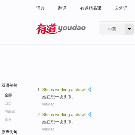
词典
翻译
有道精品课
云笔记
中英
有道 - 网易旗下搜索
双语例句
She
is
working
a
shawl
.
全部
她
在
织
一
块头巾。
口语
youdao
书面语
She
is
working
a
shawl
.
论文
她
在
织
一
块头巾。
youdao
原声例句