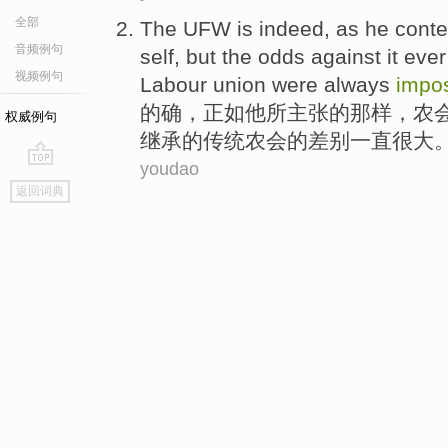
全部
The
UFW
is indeed
,
as
he
cont
音频例句
self,
but
the odds against
it
ever
视频例句
Labour union were
always
impos
的确
，
正如
他
所主张
的
那样，
农
权威例句
继承
的
传统
农会的差别
一直
很大
youdao
go
返回词典
top