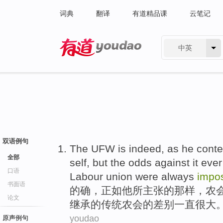
词典
翻译
有道精品课
云笔记
中英
有道 - 网易旗下搜索
双语例句
The
UFW
is indeed
,
as
he
cont
全部
self,
but
the odds against
it
ever
口语
Labour union were
always
impos
书面语
的确
，
正如
他
所主张
的
那样，
农
论文
继承
的
传统
农会的差别
一直
很大
youdao
原声例句