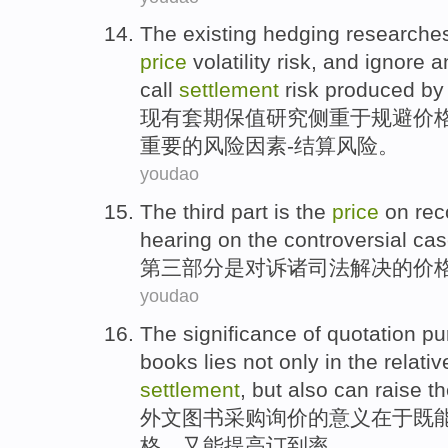
The existing
hedging
researche
price
volatility
risk
, and
ignore
a
call
settlement
risk
produced by
现有
套期
保值
研究
侧重
于
规避
价
重要
的风险
因素
-结算
风险。
youdao
The third
part
is
the
price
on
rec
hearing on the
controversial
cas
第三
部分
是
对
诉诸
司法
解决
的
价
youdao
The
significance
of
quotation
pu
books
lies
not
only
in the
relativ
settlement
,
but also
can
raise
th
外文
图书
采购
询价
的
意义
在于
既
格
，
又
能
提高订
到
率
。