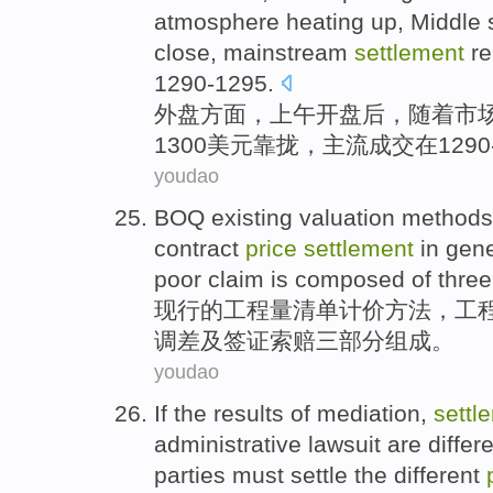
atmosphere
heating up
,
Middle
close
,
mainstream
settlement
r
1290
-
1295.
外盘
方面，
上午
开盘
后
，
随着
市
1300美元
靠拢
，
主流
成交
在
1290
youdao
BOQ
existing
valuation
methods
contract
price
settlement
in gen
poor
claim
is composed of
three
现行的
工程量
清单
计价
方法
，
工
调
差
及
签证
索赔
三
部分组成
。
youdao
If
the results
of
mediation
,
settl
administrative
lawsuit
are differ
parties
must settle the different