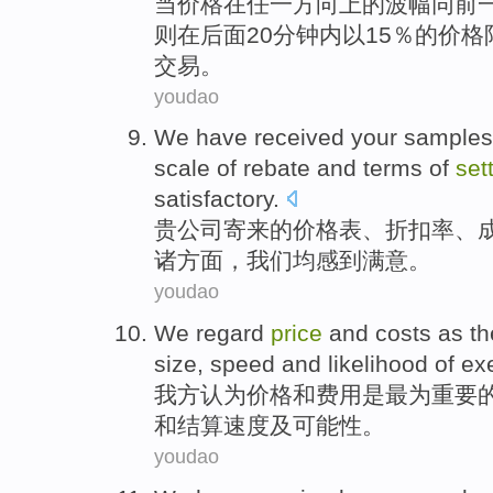
当
价格
在任一
方向
上
的
波幅同前
则
在
后面
20
分钟内以15％
的
价格
交易
。
youdao
We have
received
your
samples
scale of
rebate
and
terms
of
set
satisfactory
.
贵公司寄来的
价格表
、
折扣率
、
诸
方面
，
我们
均感到满意。
youdao
We
regard
price
and
costs
as
th
size
,
speed
and
likelihood
of
ex
我方
认为
价格
和
费用
是
最为
重要
和
结算
速度
及
可能性
。
youdao