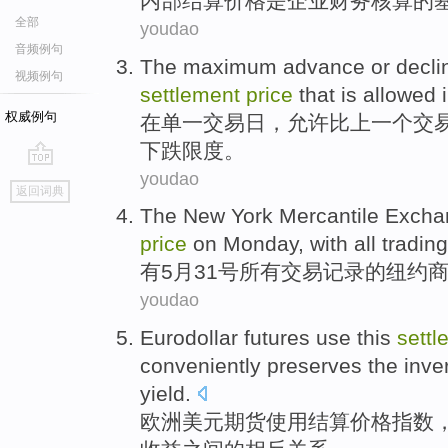
内部
结算
价格
是
企业
财务
核算
的
全部
youdao
音频例句
The
maximum
advance
or
decli
视频例句
settlement
price
that is
allowed
权威例句
在
单一
交易日
，
允许
比
上
一个
交
下跌
限度。
youdao
go
返回词典
top
The
New York
Mercantile Exchan
price
on Monday
, with
all
trading
有
5月31号
所有
交易
记录
的
纽约
youdao
Eurodollar
futures
use
this
settl
conveniently
preserves
the
inve
yield
.
欧洲美元
期货
使用
结算
价格
指数