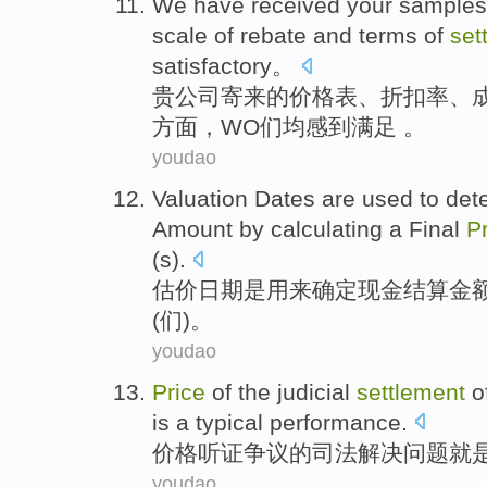
We have
received
your
samples
scale
of
rebate
and
terms of
set
satisfactory
。
贵公司寄来的
价格表
、
折扣率
、
方面
，
WO
们均感到满足 。
youdao
Valuation
Dates
are
used to
det
Amount by
calculating
a
Final
P
(
s
).
估价
日期
是
用来
确定
现金
结算
金
(
们
)。
youdao
Price
of
the
judicial
settlement
o
is
a
typical
performance
.
价格
听证
争议
的
司法
解决
问题
就
youdao