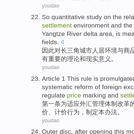
youdao
So
quantitative
study
on the
rel
settlement
environment
and
th
Yangtze
River delta area,
is mea
fields.
因此
对
长三角
城市
人居
环境
与
商
有
重要的
理论
和
现实意义。
youdao
Article
1
This
rule is promulgat
systematic reform
of
foreign ex
regulate
price
marking and
sett
第一
条
为
适应
外汇
管理
体制
改革
价、计价行为，制定
本
办法。
youdao
Outer disc
,
after
opening this
mo