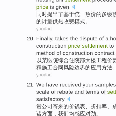
price
is
given
.
同时
提出
了
基于
统一
热
价
的
多级
的计量
供热
收费
模式
。
youdao
Finally,
takes
the
dispute
of
a
ho
construction
price
settlement
to
method
of
construction
contract
以
某
医院
综合住院部
大楼
工程
价
程
施工
合同
风险
边界
的
应用
方法
youdao
We have
received
your
samples
scale of
rebate
and
terms
of
set
satisfactory
.
贵
公司
寄
来的价钱表、
折扣率
、
诸方面
，
我们
均感应
对劲
。