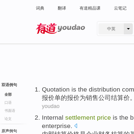
词典
翻译
有道精品课
云笔记
中英
有道 - 网易旗下搜索
双语例句
Quotation
is
the
distribution
com
全部
报价单
的报价
为
销售
公司
结算
价
口语
youdao
书面语
Internal
settlement
price
is
the
b
论文
enterprise
.
原声例句