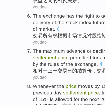
收益
之间
的
相反
关系
。
youdao
The
exchange
has the
right
to
a
delivery
of the
stock index
futur
of
market
.
交易
所有权
根据
市场
情况
对
股指
youdao
The maximum
advance
or
decli
settlement
price
permitted for a
by the rules of the exchange.
相对
于
上
一交易日
的
结算
价
，
交
youdao
Whenever
the
price
moves by 1
previous
day
settlement
price
,
t
of
15% is allowed for
the
next
2