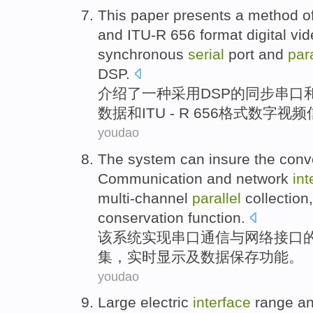
This paper presents
a
method
o
and
ITU-R
656
format
digital
vid
synchronous
serial
port
and
para
DSP
.
介绍
了
一种
采用DSP的
同步
串口
数据
和
ITU - R
656
格式
数字
视频
youdao
The
system
can insure
the
conv
Communication
and
network
int
multi-channel
parallel
collection
conservation
function
.
该
系统
实现
串口
通信
与
网络
接口
集
，
实时
显示
及
数据
保存
功能
。
youdao
Large
electric
interface
range
a