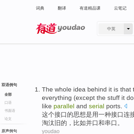
词典
翻译
有道精品课
云笔记
中英
有道 - 网易旗下搜索
双语例句
The whole
idea
behind
it is
that
全部
everything
(
except
the
stuff
it
do
口语
like
parallel
and
serial
ports
.
书面语
这个
接口
的
思想
是
用
一种
接口
连
论文
淘汰
旧
的，
比如
并口
和
串口
。
youdao
原声例句