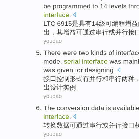
be
programmed to
14
levels
thr
interface
.
LTC
6915
是
具有
14
级
可编程
增益
出
，
其
增益
可
通过
串行
或
并行
接
youdao
There were
two
kinds of
interfa
mode
,
serial
interface
was mainl
was
given for
designing
.
接口
控制
形式
有
并行
和
串行
两
种
出
设计
实例
。
youdao
The conversion
data
is availabl
interface
.
转换
数据
可
通过
串行
或
并行
接口
youdao