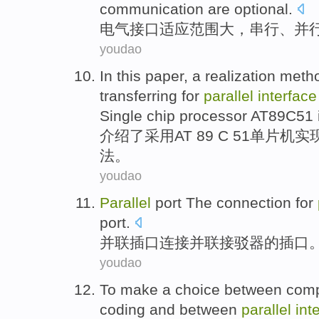
communication
are optional
.
电气
接口
适应范围
大
，
串行
、
并
youdao
In this paper, a
realization
meth
transferring
for
parallel
interface
Single chip processor AT89C51
介绍了
采用
AT 89 C 51
单片机
实
法
。
youdao
Parallel
port
The
connection
for
port.
并联
插口
连接
并联接驳器的插口
youdao
To
make a
choice
between com
coding
and
between
parallel
int