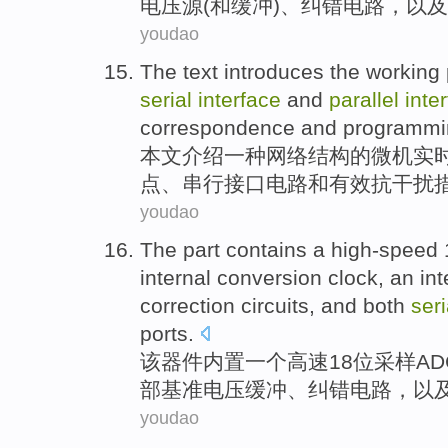
电压源
(
和
缓冲
)、
纠错
电路
，
以及
youdao
The text
introduces
the
working
serial
interface
and
parallel
inte
correspondence
and
programmi
本文
介绍
一种网络结构
的
微机
实
点、
串行
接口
电路
和
有效抗干扰
youdao
The
part contains
a
high-speed
internal
conversion
clock
, an in
correction
circuits
,
and
both
seri
ports
.
该
器件内置
一
个
高速
18
位采样
AD
部
基准
电压
缓冲
、
纠错
电路
，
以
youdao