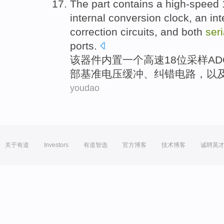
The
part contains
a
high-speed
internal
conversion
clock
, an in
correction
circuits
,
and
both
seri
ports
.
该
器件内置
一
个
高速
18
位采样
AD
部
基准
电压
缓冲
、
纠错
电路
，
以
youdao
关于有道
Investors
有道智选
官方博客
技术博客
诚聘英