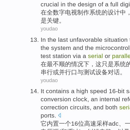
crucial
in
the
design
of
a
full
digi
在
全
数字
电视
制作
系统
的
设计
中
是
关键
。
youdao
In
the last
unfavorable
situation
the
system
and
the microcontrol
test
station
via a
serial
or
paralle
在
最
不顺
的
情况下
，
这
只是
系统
串行
或
并行
口
与
测试
设备
对话
。
youdao
It
contains
a
high speed
16-bit
s
conversion
clock
, an internal
re
correction
circuits
,
and
both
seri
ports
.
它
内置
一
个
16位
高速
采样
adc
、