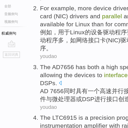
全部
For example
,
more
device
drive
音频例句
card
(
NIC
) drivers
and
parallel
a
视频例句
available
for
Linux
than
for
comm
例如
，
用于
Linux
的
设备
驱动
程序
权威例句
动程序
多
，
如
网络
接口卡
(
NIC
)
序。
go
返回词典
youdao
top
The
AD7656
has
both
a
high sp
allowing the
devices
to
interface
DSPs
.
AD
7656
同时
具有
一
个
高速
并行
件
与
微处理器
或
DSP
进行接口创
youdao
The
LTC6915
is
a precision
pro
instrumentation
amplifier
with
rai