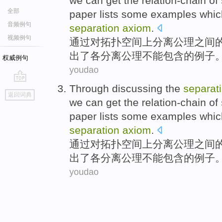
we can get the relation-chain
of
全部
paper
lists some
examples
whic
音频例句
separation
axiom
.
视频例句
通过
对
拓扑
空间
上
分离
公理
之间
出
了
各
分离公理
不能
包含
的
例子
权威例句
youdao
Through
discussing
the
separat
go
返回词典
top
we can get the relation-chain
of
paper
lists some
examples
whic
separation
axiom
.
通过
对
拓扑
空间
上
分离
公理
之间
出
了
各
分离公理
不能
包含
的
例子
youdao