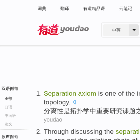
词典
翻译
有道精品课
云笔记
中英
有道 - 网易旗下搜索
双语例句
Separation
axiom
is
one of
the
i
全部
topology
.
口语
分离
性
是
拓扑学
中
重要
研究
课题
书面语
youdao
论文
Through
discussing
the
separat
原声例句